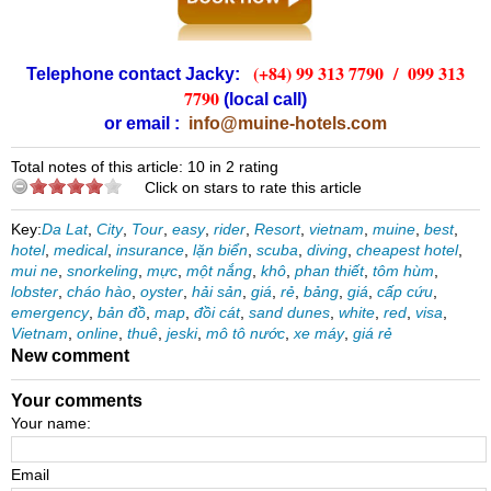
(+84) 99 313 7790 /
099 313
Telephone contact Jacky:
7790
(local call)
or email :
info@muine-hotels.com
Total notes of this article: 10 in 2 rating
Click on stars to rate this article
Key:
Da Lat
,
City
,
Tour
,
easy
,
rider
,
Resort
,
vietnam
,
muine
,
best
,
hotel
,
medical
,
insurance
,
lặn biển
,
scuba
,
diving
,
cheapest hotel
,
mui ne
,
snorkeling
,
mực
,
một nắng
,
khô
,
phan thiết
,
tôm hùm
,
lobster
,
cháo hào
,
oyster
,
hải sản
,
giá
,
rẻ
,
bảng
,
giá
,
cấp cứu
,
emergency
,
bản đồ
,
map
,
đồi cát
,
sand dunes
,
white
,
red
,
visa
,
Vietnam
,
online
,
thuê
,
jeski
,
mô tô nước
,
xe máy
,
giá rẻ
New comment
Your comments
Your name:
Email