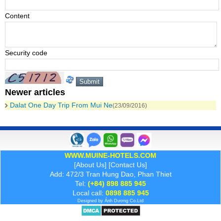
Content
Security code
Newer articles
Dalat One Day Trip From Mui Ne
(23/09/2016)
WWW.MUINE-HOTELS.COM
[
About Us
] [
Contact Us
]
Add: 472/3 Tran Hung Dao, Phan Thiet
Tel:
(+84) 898 885 945
Local call:
0898 885 945
Designed by
Ánh Dương
Co.Ltd