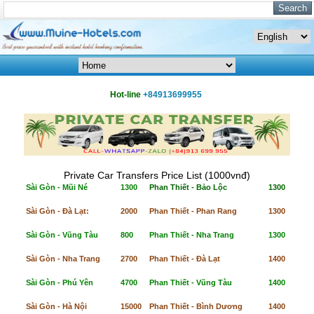
Hot-line
+84913699955
Private Car Transfers Price List (1000vnđ)
Sài Gòn - Mũi Né
1300
Phan Thiết - Bảo Lộc
1300
Sài Gòn - Đà Lạt:
2000
Phan Thiết - Phan Rang
1300
Sài Gòn - Vũng Tàu
800
Phan Thiết - Nha Trang
1300
Sài Gòn - Nha Trang
2700
Phan Thiết - Đà Lạt
1400
Sài Gòn - Phú Yên
4700
Phan Thiết - Vũng Tàu
1400
Sài Gòn - Hà Nội
15000
Phan Thiết - Bình Dương
1400