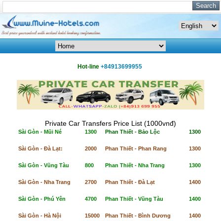
Hot-line
+84913699955
Private Car Transfers Price List (1000vnđ)
Sài Gòn - Mũi Né
1300
Phan Thiết - Bảo Lộc
1300
Sài Gòn - Đà Lạt:
2000
Phan Thiết - Phan Rang
1300
Sài Gòn - Vũng Tàu
800
Phan Thiết - Nha Trang
1300
Sài Gòn - Nha Trang
2700
Phan Thiết - Đà Lạt
1400
Sài Gòn - Phú Yên
4700
Phan Thiết - Vũng Tàu
1400
Sài Gòn - Hà Nội
15000
Phan Thiết - Bình Dương
1400