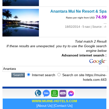
Anantara
Mui Ne Resort & Spa
74.59
Rates per night from USD
...
18/02/2014 - 5-sao | Source : -/-
Total match 2 Result
If these results are unexpected. you try to use the Google search
engine below
Advanced internet search :
Internet search
Search on site https://muine-
hotels.com:443
WWW.MUINE-HOTELS.COM
[
About Us
] [
Contact Us
]