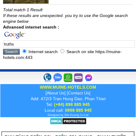
Total match 1 Result
If these results are unexpected. you try to use the Google search
engine below
Advanced internet search :
Internet search
Search on site https://muine-
hotels.com:443
WWW.MUINE-HOTELS.COM
[
About Us
] [
Contact Us
]
Add: 472/3 Tran Hung Dao, Phan Thiet
Tel:
(+84) 898 885 945
Local call:
0898 885 945
Designed by
Ánh Dương
Co.Ltd