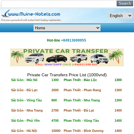
Hot-line
+84913699955
Private Car Transfers Price List (1000vnđ)
Sài Gòn - Mũi Né
1300
Phan Thiết - Bảo Lộc
1300
Sài Gòn - Đà Lạt:
2000
Phan Thiết - Phan Rang
1300
Sài Gòn - Vũng Tàu
800
Phan Thiết - Nha Trang
1300
Sài Gòn - Nha Trang
2700
Phan Thiết - Đà Lạt
1400
Sài Gòn - Phú Yên
4700
Phan Thiết - Vũng Tàu
1400
Sài Gòn - Hà Nội
15000
Phan Thiết - Bình Dương
1400