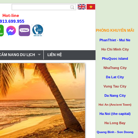
Hot-line
913.699.955
PHÒNG KHUYẾN MÃI
PhanThiet - Mui Ne
Ho Chi Minh City
CẨM NANG DU LỊCH
LIÊN HỆ
PhuQuoc island
NhaTrang City
Da Lat City
Vung Tau City
Da Nang City
Hoi An (Ancient Town)
Ha Noi (the capital)
Ha Long Bay
Quang Binh - Son Doong