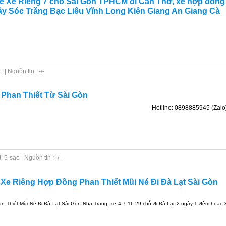
uê Xe Riêng 7 chỗ Sài Gòn TPHCM đi Cần Thơ, xe hợp đồng
Tây Sóc Trăng Bạc Liêu Vĩnh Long Kiên Giang An Giang Cà
| Nguồn tin : -/-
 Phan Thiết Từ Sài Gòn
Hotline: 0898885945 (Zalo
5-sao | Nguồn tin : -/-
 Xe Riêng Hợp Đồng Phan Thiết Mũi Né Đi Đà Lạt Sài Gòn
 Thiết Mũi Né Đi Đà Lạt Sài Gòn Nha Trang, xe 4 7 16 29 chỗ đi Đà Lạt 2 ngày 1 đêm hoạc 