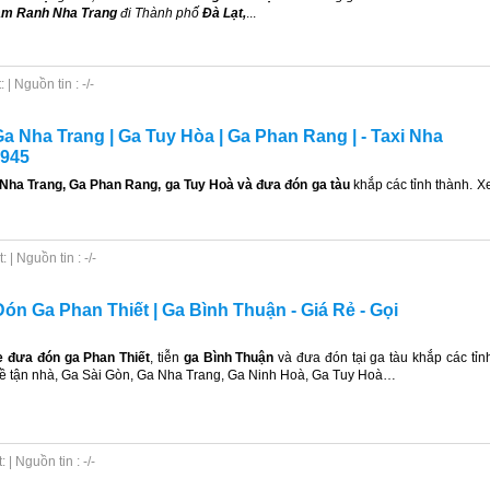
m Ranh Nha Trang
đi Thành phố
Đà Lạt,
...
| Nguồn tin : -/-
a Nha Trang | Ga Tuy Hòa | Ga Phan Rang | - Taxi Nha
5945
 Nha Trang, Ga Phan Rang, ga Tuy Hoà và đưa đón ga tàu
khắp các tỉnh thành. X
| Nguồn tin : -/-
n Ga Phan Thiết | Ga Bình Thuận - Giá Rẻ - Gọi
e đưa đón
ga Phan Thiết
, tiễn
ga Bình Thuận
và đưa đón tại ga tàu khắp các tỉn
về tận nhà, Ga Sài Gòn, Ga Nha Trang, Ga Ninh Hoà, Ga Tuy Hoà…
| Nguồn tin : -/-