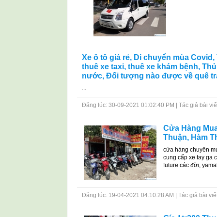
Xe ô tô giá rẻ, Di chuyển mùa Covid,
thuê xe taxi, thuê xe khám bệnh, Thủ
nước, Đối tượng nào được về quê tr
...
Đăng lúc: 30-09-2021 01:02:40 PM | Tác giả bài viết: 
Cửa Hàng Mua 
Thuận, Hàm Th
cửa hàng chuyên mua
cung cấp xe tay ga c
future các đời, yamah
Đăng lúc: 19-04-2021 04:10:28 AM | Tác giả bài viết: 