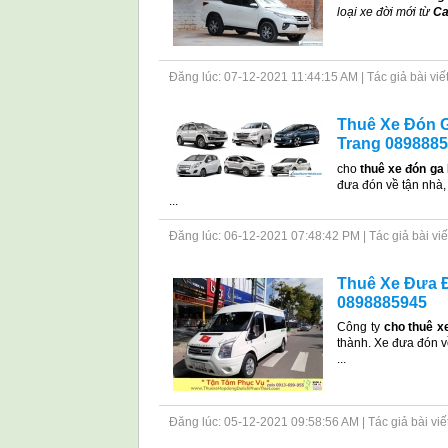
loại xe đời mới từ
Ca
Đăng lúc: 07-12-2021 11:44:15 AM | Tác giả bài viết: 
Thuê Xe Đón G
Trang 089888
cho
thuê xe đón ga
đưa đón về tận nhà,
...
Đăng lúc: 06-12-2021 07:48:42 PM | Tác giả bài viết: 
Thuê Xe Đưa Đó
0898885945
Công ty
cho thuê x
thành. Xe đưa đón 
...
Đăng lúc: 05-12-2021 09:58:56 AM | Tác giả bài viết: 