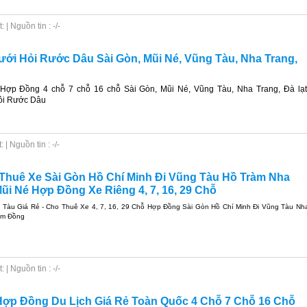
| Nguồn tin : -/-
ưới Hỏi Rước Dâu Sài Gòn, Mũi Né, Vũng Tàu, Nha Trang,
Hợp Đồng 4 chỗ 7 chỗ 16 chỗ Sài Gòn, Mũi Né, Vũng Tàu, Nha Trang, Đà lạt
ỏi Rước Dâu
| Nguồn tin : -/-
 Thuê Xe Sài Gòn Hồ Chí Minh Đi Vũng Tàu Hồ Tràm Nha
ũi Né Hợp Đồng Xe Riêng 4, 7, 16, 29 Chỗ
 Tàu Giá Rẻ - Cho Thuê Xe 4, 7, 16, 29 Chỗ Hợp Đồng Sài Gòn Hồ Chí Minh Đi Vũng Tàu Nh
âm Đồng
| Nguồn tin : -/-
ợp Đồng Du Lịch Giá Rẻ Toàn Quốc 4 Chỗ 7 Chỗ 16 Chỗ