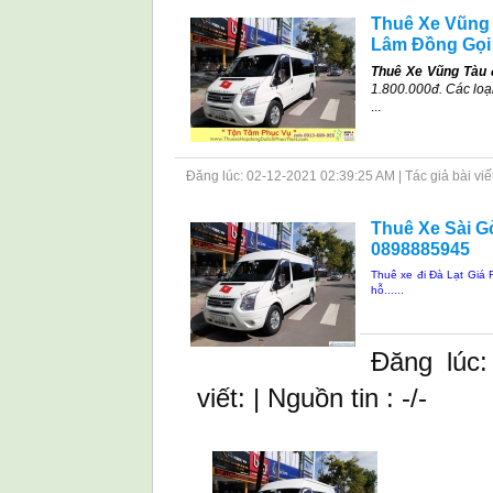
Thuê Xe Vũng T
Lâm Đồng Gọi
Thuê Xe Vũng Tàu 
1.800.000đ. Các loạ
...
Đăng lúc: 02-12-2021 02:39:25 AM | Tác giả bài viết: 
Thuê Xe Sài Gò
0898885945
Thuê xe đi Đà Lạt Giá 
hỗ......
Đăng lúc:
viết: | Nguồn tin : -/-