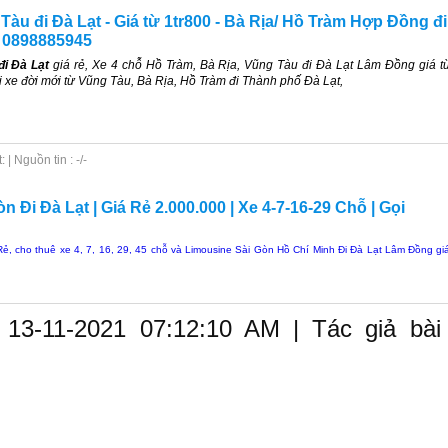
àu đi Đà Lạt - Giá từ 1tr800 - Bà Rịa/ Hồ Tràm Hợp Đồng đi
 0898885945
đi Đà Lạt
giá rẻ, Xe 4 chỗ Hồ Tràm, Bà Rịa, Vũng Tàu đi Đà Lạt Lâm Đồng giá t
i xe đời mới từ Vũng Tàu, Bà Rịa, Hồ Tràm đi Thành phố Đà Lạt,
| Nguồn tin : -/-
n Đi Đà Lạt | Giá Rẻ 2.000.000 | Xe 4-7-16-29 Chỗ | Gọi
Rẻ, cho thuê xe 4, 7, 16, 29, 45 chỗ và Limousine Sài Gòn Hồ Chí Minh Đi Đà Lạt Lâm Đồng gi
 13-11-2021 07:12:10 AM | Tác giả bài