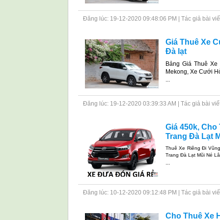
Đăng lúc: 19-12-2020 09:48:06 PM | Tác giả bài viết: 
Giá Thuê Xe C
Đà lạt
Bảng Giá Thuê Xe 
Mekong, Xe Cưới H
...
Đăng lúc: 19-12-2020 03:39:33 AM | Tác giả bài viết: 
Giá 450k, Cho
Trang Đà Lạt M
Thuê Xe Riêng Đi Vũng
Trang Đà Lạt Mũi Né L
...
Đăng lúc: 10-12-2020 09:12:48 PM | Tác giả bài viết: 
Cho Thuê Xe H