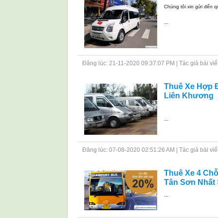
Chúng tôi xin gửi đến q
...
Đăng lúc: 21-11-2020 09:37:07 PM | Tác giả bài viết: 
Thuê Xe Hợp Đ
Liên Khương
...
Đăng lúc: 07-08-2020 02:51:26 AM | Tác giả bài viết: 
Thuê Xe 4 Chỗ
Tân Sơn Nhất 
...