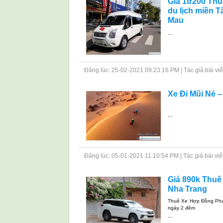
Gía 1tr200 Th
du lịch miền 
Mau
...
Đăng lúc: 25-02-2021 09:23:16 PM | Tác giả bài viết: 
Xe Đi Mũi Né –
...
Đăng lúc: 05-01-2021 11:10:54 PM | Tác giả bài viết: 
Giá 890k Thuê
Nha Trang
Thuê Xe Hợp Đồng Phan
ngày 2 đêm
...