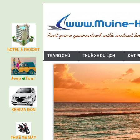
hOTEL & RESORT
TRANG CHỦ
THUÊ XE DU LỊCH
ĐẶT 
Jeep
&
Tour
XE ĐƯA ĐÓN
THUÊ XE MÁY