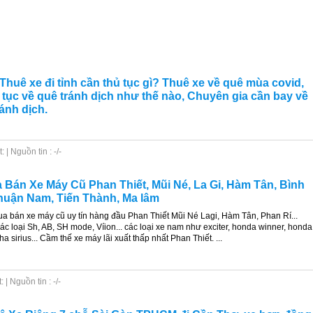
 Thuê xe đi tỉnh cần thủ tục gì? Thuê xe về quê mùa covid,
 tục về quê tránh dịch như thế nào, Chuyên gia cần bay về
ánh dịch.
| Nguồn tin : -/-
Bán Xe Máy Cũ Phan Thiết, Mũi Né, La Gi, Hàm Tân, Bình
uận Nam, Tiến Thành, Ma lâm
 bán xe máy cũ uy tín hàng đầu Phan Thiết Mũi Né Lagi, Hàm Tân, Phan Rí...
ác loại Sh, AB, SH mode, Víion... các loại xe nam như exciter, honda winner, honda
a sirius... Cầm thế xe máy lãi xuất thấp nhất Phan Thiết. ...
| Nguồn tin : -/-