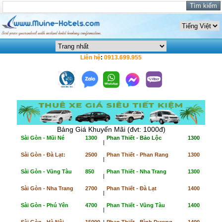
Liên hệ
:
0913.699.955
Bảng Giá Khuyến Mãi (đvt: 1000đ)
Sài Gòn - Mũi Né
1300
Phan Thiết - Bảo Lộc
1300
|
Sài Gòn - Đà Lạt:
2500
Phan Thiết - Phan Rang
1300
|
Sài Gòn - Vũng Tàu
850
Phan Thiết - Nha Trang
1300
|
Sài Gòn - Nha Trang
2700
Phan Thiết - Đà Lạt
1400
|
Sài Gòn - Phú Yên
4700
Phan Thiết - Vũng Tàu
1400
|