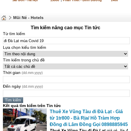
Sài Gòn - Hà Nội
15000
|
Phan Thiết - Bình Dương
1400
Mũi Né - Hotels
Tìm kiếm nâng cao mục Tin tức
Từ tìm kiếm
Lựa chọn kiểu tìm kiếm
Tìm kiếm trong chủ đề
Thời gian
(dd.mm.yyyy)
Đến ngày
(dd.mm.yyyy)
Kết quả tìm kiếm trên Tin tức
Thuê Xe Vũng Tàu
đi
Đà
Lạt
- Giá
từ 1tr800 - Bà Rịa/ Hồ Tràm Hợp
Đồng
đi
Lâm Đồng Gọi 0898885945
Thuê Xe Vũng Tàu
đi
Đà
Lạt
giá rẻ, Xe 4