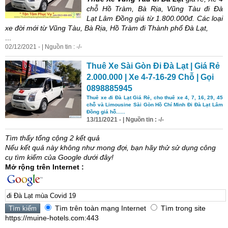
chỗ Hồ Tràm, Bà Rịa, Vũng Tàu
đi
Đà
Lạt
Lâm Đồng giá từ 1.800.000đ. Các loại
xe đời mới từ Vũng Tàu, Bà Rịa, Hồ Tràm
đi
Thành phố
Đà
Lạt
,
...
02/12/2021 - | Nguồn tin : -/-
Thuê Xe Sài Gòn Đi
Đà
Lạt
| Giá Rẻ
2.000.000 | Xe 4-7-16-29 Chỗ | Gọi
0898885945
Thuê xe
đi
Đà
Lạt
Giá Rẻ, cho thuê xe 4, 7, 16, 29, 45
chỗ và Limousine Sài Gòn Hồ Chí Minh Đi
Đà
Lạt
Lâm
Đồng giá hỗ......
13/11/2021 - | Nguồn tin : -/-
Tìm thấy tổng cộng 2 kết quả
Nếu kết quả này không như mong đợi, bạn hãy thử sử dụng công
cụ tìm kiếm của Google dưới đây!
Mở rộng trên Internet :
Tìm trên toàn mạng Internet
Tìm trong site
https://muine-hotels.com:443