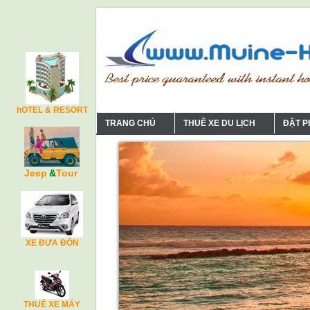
hOTEL & RESORT
TRANG CHỦ
THUÊ XE DU LỊCH
ĐẶT 
Jeep
&
Tour
XE ĐƯA ĐÓN
THUÊ XE MÁY