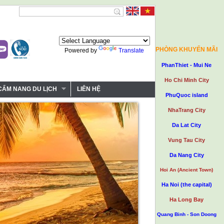
PHÒNG KHUYẾN MÃI
Powered by
Translate
PhanThiet - Mui Ne
Ho Chi Minh City
CẨM NANG DU LỊCH
LIÊN HỆ
PhuQuoc island
NhaTrang City
Da Lat City
Vung Tau City
Da Nang City
Hoi An (Ancient Town)
Ha Noi (the capital)
Ha Long Bay
Quang Binh - Son Doong