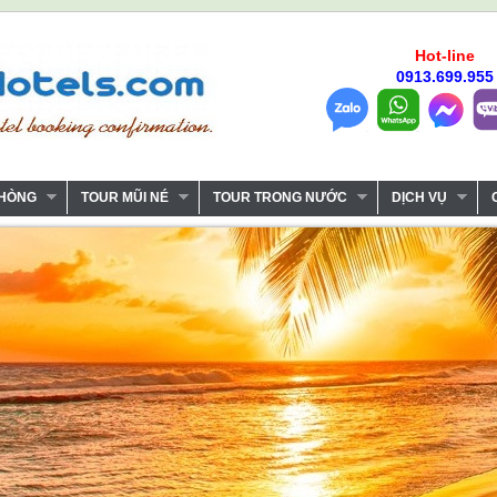
Hot-line
0913.699.955
PHÒNG
TOUR MŨI NÉ
TOUR TRONG NƯỚC
DỊCH VỤ