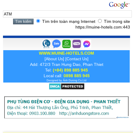
Tìm trên toàn mạng Internet
Tìm trong site
https://muine-hotels.com:443
WWW.MUINE-HOTELS.COM
[
About Us
] [
Contact Us
]
Add: 472/3 Tran Hung Dao, Phan Thiet
Tel:
(+84) 898 885 945
Local call:
0898 885 945
Designed by
Ánh Dương
Co.Ltd