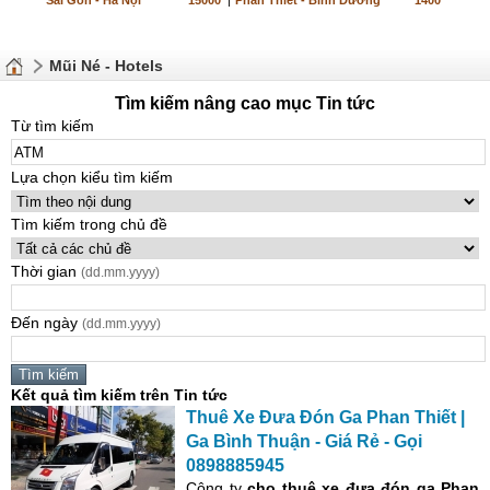
Sài Gòn - Hà Nội
15000
|
Phan Thiết - Bình Dương
1400
Mũi Né - Hotels
Tìm kiếm nâng cao mục Tin tức
Từ tìm kiếm
Lựa chọn kiểu tìm kiếm
Tìm kiếm trong chủ đề
Thời gian
(dd.mm.yyyy)
Đến ngày
(dd.mm.yyyy)
Kết quả tìm kiếm trên Tin tức
Thuê Xe Đưa Đón Ga Phan Thiết |
Ga Bình Thuận - Giá Rẻ - Gọi
0898885945
Công ty
cho thuê xe đưa đón
ga Phan