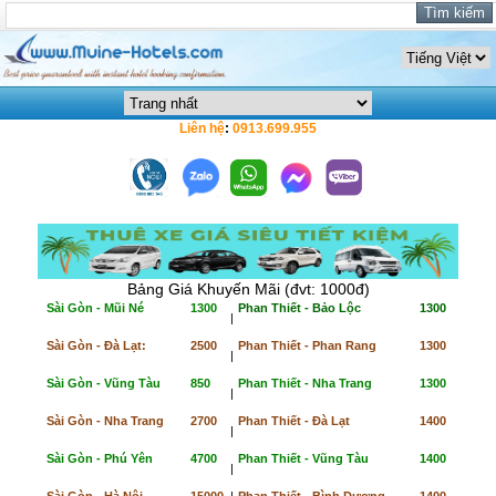
Liên hệ
:
0913.699.955
Bảng Giá Khuyến Mãi (đvt: 1000đ)
Sài Gòn - Mũi Né
1300
Phan Thiết - Bảo Lộc
1300
|
Sài Gòn - Đà Lạt:
2500
Phan Thiết - Phan Rang
1300
|
Sài Gòn - Vũng Tàu
850
Phan Thiết - Nha Trang
1300
|
Sài Gòn - Nha Trang
2700
Phan Thiết - Đà Lạt
1400
|
Sài Gòn - Phú Yên
4700
Phan Thiết - Vũng Tàu
1400
|