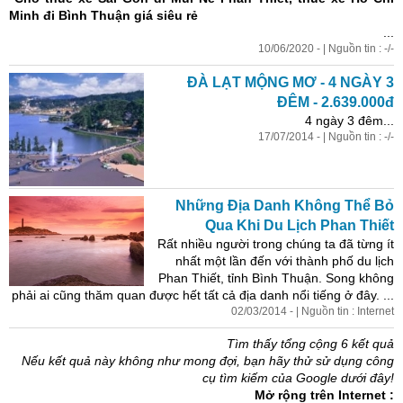
Minh đi Bình Thuận
giá siêu rẻ
...
10/06/2020 - | Nguồn tin : -/-
ĐÀ LẠT MỘNG MƠ - 4 NGÀY 3
ĐÊM - 2.639.000đ
4 ngày 3 đêm...
17/07/2014 - | Nguồn tin : -/-
Những Địa Danh Không Thể Bỏ
Qua Khi Du Lịch Phan Thiết
Rất nhiều người trong chúng ta đã từng ít
nhất một lần đến với thành phố du lịch
Phan Thiết, tỉnh Bình Thuận. Song không
phải ai cũng thăm quan được hết tất cả địa danh nổi tiếng ở đây. ...
02/03/2014 - | Nguồn tin : Internet
Tìm thấy tổng cộng 6 kết quả
Nếu kết quả này không như mong đợi, bạn hãy thử sử dụng công
cụ tìm kiếm của Google dưới đây!
Mở rộng trên Internet :