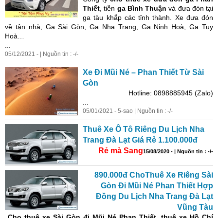
Thiết
, tiễn
ga Bình Thuận
và đưa đón tại
ga tàu khắp các tỉnh thành. Xe đưa đón
về tận nhà, Ga Sài Gòn, Ga Nha Trang, Ga Ninh Hoà, Ga Tuy
Hoà…
...
05/12/2021 - | Nguồn tin : -/-
Xe Đi Mũi Né – Phan Thiết Từ Sài
Gòn
Hotline: 0898885945 (Zalo)
...
05/01/2021 - 5-sao | Nguồn tin : -/-
Thuê Xe Ô Tô Riêng Du Lịch Nha
Trang Đà Lạt Giá Rẻ 1.100.000đ
Rẻ mà Sang
15/08/2020 - | Nguồn tin : -/-
890.000đ ChoThuê Xe Riêng Sài
Gòn Đi Mũi Né Phan Thiết Hợp
Đồng Du Lịch Nha Trang Đà Lạt
Vũng Tàu
Cho
thuê xe Sài Gòn đi Mũi Né
Phan Thiết, thuê xe
Hồ Chí