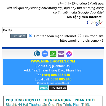
Tìm thấy tổng cộng 17 kết quả
Nếu kết quả này không như mong đợi, bạn hãy thử sử dụng công
cụ tìm kiếm của Google dưới đây!
Mở rộng trên Internet :
Tìm trên toàn mạng Internet
Tìm trong site
https://muine-hotels.com:443
WWW.MUINE-HOTELS.COM
[
About Us
] [
Contact Us
]
Add: 472/3 Tran Hung Dao, Phan Thiet
Tel:
(+84) 898 885 945
Local call:
0898 885 945
Designed by
Ánh Dương
Co.Ltd