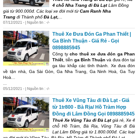
4 chỗ Nha Trang đi Đà Lạt
Lâm Đồng
giá từ 900.000đ. Các loại xe đời mới từ
Cam Ranh Nha
Trang
đi Thành phố
Đà Lạt,
...
07/12/2021 - | Nguồn tin : -/-
Thuê Xe Đưa Đón Ga Phan Thiết |
Ga Bình Thuận - Giá Rẻ - Gọi
0898885945
Công ty
cho thuê xe đưa đón
ga Phan
Thiết
, tiễn
ga Bình Thuận
và đưa đón tại
ga tàu khắp các tỉnh thành. Xe đưa đón
về tận nhà, Ga Sài Gòn, Ga Nha Trang, Ga Ninh Hoà, Ga Tuy
Hoà…
...
05/12/2021 - | Nguồn tin : -/-
Thuê Xe Vũng Tàu đi Đà Lạt - Giá
từ 1tr800 -
Bà
Rịa
/ Hồ Tràm Hợp
Đồng đi Lâm Đồng Gọi 0898885945
Thuê Xe Vũng Tàu đi Đà Lạt
giá rẻ, Xe 4
chỗ Hồ Tràm,
Bà
Rịa
, Vũng Tàu đi Đà
Lạt Lâm Đồng giá từ 1.800.000đ. Các loại
xe đời mới từ Vũng Tàu,
Bà
Rịa
, Hồ Tràm đi Thành phố Đà Lạt,