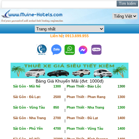
Liên hệ
:
0913.699.955
Bảng Giá Khuyến Mãi (đvt: 1000đ)
Sài Gòn - Mũi Né
1300
Phan Thiết - Bảo Lộc
1300
|
Sài Gòn - Đà Lạt:
2500
Phan Thiết - Phan Rang
1300
|
Sài Gòn - Vũng Tàu
850
Phan Thiết - Nha Trang
1300
|
Sài Gòn - Nha Trang
2700
Phan Thiết - Đà Lạt
1400
|
Sài Gòn - Phú Yên
4700
Phan Thiết - Vũng Tàu
1400
|