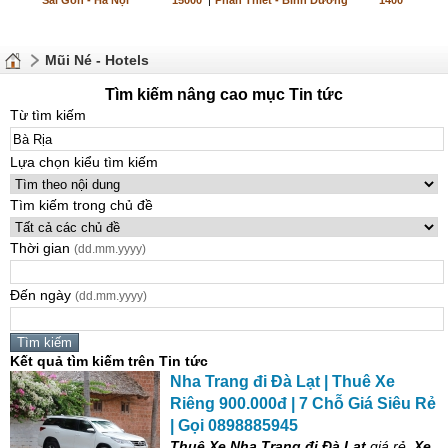
Sài Gòn - Hà Nội
15000
|
Phan Thiết - Bình Dương
1400
Mũi Né - Hotels
Tìm kiếm nâng cao mục Tin tức
Từ tìm kiếm
Lựa chọn kiểu tìm kiếm
Tìm kiếm trong chủ đề
Thời gian
(dd.mm.yyyy)
Đến ngày
(dd.mm.yyyy)
Kết quả tìm kiếm trên Tin tức
Nha Trang đi Đà Lạt | Thuê Xe
Riêng 900.000đ | 7 Chỗ Giá Siêu Rẻ
| Gọi 0898885945
Thuê Xe Nha Trang đi Đà Lạt
giá rẻ,
Xe