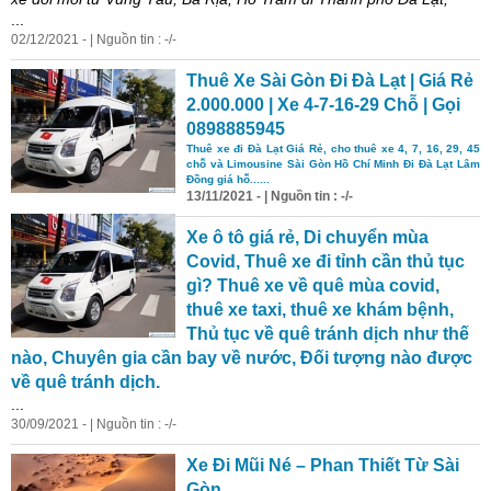
...
02/12/2021 - | Nguồn tin : -/-
Thuê Xe Sài Gòn Đi Đà Lạt | Giá Rẻ
2.000.000 | Xe 4-7-16-29 Chỗ | Gọi
0898885945
Thuê xe đi Đà Lạt Giá Rẻ, cho thuê xe 4, 7, 16, 29, 45
chỗ và Limousine Sài Gòn Hồ Chí Minh Đi Đà Lạt Lâm
Đồng giá hỗ......
13/11/2021 - | Nguồn tin : -/-
Xe ô tô giá rẻ, Di chuyển mùa
Covid, Thuê xe đi tỉnh cần thủ tục
gì? Thuê xe về quê mùa covid,
thuê xe taxi, thuê xe khám bệnh,
Thủ tục về quê tránh dịch như thế
nào, Chuyên gia cần bay về nước, Đối tượng nào được
về quê tránh dịch.
...
30/09/2021 - | Nguồn tin : -/-
Xe Đi Mũi Né – Phan Thiết Từ Sài
Gòn