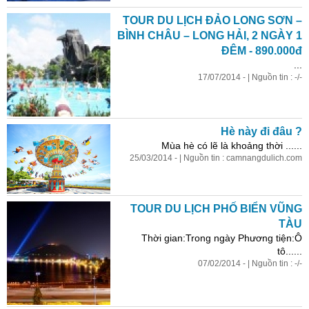
TOUR DU LỊCH ĐẢO LONG SƠN –
BÌNH CHÂU – LONG HẢI, 2 NGÀY 1
ĐÊM - 890.000đ
...
17/07/2014 - | Nguồn tin : -/-
Hè này đi đâu ?
Mùa hè có lẽ là khoảng thời ......
25/03/2014 - | Nguồn tin : camnangdulich.com
TOUR DU LỊCH PHỐ BIỂN VŨNG
TÀU
Thời gian:Trong ngày Phương tiện:Ô
tô......
07/02/2014 - | Nguồn tin : -/-