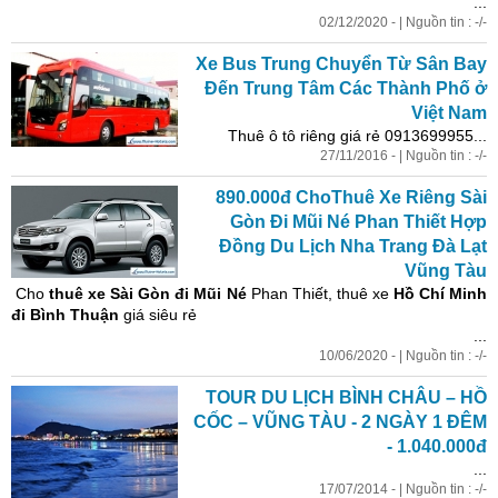
...
02/12/2020 - | Nguồn tin : -/-
Xe Bus Trung Chuyển Từ Sân Bay
Đến Trung Tâm Các Thành Phố ở
Việt Nam
Thuê ô tô riêng giá rẻ 0913699955...
27/11/2016 - | Nguồn tin : -/-
890.000đ ChoThuê Xe Riêng Sài
Gòn Đi Mũi Né Phan Thiết Hợp
Đồng Du Lịch Nha Trang Đà Lạt
Vũng Tàu
Cho
thuê xe Sài Gòn đi Mũi Né
Phan Thiết, thuê xe
Hồ Chí Minh
đi Bình Thuận
giá siêu rẻ
...
10/06/2020 - | Nguồn tin : -/-
TOUR DU LỊCH BÌNH CHÂU – HỒ
CỐC – VŨNG TÀU - 2 NGÀY 1 ĐÊM
- 1.040.000đ
...
17/07/2014 - | Nguồn tin : -/-