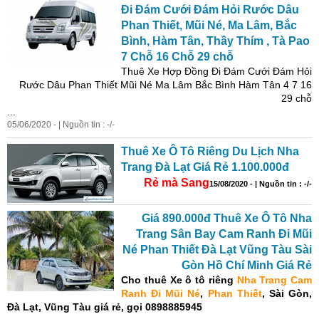
Đi Đám Cưới Đám Hỏi Rước Dâu
Phan Thiết, Mũi Né, Ma Lâm, Bắc
Bình, Hàm Tân, Thầy Thím , Tà Pao
7 Chỗ 16 Chỗ 29 chỗ
Thuê Xe Hợp Đồng Đi Đám Cưới Đám Hỏi
Rước Dâu Phan Thiết Mũi Né Ma Lâm Bắc Bình Hàm Tân 4 7 16
29 chỗ
...
05/06/2020 - | Nguồn tin : -/-
Thuê Xe Ô Tô Riêng Du Lịch Nha
Trang Đà Lạt Giá Rẻ 1.100.000đ
Rẻ mà Sang
15/08/2020 - | Nguồn tin : -/-
Giá 890.000đ Thuê Xe Ô Tô Nha
Trang Sân Bay Cam Ranh Đi Mũi
Né Phan Thiết Đà Lạt Vũng Tàu Sài
Gòn Hồ Chí Minh Giá Rẻ
Cho thuê Xe ô tô
riêng
Nha Trang Cam
Ranh Đi Mũi Né
,
Phan Thiết
, Sài Gòn,
Đà Lạt, Vũng Tàu
giá rẻ,
gọi 0898885945