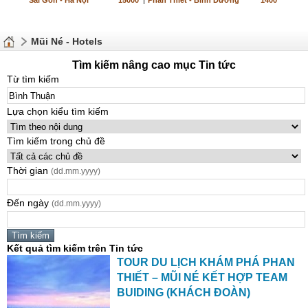
Sài Gòn - Hà Nội
15000
|
Phan Thiết - Bình Dương
1400
Mũi Né - Hotels
Tìm kiếm nâng cao mục Tin tức
Từ tìm kiếm
Lựa chọn kiểu tìm kiếm
Tìm kiếm trong chủ đề
Thời gian
(dd.mm.yyyy)
Đến ngày
(dd.mm.yyyy)
Kết quả tìm kiếm trên Tin tức
TOUR DU LỊCH KHÁM PHÁ PHAN
THIẾT – MŨI NÉ KẾT HỢP TEAM
BUIDING (KHÁCH ĐOÀN)