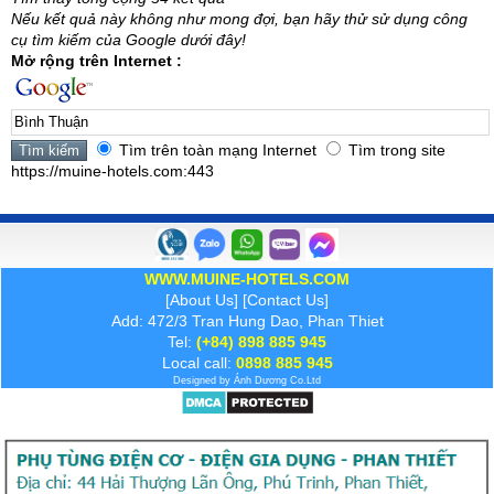
Nếu kết quả này không như mong đợi, bạn hãy thử sử dụng công
cụ tìm kiếm của Google dưới đây!
Mở rộng trên Internet :
Tìm trên toàn mạng Internet
Tìm trong site
https://muine-hotels.com:443
WWW.MUINE-HOTELS.COM
[
About Us
] [
Contact Us
]
Add: 472/3 Tran Hung Dao, Phan Thiet
Tel:
(+84) 898 885 945
Local call:
0898 885 945
Designed by
Ánh Dương
Co.Ltd