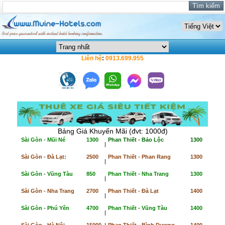
Liên hệ
:
0913.699.955
Bảng Giá Khuyến Mãi (đvt: 1000đ)
Sài Gòn - Mũi Né
1300
Phan Thiết - Bảo Lộc
1300
|
Sài Gòn - Đà Lạt:
2500
Phan Thiết - Phan Rang
1300
|
Sài Gòn - Vũng Tàu
850
Phan Thiết - Nha Trang
1300
|
Sài Gòn - Nha Trang
2700
Phan Thiết - Đà Lạt
1400
|
Sài Gòn - Phú Yên
4700
Phan Thiết - Vũng Tàu
1400
|