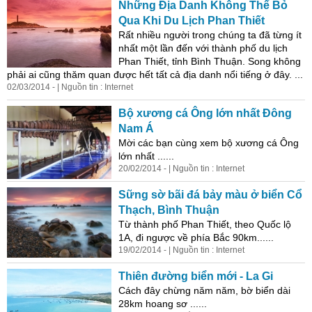
Những Địa Danh Không Thể Bỏ
Qua Khi Du Lịch Phan Thiết
Rất nhiều người trong chúng ta đã từng ít
nhất một lần đến với thành phố du lịch
Phan Thiết, tỉnh
Bình
Thuận
. Song không
phải ai cũng thăm quan được hết tất cả địa danh nổi tiếng ở đây. ...
02/03/2014 - | Nguồn tin : Internet
Bộ xương cá Ông lớn nhất Đông
Nam Á
Mời các bạn cùng xem bộ xương cá Ông
lớn nhất ......
20/02/2014 - | Nguồn tin : Internet
Sững sờ bãi đá bảy màu ở biển Cổ
Thạch,
Bình
Thuận
Từ thành phố Phan Thiết, theo Quốc lộ
1A, đi ngược về phía Bắc 90km......
19/02/2014 - | Nguồn tin : Internet
Thiên đường biển mới - La Gi
Cách đây chừng năm năm, bờ biển dài
28km hoang sơ ......