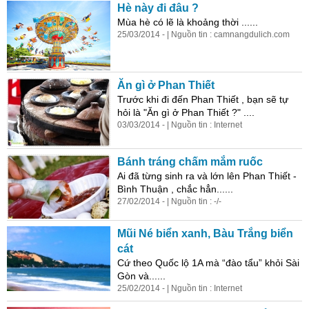
Hè này đi đâu ?
Mùa hè có lẽ là khoảng thời ......
25/03/2014 - | Nguồn tin : camnangdulich.com
Ăn gì ở Phan Thiết
Trước khi đi đến Phan Thiết , bạn sẽ tự
hỏi là "Ăn gì ở Phan Thiết ?" ....
03/03/2014 - | Nguồn tin : Internet
Bánh tráng chấm mắm ruốc
Ai đã từng sinh ra và lớn lên Phan Thiết -
Bình
Thuận
, chắc hẳn......
27/02/2014 - | Nguồn tin : -/-
Mũi Né biển xanh, Bàu Trắng biển
cát
Cứ theo Quốc lộ 1A mà “đào tẩu” khỏi Sài
Gòn và......
25/02/2014 - | Nguồn tin : Internet