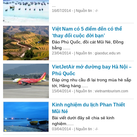
...
16/07/2014 - | Nguồn tin : -/-
Việt Nam có 5 điểm đến có thể
‘thay đổi cuộc đời bạn’
Đảo Phú Quốc, đồi cát Mũi Né, Đồng
bằng ......
23/04/2014 - | Nguồn tin : giaoduc.edu.vn
VietJetAir mở đường bay Hà Nội –
Phú Quốc
Đáp ứng nhu cầu đi lại trong mùa hè sắp
tới, Hãng hàng......
15/04/2014 - | Nguồn tin : vietnamtourism.com
Kinh nghiệm du lịch Phan Thiết
Mũi Né
Bài viết dưới đây sẽ chia sẻ kinh
nghiệm......
03/04/2014 - | Nguồn tin : -/-