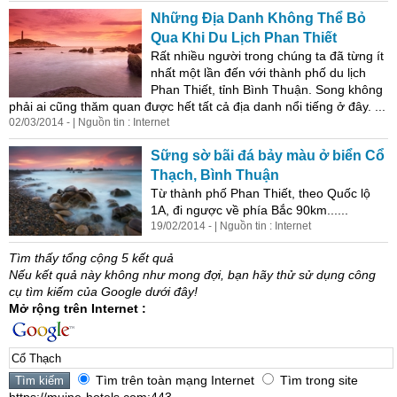
Những Địa Danh Không Thể Bỏ
Qua Khi Du Lịch Phan Thiết
Rất nhiều người trong chúng ta đã từng ít
nhất một lần đến với thành phố du lịch
Phan Thiết, tỉnh Bình Thuận. Song không
phải ai cũng thăm quan được hết tất cả địa danh nổi tiếng ở đây. ...
02/03/2014 - | Nguồn tin : Internet
Sững sờ bãi đá bảy màu ở biển
Cổ
Thạch
, Bình Thuận
Từ thành phố Phan Thiết, theo Quốc lộ
1A, đi ngược về phía Bắc 90km......
19/02/2014 - | Nguồn tin : Internet
Tìm thấy tổng cộng 5 kết quả
Nếu kết quả này không như mong đợi, bạn hãy thử sử dụng công
cụ tìm kiếm của Google dưới đây!
Mở rộng trên Internet :
Tìm trên toàn mạng Internet
Tìm trong site