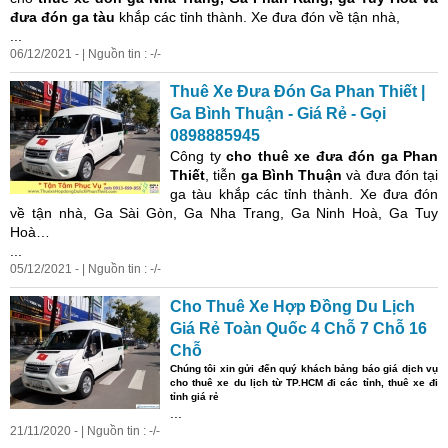
đưa đón ga tàu
khắp các tỉnh thành. Xe đưa đón về tận nhà,
...
06/12/2021 - | Nguồn tin : -/-
Thuê Xe Đưa Đón Ga Phan Thiết |
Ga Bình Thuận - Giá Rẻ - Gọi
0898885945
Công ty
cho thuê xe đưa đón
ga Phan
Thiết
, tiễn
ga Bình Thuận
và đưa đón tại
ga tàu khắp các tỉnh thành. Xe đưa đón
về tận nhà, Ga Sài Gòn, Ga Nha Trang, Ga Ninh Hoà, Ga Tuy
Hoà…
...
05/12/2021 - | Nguồn tin : -/-
Cho Thuê Xe Hợp Đồng Du Lịch
Giá Rẻ Toàn Quốc 4 Chỗ 7 Chỗ 16
Chỗ
Chúng tôi xin gửi đến quý khách bảng báo giá dịch vụ
cho thuê xe du lịch từ TP.HCM đi các tỉnh, thuê xe đi
tỉnh giá rẻ
...
21/11/2020 - | Nguồn tin : -/-