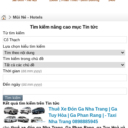
Sài Gòn - Hà Nội
15000
|
Phan Thiết - Bình Dương
1400
Mũi Né - Hotels
Tìm kiếm nâng cao mục Tin tức
Từ tìm kiếm
Lựa chọn kiểu tìm kiếm
Tìm kiếm trong chủ đề
Thời gian
(dd.mm.yyyy)
Đến ngày
(dd.mm.yyyy)
Kết quả tìm kiếm trên Tin tức
Thuê Xe Đón Ga Nha Trang | Ga
Tuy Hòa | Ga Phan Rang | - Taxi
Nha Trang 0898885945
cho
thuê xe đón ga Nha Trang, Ga Phan Rang, ga Tuy Hoà và