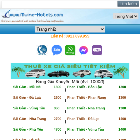
Liên hệ
:
0913.699.955
Bảng Giá Khuyến Mãi (đvt: 1000đ)
Sài Gòn - Mũi Né
1300
Phan Thiết - Bảo Lộc
1300
|
Sài Gòn - Đà Lạt:
2500
Phan Thiết - Phan Rang
1300
|
Sài Gòn - Vũng Tàu
850
Phan Thiết - Nha Trang
1300
|
Sài Gòn - Nha Trang
2700
Phan Thiết - Đà Lạt
1400
|
Sài Gòn - Phú Yên
4700
Phan Thiết - Vũng Tàu
1400
|