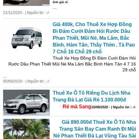
tỉnh giá rẻ
...
21/11/2020 - | Nguồn tin : -/-
Giá 400k, Cho Thuê Xe Hợp Đồng
Đi Đám Cưới Đám Hỏi Rước Dâu
Phan Thiết, Mũi Né, Ma Lâm, Bắc
Bình, Hàm Tân, Thầy Thím , Tà Pao
7 Chỗ 16 Chỗ 29 chỗ
Thuê Xe Hợp Đồng Đi Đám Cưới Đám Hỏi
Rước Dâu Phan Thiết Mũi Né Ma Lâm Bắc Bình Hàm Tân 4 7 16
29 chỗ
...
05/06/2020 - | Nguồn tin : -/-
Thuê Xe Ô Tô Riêng Du Lịch Nha
Trang Đà Lạt Giá Rẻ 1.100.000đ
Rẻ mà Sang
15/08/2020 - | Nguồn tin : -/-
Giá 890.000đ Thuê Xe Ô Tô Nha
Trang Sân Bay Cam Ranh Đi Mũi
Né Phan Thiết Đà Lạt Vũng Tàu Sài