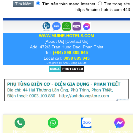
Tìm trên toàn mạng Internet
Tìm trong site
https://muine-hotels.com:443
WWW.MUINE-HOTELS.COM
[
About Us
] [
Contact Us
]
Add: 472/3 Tran Hung Dao, Phan Thiet
Tel:
(+84) 898 885 945
Local call:
0898 885 945
Designed by
Ánh Dương
Co.Ltd
Xem bản:
Desktop
| Mobile
Hotline
WhatsApp
Chat Zalo
Messenger