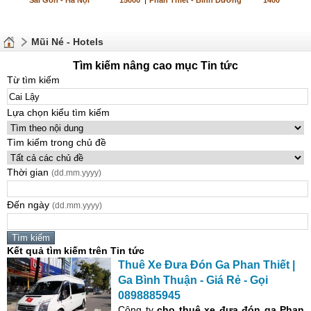
Sài Gòn - Hà Nội
15000
|
Phan Thiết - Bình Dương
1400
Mũi Né - Hotels
Tìm kiếm nâng cao mục Tin tức
Từ tìm kiếm
Lựa chọn kiểu tìm kiếm
Tìm kiếm trong chủ đề
Thời gian
(dd.mm.yyyy)
Đến ngày
(dd.mm.yyyy)
Kết quả tìm kiếm trên Tin tức
Thuê Xe Đưa Đón Ga Phan Thiết |
Ga Bình Thuận - Giá Rẻ - Gọi
0898885945
Công ty
cho thuê xe đưa đón
ga Phan