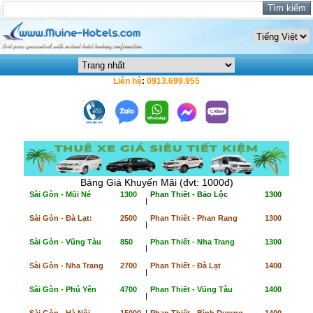
Liên hệ
:
0913.699.955
Bảng Giá Khuyến Mãi (đvt: 1000đ)
Sài Gòn - Mũi Né
1300
Phan Thiết - Bảo Lộc
1300
|
Sài Gòn - Đà Lạt:
2500
Phan Thiết - Phan Rang
1300
|
Sài Gòn - Vũng Tàu
850
Phan Thiết - Nha Trang
1300
|
Sài Gòn - Nha Trang
2700
Phan Thiết - Đà Lạt
1400
|
Sài Gòn - Phú Yên
4700
Phan Thiết - Vũng Tàu
1400
|