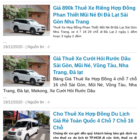
Giá 890k Thuê Xe Riêng Hợp Đồng
Phan Thiết Mũi Né Đi Đà Lạt Sài
Gòn Nha Trang
Thuê Xe Hợp Đồng Phan Thiết Mũi Né Đi Đà Lạt Sài Gòn
Nha Trang, xe 4 7 16 29 chỗ đi Đà Lạt 2 ngày 1 đêm
hoạc 3 ngày 2 đêm
...
19/12/2020 - | Nguồn tin : -/-
Giá Thuê Xe Cưới Hỏi Rước Dâu
Sài Gòn, Mũi Né, Vũng Tàu, Nha
Trang, Đà lạt
Bảng Giá Thuê Xe Hợp Đồng 4 chỗ 7 chỗ
16 chỗ Sài Gòn, Mũi Né, Vũng Tàu, Nha
Trang, Đà lạt, Mekong, Xe Cưới Hỏi Rước Dâu
...
19/12/2020 - | Nguồn tin : -/-
Cho Thuê Xe Hợp Đồng Du Lịch
Giá Rẻ Toàn Quốc 4 Chỗ 7 Chỗ 16
Chỗ
Chúng tôi xin gửi đến quý khách bảng báo giá dịch vụ
cho thuê xe du lịch từ TP.HCM đi các tỉnh, thuê xe đi