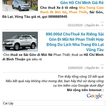
Gòn Hồ Chí Minh Giá Rẻ
Cho thuê Xe ô tô
riêng
Nha Trang Cam
Ranh Đi Mũi Né
,
Phan Thiết
, Sài Gòn,
Đà Lạt, Vũng Tàu
giá rẻ,
gọi 0898885945
...
02/12/2020 - | Nguồn tin : -/-
890.000đ ChoThuê Xe Riêng Sài
Gòn Đi Mũi Né Phan Thiết Hợp
Đồng Du Lịch Nha Trang Đà Lạt
Vũng Tàu
Cho
thuê xe Sài Gòn đi Mũi Né
Phan Thiết, thuê xe
Hồ Chí Minh
đi Bình Thuận
giá siêu rẻ
...
10/06/2020 - | Nguồn tin : -/-
Tìm thấy tổng cộng 10 kết quả
Nếu kết quả này không như mong đợi, bạn hãy thử sử dụng công
cụ tìm kiếm của Google dưới đây!
Mở rộng trên Internet :