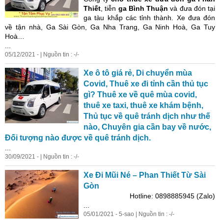
Thiết
, tiễn
ga Bình Thuận
và đưa đón tại
ga tàu khắp các tỉnh thành. Xe đưa đón
về tận nhà, Ga Sài Gòn, Ga Nha Trang, Ga Ninh Hoà, Ga Tuy
Hoà…
...
05/12/2021 - | Nguồn tin : -/-
Xe ô tô giá rẻ, Di chuyển mùa
Covid, Thuê xe đi tỉnh cần thủ tục
gì? Thuê xe về quê mùa covid,
thuê xe taxi, thuê xe khám bệnh,
Thủ tục về quê tránh dịch như thế
nào, Chuyên gia cần bay về nước,
Đối tượng nào được về quê tránh dịch.
...
30/09/2021 - | Nguồn tin : -/-
Xe Đi Mũi Né – Phan Thiết Từ Sài
Gòn
Hotline: 0898885945 (Zalo)
...
05/01/2021 - 5-sao | Nguồn tin : -/-