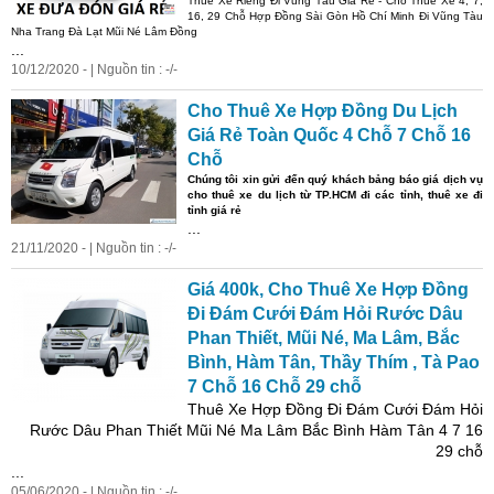
Thuê Xe Riêng Đi Vũng Tàu Giá Rẻ - Cho Thuê Xe 4, 7,
16, 29 Chỗ Hợp Đồng Sài Gòn Hồ Chí Minh Đi Vũng Tàu
Nha Trang Đà Lạt Mũi Né Lâm Đồng
...
10/12/2020 - | Nguồn tin : -/-
Cho Thuê Xe Hợp Đồng Du Lịch
Giá Rẻ Toàn Quốc 4 Chỗ 7 Chỗ 16
Chỗ
Chúng tôi xin gửi đến quý khách bảng báo giá dịch vụ
cho thuê xe du lịch từ TP.HCM đi các tỉnh, thuê xe đi
tỉnh giá rẻ
...
21/11/2020 - | Nguồn tin : -/-
Giá 400k, Cho Thuê Xe Hợp Đồng
Đi Đám Cưới Đám Hỏi Rước Dâu
Phan Thiết, Mũi Né, Ma Lâm, Bắc
Bình, Hàm Tân, Thầy Thím , Tà Pao
7 Chỗ 16 Chỗ 29 chỗ
Thuê Xe Hợp Đồng Đi Đám Cưới Đám Hỏi
Rước Dâu Phan Thiết Mũi Né Ma Lâm Bắc Bình Hàm Tân 4 7 16
29 chỗ
...
05/06/2020 - | Nguồn tin : -/-