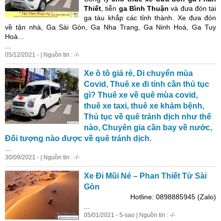
Thiết
, tiễn
ga Bình Thuận
và đưa đón tại
ga tàu khắp các tỉnh thành. Xe đưa đón
về tận nhà, Ga Sài Gòn, Ga Nha Trang, Ga Ninh Hoà, Ga Tuy
Hoà…
...
05/12/2021 - | Nguồn tin : -/-
Xe ô tô giá rẻ, Di chuyển mùa
Covid, Thuê xe đi tỉnh cần thủ tục
gì? Thuê xe về quê mùa covid,
thuê xe taxi, thuê xe khám bệnh,
Thủ tục về quê tránh dịch như thế
nào, Chuyên gia cần bay về nước,
Đối tượng nào được về quê tránh dịch.
...
30/09/2021 - | Nguồn tin : -/-
Xe Đi Mũi Né – Phan Thiết Từ Sài
Gòn
Hotline: 0898885945 (Zalo)
...
05/01/2021 - 5-sao | Nguồn tin : -/-