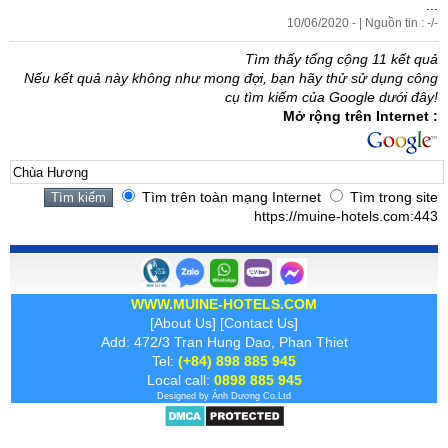
...
10/06/2020 - | Nguồn tin : -/-
Tìm thấy tổng cộng 11 kết quả
Nếu kết quả này không như mong đợi, bạn hãy thử sử dụng công
cụ tìm kiếm của Google dưới đây!
Mở rộng trên Internet :
Tìm trên toàn mạng Internet
Tìm trong site
https://muine-hotels.com:443
WWW.MUINE-HOTELS.COM
[
About Us
] [
Contact Us
]
Add: 472/3 Tran Hung Dao, Phan Thiet
Tel:
(+84) 898 885 945
Local call:
0898 885 945
Designed by
Ánh Dương
Co.Ltd