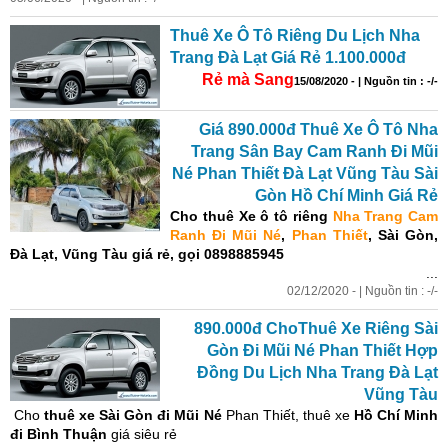
Thuê Xe Ô Tô Riêng Du Lịch Nha
Trang Đà Lạt Giá Rẻ 1.100.000đ
Rẻ mà Sang
15/08/2020 - | Nguồn tin : -/-
Giá 890.000đ Thuê Xe Ô Tô Nha
Trang Sân Bay Cam Ranh Đi Mũi
Né Phan Thiết Đà Lạt Vũng Tàu Sài
Gòn Hồ Chí Minh Giá Rẻ
Cho thuê Xe ô tô
riêng
Nha Trang Cam
Ranh Đi Mũi Né
,
Phan Thiết
, Sài Gòn,
Đà Lạt, Vũng Tàu
giá rẻ,
gọi 0898885945
...
02/12/2020 - | Nguồn tin : -/-
890.000đ ChoThuê Xe Riêng Sài
Gòn Đi Mũi Né Phan Thiết Hợp
Đồng Du Lịch Nha Trang Đà Lạt
Vũng Tàu
Cho
thuê xe Sài Gòn đi Mũi Né
Phan Thiết, thuê xe
Hồ Chí Minh
đi Bình Thuận
giá siêu rẻ