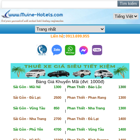
Liên hệ
:
0913.699.955
Bảng Giá Khuyến Mãi (đvt: 1000đ)
Sài Gòn - Mũi Né
1300
Phan Thiết - Bảo Lộc
1300
|
Sài Gòn - Đà Lạt:
2500
Phan Thiết - Phan Rang
1300
|
Sài Gòn - Vũng Tàu
850
Phan Thiết - Nha Trang
1300
|
Sài Gòn - Nha Trang
2700
Phan Thiết - Đà Lạt
1400
|
Sài Gòn - Phú Yên
4700
Phan Thiết - Vũng Tàu
1400
|