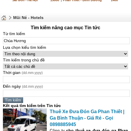
Sài Gòn - Hà Nội
15000
|
Phan Thiết - Bình Dương
1400
Mũi Né - Hotels
Tìm kiếm nâng cao mục Tin tức
Từ tìm kiếm
Lựa chọn kiểu tìm kiếm
Tìm kiếm trong chủ đề
Thời gian
(dd.mm.yyyy)
Đến ngày
(dd.mm.yyyy)
Kết quả tìm kiếm trên Tin tức
Thuê Xe Đưa Đón Ga Phan Thiết |
Ga Bình Thuận - Giá Rẻ - Gọi
0898885945
Công ty
cho thuê xe đưa đón
ga Phan