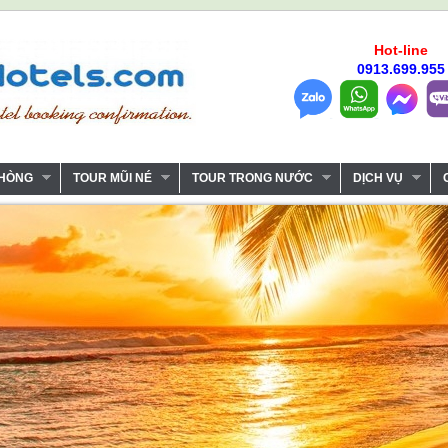
Hot-line
0913.699.955
PHÒNG
TOUR MŨI NÉ
TOUR TRONG NƯỚC
DỊCH VỤ