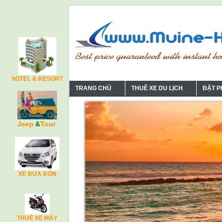
hOTEL & RESORT
TRANG CHỦ
THUÊ XE DU LỊCH
ĐẶT 
Jeep
&
Tour
XE ĐƯA ĐÓN
THUÊ XE MÁY