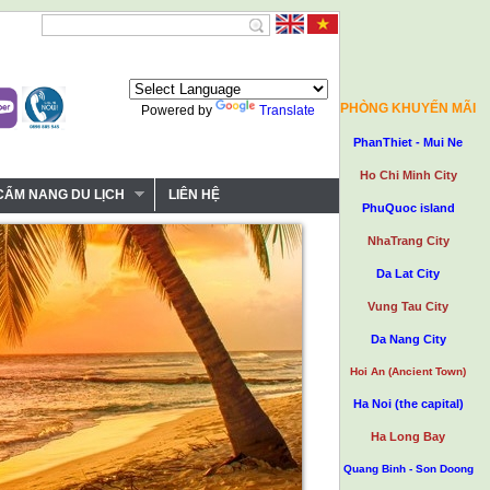
PHÒNG KHUYẾN MÃI
Powered by
Translate
PhanThiet - Mui Ne
Ho Chi Minh City
CẨM NANG DU LỊCH
LIÊN HỆ
PhuQuoc island
NhaTrang City
Da Lat City
Vung Tau City
Da Nang City
Hoi An (Ancient Town)
Ha Noi (the capital)
Ha Long Bay
Quang Binh - Son Doong