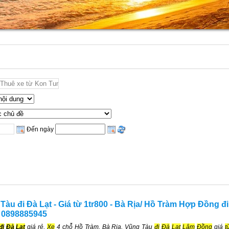
Đến ngày
àu đi Đà Lạt - Giá từ 1tr800 - Bà Rịa/ Hồ Tràm Hợp Đồng đi
 0898885945
đi
Đà
Lạt
giá rẻ,
Xe
4 chỗ Hồ Tràm, Bà Rịa, Vũng Tàu
đi
Đà
Lạt
Lâm
Đồng
giá
t