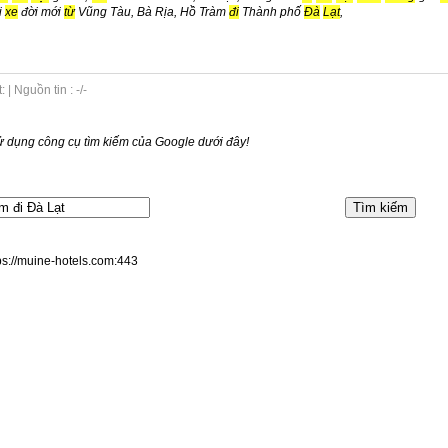
i
xe
đời mới
từ
Vũng Tàu, Bà Rịa, Hồ Tràm
đi
Thành phố
Đà
Lạt
,
| Nguồn tin : -/-
 dụng công cụ tìm kiếm của Google dưới đây!
tps://muine-hotels.com:443