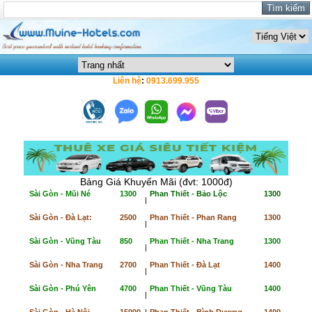
Liên hệ
:
0913.699.955
Bảng Giá Khuyến Mãi (đvt: 1000đ)
Sài Gòn - Mũi Né
1300
Phan Thiết - Bảo Lộc
1300
|
Sài Gòn - Đà Lạt:
2500
Phan Thiết - Phan Rang
1300
|
Sài Gòn - Vũng Tàu
850
Phan Thiết - Nha Trang
1300
|
Sài Gòn - Nha Trang
2700
Phan Thiết - Đà Lạt
1400
|
Sài Gòn - Phú Yên
4700
Phan Thiết - Vũng Tàu
1400
|