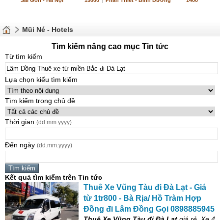
Sài Gòn - Hà Nội
15000
|
Phan Thiết - Bình Dương
1400
Mũi Né - Hotels
Tìm kiếm nâng cao mục Tin tức
Từ tìm kiếm
Lựa chọn kiểu tìm kiếm
Tìm kiếm trong chủ đề
Thời gian
(dd.mm.yyyy)
Đến ngày
(dd.mm.yyyy)
Kết quả tìm kiếm trên Tin tức
Thuê
Xe
Vũng Tàu
đi
Đà
Lạt
- Giá
từ
1tr800 - Bà Rịa/ Hồ Tràm Hợp
Đồng
đi
Lâm
Đồng
Gọi 0898885945
Thuê
Xe
Vũng Tàu
đi
Đà
Lạt
giá rẻ,
Xe
4