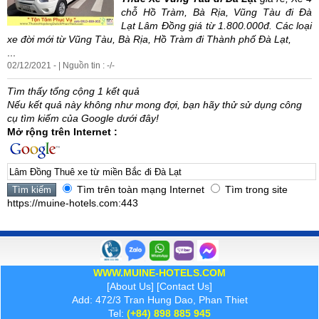
chỗ Hồ Tràm, Bà Rịa, Vũng Tàu
đi
Đà
Lạt
Lâm
Đồng
giá
từ
1.800.000đ. Các loại
xe
đời mới
từ
Vũng Tàu, Bà Rịa, Hồ Tràm
đi
Thành phố
Đà
Lạt
,
...
02/12/2021 - | Nguồn tin : -/-
Tìm thấy tổng cộng 1 kết quả
Nếu kết quả này không như mong đợi, bạn hãy thử sử dụng công
cụ tìm kiếm của Google dưới đây!
Mở rộng trên Internet :
Tìm trên toàn mạng Internet
Tìm trong site
https://muine-hotels.com:443
WWW.MUINE-HOTELS.COM
[
About Us
] [
Contact Us
]
Add: 472/3 Tran Hung Dao, Phan Thiet
Tel:
(+84) 898 885 945