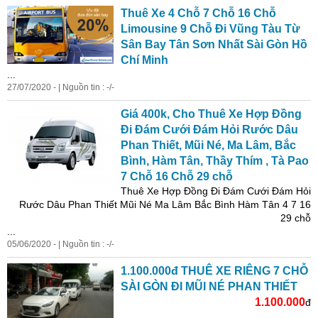
Thuê Xe 4 Chỗ 7 Chỗ 16 Chỗ
Limousine 9 Chỗ Đi Vũng Tàu Từ
Sân Bay Tân Sơn Nhất Sài Gòn Hồ
Chí Minh
...
27/07/2020 - | Nguồn tin : -/-
Giá 400k, Cho Thuê Xe Hợp Đồng
Đi Đám Cưới Đám Hỏi Rước Dâu
Phan
Thiết, Mũi Né, Ma Lâm, Bắc
Bình, Hàm Tân, Thầy Thím , Tà Pao
7 Chỗ 16 Chỗ 29 chỗ
Thuê Xe Hợp Đồng Đi Đám Cưới Đám Hỏi
Rước Dâu
Phan
Thiết Mũi Né Ma Lâm Bắc Bình Hàm Tân 4 7 16
29 chỗ
...
05/06/2020 - | Nguồn tin : -/-
1.100.000đ THUÊ XE RIÊNG 7 CHỖ
SÀI GÒN ĐI MŨI NÉ
PHAN
THIẾT
1.100.000
đ
...