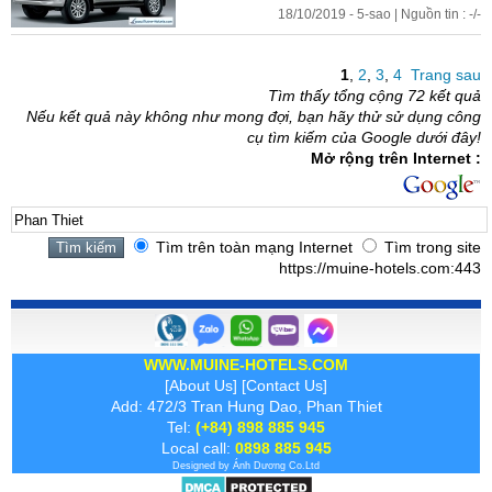
18/10/2019 - 5-sao | Nguồn tin : -/-
1
,
2
,
3
,
4
Trang sau
Tìm thấy tổng cộng 72 kết quả
Nếu kết quả này không như mong đợi, bạn hãy thử sử dụng công
cụ tìm kiếm của Google dưới đây!
Mở rộng trên Internet :
Tìm trên toàn mạng Internet
Tìm trong site
https://muine-hotels.com:443
WWW.MUINE-HOTELS.COM
[
About Us
] [
Contact Us
]
Add: 472/3 Tran Hung Dao, Phan Thiet
Tel:
(+84) 898 885 945
Local call:
0898 885 945
Designed by
Ánh Dương
Co.Ltd