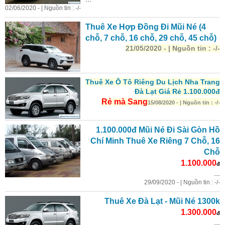
02/06/2020 - | Nguồn tin : -/-
Thuê Xe Hợp Đồng Đi Mũi Né (4
chỗ, 7 chỗ, 16 chỗ, 29 chỗ, 45 chỗ)
21/05/2020 - | Nguồn tin : -/-
Thuê Xe Ô Tô Riêng Du Lịch Nha Trang
Đà Lạt Giá Rẻ 1.100.000đ
Rẻ mà Sang
15/08/2020 - | Nguồn tin : -/-
1.100.000đ Mũi Né Đi Sài Gòn Hồ
Chí Minh Thuê Xe Riêng 7 Chỗ, 16
Chỗ
1.100.000
đ
...
29/09/2020 - | Nguồn tin : -/-
Thuê Xe Đà Lạt - Mũi Né 1300k
1.300.000
đ
...