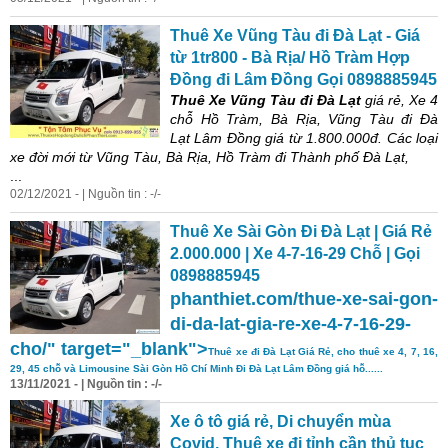
Thuê Xe Vũng Tàu đi Đà Lạt - Giá
từ 1tr800 - Bà Rịa/ Hồ Tràm Hợp
Đồng đi Lâm Đồng Gọi 0898885945
Thuê Xe Vũng Tàu đi Đà Lạt
giá rẻ, Xe 4
chỗ Hồ Tràm, Bà Rịa, Vũng Tàu đi Đà
Lạt Lâm Đồng giá từ 1.800.000đ. Các loại
xe đời mới từ Vũng Tàu, Bà Rịa, Hồ Tràm đi Thành phố Đà Lạt,
...
02/12/2021 - | Nguồn tin : -/-
Thuê Xe Sài Gòn Đi Đà Lạt | Giá Rẻ
2.000.000 | Xe 4-7-16-29 Chỗ | Gọi
0898885945
phan
thiet
.com/thue-xe-sai-gon-
di-da-lat-gia-re-xe-4-7-16-29-
cho/" target="_blank">
Thuê xe đi Đà Lạt Giá Rẻ, cho thuê xe 4, 7, 16,
29, 45 chỗ và Limousine Sài Gòn Hồ Chí Minh Đi Đà Lạt Lâm Đồng giá hỗ......
13/11/2021 - | Nguồn tin : -/-
Xe ô tô giá rẻ, Di chuyển mùa
Covid, Thuê xe đi tỉnh cần thủ tục