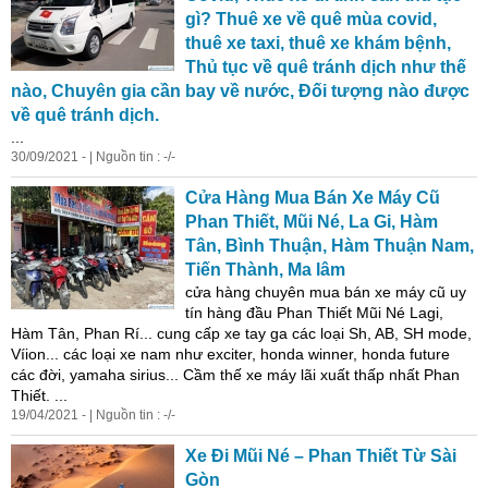
gì? Thuê xe về quê mùa covid,
thuê xe taxi, thuê xe khám bệnh,
Thủ tục về quê tránh dịch như thế
nào, Chuyên gia cần bay về nước, Đối tượng nào được
về quê tránh dịch.
...
30/09/2021 - | Nguồn tin : -/-
Cửa Hàng Mua Bán Xe Máy Cũ
Phan
Thiết, Mũi Né, La Gi, Hàm
Tân, Bình Thuận, Hàm Thuận Nam,
Tiến Thành, Ma lâm
cửa hàng chuyên mua bán xe máy cũ uy
tín hàng đầu
Phan
Thiết Mũi Né Lagi,
Hàm Tân,
Phan
Rí... cung cấp xe tay ga các loại Sh, AB, SH mode,
Víion... các loại xe nam như exciter, honda winner, honda future
các đời, yamaha sirius... Cầm thế xe máy lãi xuất thấp nhất
Phan
Thiết. ...
19/04/2021 - | Nguồn tin : -/-
Xe Đi Mũi Né –
Phan
Thiết Từ Sài
Gòn