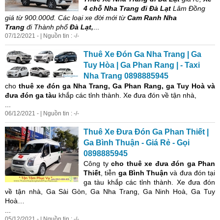
4 chỗ Nha Trang đi Đà Lạt
Lâm Đồng
giá từ 900.000đ. Các loại xe đời mới từ
Cam Ranh Nha
Trang
đi Thành phố
Đà Lạt,
...
07/12/2021 - | Nguồn tin : -/-
Thuê Xe Đón Ga Nha Trang | Ga
Tuy Hòa | Ga
Phan
Rang | - Taxi
Nha Trang 0898885945
cho
thuê xe đón ga Nha Trang, Ga
Phan
Rang, ga Tuy Hoà và
đưa đón ga tàu
khắp các tỉnh thành. Xe đưa đón về tận nhà,
...
06/12/2021 - | Nguồn tin : -/-
Thuê Xe Đưa Đón Ga
Phan
Thiết |
Ga Bình Thuận - Giá Rẻ - Gọi
0898885945
Công ty
cho thuê xe đưa đón
ga
Phan
Thiết
, tiễn
ga Bình Thuận
và đưa đón tại
ga tàu khắp các tỉnh thành. Xe đưa đón
về tận nhà, Ga Sài Gòn, Ga Nha Trang, Ga Ninh Hoà, Ga Tuy
Hoà…
...
05/12/2021 - | Nguồn tin : -/-