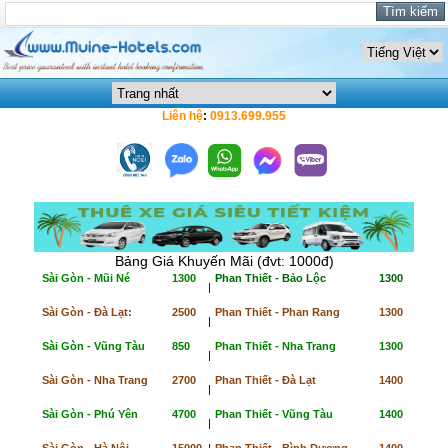
Liên hệ
:
0913.699.955
Bảng Giá Khuyến Mãi (đvt: 1000đ)
Sài Gòn - Mũi Né
1300
Phan Thiết - Bảo Lộc
1300
|
Sài Gòn - Đà Lạt:
2500
Phan Thiết - Phan Rang
1300
|
Sài Gòn - Vũng Tàu
850
Phan Thiết - Nha Trang
1300
|
Sài Gòn - Nha Trang
2700
Phan Thiết - Đà Lạt
1400
|
Sài Gòn - Phú Yên
4700
Phan Thiết - Vũng Tàu
1400
|