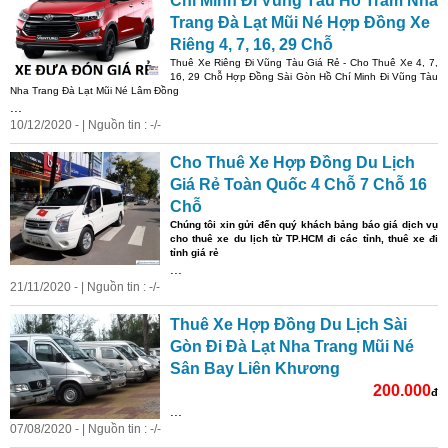
Chí Minh Đi Vũng Tàu Hồ Tràm Nha
Trang Đà Lạt Mũi Né Hợp Đồng Xe
Riêng 4, 7, 16, 29 Chỗ
Thuê Xe Riêng Đi Vũng Tàu Giá Rẻ - Cho Thuê Xe 4, 7,
16, 29 Chỗ Hợp Đồng Sài Gòn Hồ Chí Minh Đi Vũng Tàu
Nha Trang Đà Lạt Mũi Né Lâm Đồng
...
10/12/2020 - | Nguồn tin : -/-
Cho Thuê Xe Hợp Đồng Du Lịch
Giá Rẻ Toàn Quốc 4 Chỗ 7 Chỗ 16
Chỗ
Chúng tôi xin gửi đến quý khách bảng báo giá dịch vụ
cho thuê xe du lịch từ TP.HCM đi các tỉnh, thuê xe đi
tỉnh giá rẻ
...
21/11/2020 - | Nguồn tin : -/-
Thuê Xe Hợp Đồng Du Lịch Sài
Gòn Đi Đà Lạt Nha Trang Mũi Né
Sân Bay Liên Khương
200.000
đ
...
07/08/2020 - | Nguồn tin : -/-