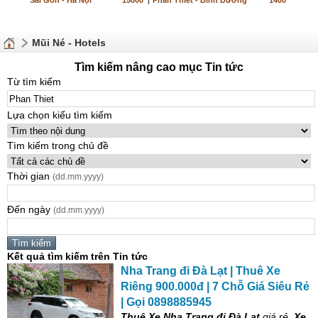
Sài Gòn - Hà Nội
15000
|
Phan Thiết - Bình Dương
1400
Mũi Né - Hotels
Tìm kiếm nâng cao mục Tin tức
Từ tìm kiếm
Lựa chọn kiểu tìm kiếm
Tìm kiếm trong chủ đề
Thời gian
(dd.mm.yyyy)
Đến ngày
(dd.mm.yyyy)
Kết quả tìm kiếm trên Tin tức
Nha Trang đi Đà Lạt | Thuê Xe
Riêng 900.000đ | 7 Chỗ Giá Siêu Rẻ
| Gọi 0898885945
Thuê Xe Nha Trang đi Đà Lạt
giá rẻ,
Xe