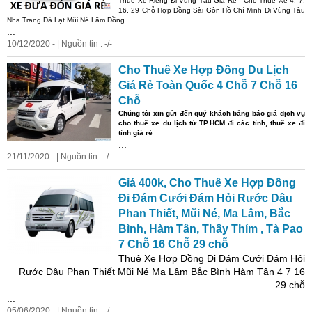
Thuê Xe Riêng Đi Vũng Tàu Giá Rẻ - Cho Thuê Xe 4, 7,
16, 29 Chỗ Hợp Đồng Sài Gòn Hồ Chí Minh Đi Vũng Tàu
Nha Trang Đà Lạt Mũi Né
Lâm
Đồng
...
10/12/2020 - | Nguồn tin : -/-
Cho Thuê Xe Hợp Đồng Du Lịch
Giá Rẻ Toàn Quốc 4 Chỗ 7 Chỗ 16
Chỗ
Chúng tôi xin gửi đến quý khách bảng báo giá dịch vụ
cho thuê xe du lịch từ TP.HCM đi các tỉnh, thuê xe đi
tỉnh giá rẻ
...
21/11/2020 - | Nguồn tin : -/-
Giá 400k, Cho Thuê Xe Hợp Đồng
Đi Đám Cưới Đám Hỏi Rước Dâu
Phan Thiết, Mũi Né, Ma
Lâm
, Bắc
Bình, Hàm Tân, Thầy Thím , Tà Pao
7 Chỗ 16 Chỗ 29 chỗ
Thuê Xe Hợp Đồng Đi Đám Cưới Đám Hỏi
Rước Dâu Phan Thiết Mũi Né Ma
Lâm
Bắc Bình Hàm Tân 4 7 16
29 chỗ
...
05/06/2020 - | Nguồn tin : -/-