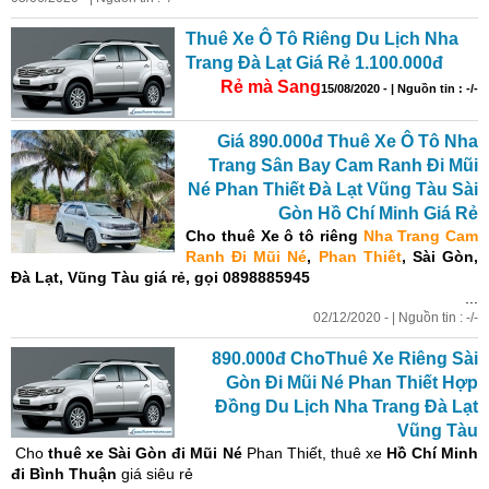
Thuê Xe Ô Tô Riêng Du Lịch Nha
Trang Đà Lạt Giá Rẻ 1.100.000đ
Rẻ mà Sang
15/08/2020 - | Nguồn tin : -/-
Giá 890.000đ Thuê Xe Ô Tô Nha
Trang Sân Bay Cam Ranh Đi Mũi
Né Phan Thiết Đà Lạt Vũng Tàu Sài
Gòn Hồ Chí Minh Giá Rẻ
Cho thuê Xe ô tô
riêng
Nha Trang Cam
Ranh Đi Mũi Né
,
Phan Thiết
, Sài Gòn,
Đà Lạt, Vũng Tàu
giá rẻ,
gọi 0898885945
...
02/12/2020 - | Nguồn tin : -/-
890.000đ ChoThuê Xe Riêng Sài
Gòn Đi Mũi Né Phan Thiết Hợp
Đồng Du Lịch Nha Trang Đà Lạt
Vũng Tàu
Cho
thuê xe Sài Gòn đi Mũi Né
Phan Thiết, thuê xe
Hồ Chí Minh
đi Bình Thuận
giá siêu rẻ