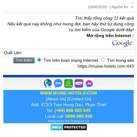
...
10/06/2020 - | Nguồn tin : -/-
Tìm thấy tổng cộng 11 kết quả
Nếu kết quả này không như mong đợi, bạn hãy thử sử dụng công
cụ tìm kiếm của Google dưới đây!
Mở rộng trên Internet :
Tìm trên toàn mạng Internet
Tìm trong site
https://muine-hotels.com:443
WWW.MUINE-HOTELS.COM
[
About Us
] [
Contact Us
]
Add: 472/3 Tran Hung Dao, Phan Thiet
Tel:
(+84) 898 885 945
Local call:
0898 885 945
Designed by
Ánh Dương
Co.Ltd