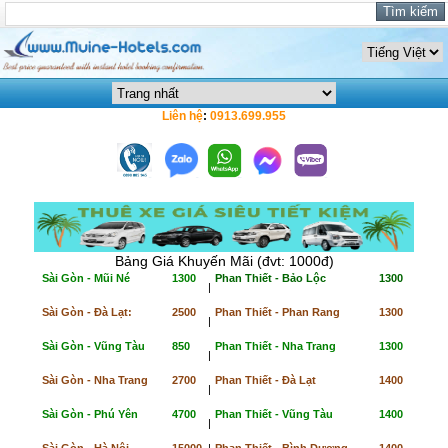
Liên hệ
:
0913.699.955
Bảng Giá Khuyến Mãi (đvt: 1000đ)
Sài Gòn - Mũi Né
1300
Phan Thiết - Bảo Lộc
1300
|
Sài Gòn - Đà Lạt:
2500
Phan Thiết - Phan Rang
1300
|
Sài Gòn - Vũng Tàu
850
Phan Thiết - Nha Trang
1300
|
Sài Gòn - Nha Trang
2700
Phan Thiết - Đà Lạt
1400
|
Sài Gòn - Phú Yên
4700
Phan Thiết - Vũng Tàu
1400
|