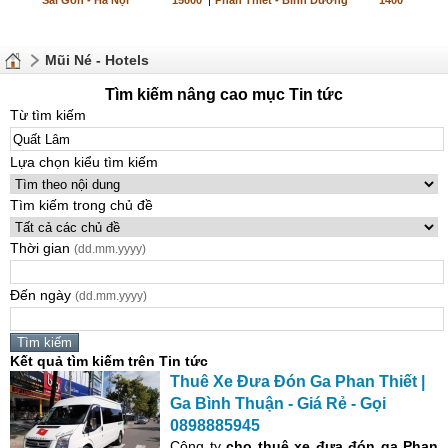
Sài Gòn - Hà Nội
15000
|
Phan Thiết - Bình Dương
1400
Mũi Né - Hotels
Tìm kiếm nâng cao mục Tin tức
Từ tìm kiếm
Lựa chọn kiểu tìm kiếm
Tìm kiếm trong chủ đề
Thời gian
(dd.mm.yyyy)
Đến ngày
(dd.mm.yyyy)
Kết quả tìm kiếm trên Tin tức
Thuê Xe Đưa Đón Ga Phan Thiết |
Ga Bình Thuận - Giá Rẻ - Gọi
0898885945
Công ty
cho thuê xe đưa đón
ga Phan