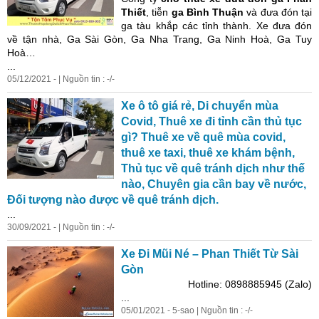
Thiết
, tiễn
ga Bình Thuận
và đưa đón tại
ga tàu khắp các tỉnh thành. Xe đưa đón
về tận nhà, Ga Sài Gòn, Ga Nha Trang, Ga Ninh Hoà, Ga Tuy
Hoà…
...
05/12/2021 - | Nguồn tin : -/-
Xe ô tô giá rẻ, Di chuyển mùa
Covid, Thuê xe đi tỉnh cần thủ tục
gì? Thuê xe về quê mùa covid,
thuê xe taxi, thuê xe khám bệnh,
Thủ tục về quê tránh dịch như thế
nào, Chuyên gia cần bay về nước,
Đối tượng nào được về quê tránh dịch.
...
30/09/2021 - | Nguồn tin : -/-
Xe Đi Mũi Né – Phan Thiết Từ Sài
Gòn
Hotline: 0898885945 (Zalo)
...
05/01/2021 - 5-sao | Nguồn tin : -/-