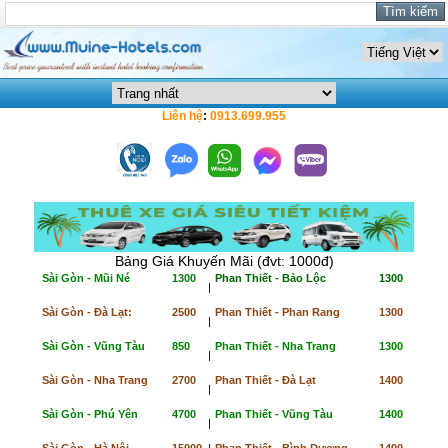
Liên hệ
:
0913.699.955
Bảng Giá Khuyến Mãi (đvt: 1000đ)
Sài Gòn - Mũi Né
1300
Phan Thiết - Bảo Lộc
1300
|
Sài Gòn - Đà Lạt:
2500
Phan Thiết - Phan Rang
1300
|
Sài Gòn - Vũng Tàu
850
Phan Thiết - Nha Trang
1300
|
Sài Gòn - Nha Trang
2700
Phan Thiết - Đà Lạt
1400
|
Sài Gòn - Phú Yên
4700
Phan Thiết - Vũng Tàu
1400
|