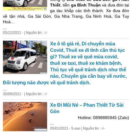
Thiết
, tiễn
ga Bình Thuận
và đưa đón tại
ga tàu khắp các tỉnh thành. Xe đưa đón
về tận nhà, Ga Sài Gòn, Ga Nha Trang, Ga Ninh Hoà, Ga Tuy
Hoà…
...
05/12/2021 - | Nguồn tin : -/-
Xe ô tô giá rẻ, Di chuyển mùa
Covid, Thuê xe đi tỉnh cần thủ tục
gì? Thuê xe về quê mùa covid,
thuê xe taxi, thuê xe khám bệnh,
Thủ tục về quê tránh dịch như thế
nào, Chuyên gia cần bay về nước,
Đối tượng nào được về quê tránh dịch.
...
30/09/2021 - | Nguồn tin : -/-
Xe Đi Mũi Né – Phan Thiết Từ Sài
Gòn
Hotline: 0898885945 (Zalo)
...
05/01/2021 - 5-sao | Nguồn tin : -/-