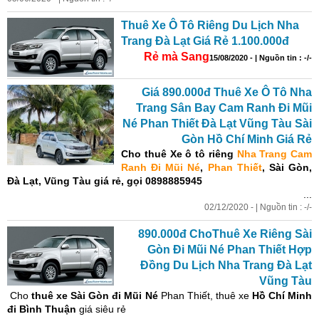
Thuê Xe Ô Tô Riêng Du Lịch Nha
Trang Đà Lạt Giá Rẻ 1.100.000đ
Rẻ mà Sang
15/08/2020 - | Nguồn tin : -/-
Giá 890.000đ Thuê Xe Ô Tô Nha
Trang Sân Bay Cam Ranh Đi Mũi
Né Phan Thiết Đà Lạt Vũng Tàu Sài
Gòn Hồ Chí Minh Giá Rẻ
Cho thuê Xe ô tô
riêng
Nha Trang Cam
Ranh Đi Mũi Né
,
Phan Thiết
, Sài Gòn,
Đà Lạt, Vũng Tàu
giá rẻ,
gọi 0898885945
...
02/12/2020 - | Nguồn tin : -/-
890.000đ ChoThuê Xe Riêng Sài
Gòn Đi Mũi Né Phan Thiết Hợp
Đồng Du Lịch Nha Trang Đà Lạt
Vũng Tàu
Cho
thuê xe Sài Gòn đi Mũi Né
Phan Thiết, thuê xe
Hồ Chí Minh
đi Bình Thuận
giá siêu rẻ