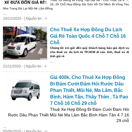
Thuê Xe Riêng Đi Vũng Tàu Giá Rẻ - Cho Thuê Xe 4, 7,
16, 29 Chỗ Hợp Đồng Sài Gòn Hồ Chí Minh Đi Vũng Tàu
Nha Trang Đà Lạt Mũi Né Lâm Đồng
...
10/12/2020 - | Nguồn tin : -/-
Cho Thuê Xe Hợp Đồng Du Lịch
Giá Rẻ Toàn Quốc 4 Chỗ 7 Chỗ 16
Chỗ
Chúng tôi xin gửi đến quý khách bảng báo giá dịch vụ
cho thuê xe du lịch từ TP.HCM đi các tỉnh, thuê xe đi
tỉnh giá rẻ
...
21/11/2020 - | Nguồn tin : -/-
Giá 400k, Cho Thuê Xe Hợp Đồng
Đi Đám Cưới Đám Hỏi Rước Dâu
Phan Thiết, Mũi Né, Ma Lâm, Bắc
Bình, Hàm Tân, Thầy Thím , Tà Pao
7 Chỗ 16 Chỗ 29 chỗ
Thuê Xe Hợp Đồng Đi Đám Cưới Đám Hỏi
Rước Dâu Phan Thiết Mũi Né Ma Lâm Bắc Bình Hàm Tân 4 7 16
29 chỗ
...
05/06/2020 - | Nguồn tin : -/-