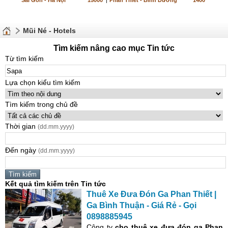
Sài Gòn - Hà Nội
15000
|
Phan Thiết - Bình Dương
1400
Mũi Né - Hotels
Tìm kiếm nâng cao mục Tin tức
Từ tìm kiếm
Lựa chọn kiểu tìm kiếm
Tìm kiếm trong chủ đề
Thời gian
(dd.mm.yyyy)
Đến ngày
(dd.mm.yyyy)
Kết quả tìm kiếm trên Tin tức
Thuê Xe Đưa Đón Ga Phan Thiết |
Ga Bình Thuận - Giá Rẻ - Gọi
0898885945
Công ty
cho thuê xe đưa đón
ga Phan