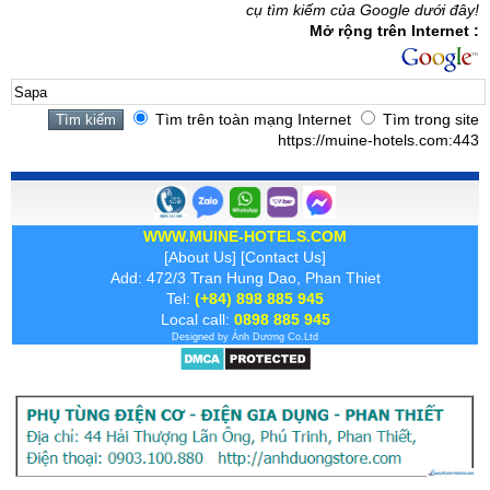
cụ tìm kiếm của Google dưới đây!
Mở rộng trên Internet :
Tìm trên toàn mạng Internet
Tìm trong site
https://muine-hotels.com:443
WWW.MUINE-HOTELS.COM
[
About Us
] [
Contact Us
]
Add: 472/3 Tran Hung Dao, Phan Thiet
Tel:
(+84) 898 885 945
Local call:
0898 885 945
Designed by
Ánh Dương
Co.Ltd