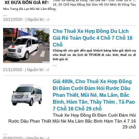
Thuê
Xe
Riêng
Đi
Vũng Tàu Giá Rẻ - Cho
Thuê
Xe
4, 7,
16, 29 Chỗ Hợp Đồng Sài Gòn Hồ Chí Minh
Đi
Vũng Tàu
Nha Trang Đà Lạt Mũi Né Lâm Đồng
...
10/12/2020 - | Nguồn tin : -/-
Cho
Thuê
Xe
Hợp Đồng Du Lịch
Giá Rẻ Toàn Quốc 4 Chỗ 7 Chỗ 16
Chỗ
Chúng tôi xin gửi đến quý khách bảng báo giá dịch vụ
cho
thuê
xe
du lịch từ TP.HCM đi các tỉnh,
thuê
xe
đi
tỉnh giá rẻ
...
21/11/2020 - | Nguồn tin : -/-
Giá 400k, Cho
Thuê
Xe
Hợp Đồng
Đi
Đám Cưới Đám Hỏi Rước Dâu
Phan Thiết, Mũi Né, Ma Lâm, Bắc
Bình, Hàm Tân, Thầy Thím , Tà Pao
7 Chỗ 16 Chỗ 29 chỗ
Thuê
Xe
Hợp Đồng
Đi
Đám Cưới Đám Hỏi
Rước Dâu Phan Thiết Mũi Né Ma Lâm Bắc Bình Hàm Tân 4 7 16
29 chỗ
...
05/06/2020 - | Nguồn tin : -/-