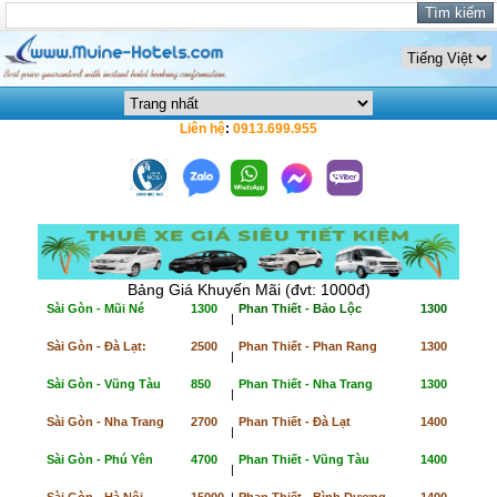
Liên hệ
:
0913.699.955
Bảng Giá Khuyến Mãi (đvt: 1000đ)
Sài Gòn - Mũi Né
1300
Phan Thiết - Bảo Lộc
1300
|
Sài Gòn - Đà Lạt:
2500
Phan Thiết - Phan Rang
1300
|
Sài Gòn - Vũng Tàu
850
Phan Thiết - Nha Trang
1300
|
Sài Gòn - Nha Trang
2700
Phan Thiết - Đà Lạt
1400
|
Sài Gòn - Phú Yên
4700
Phan Thiết - Vũng Tàu
1400
|