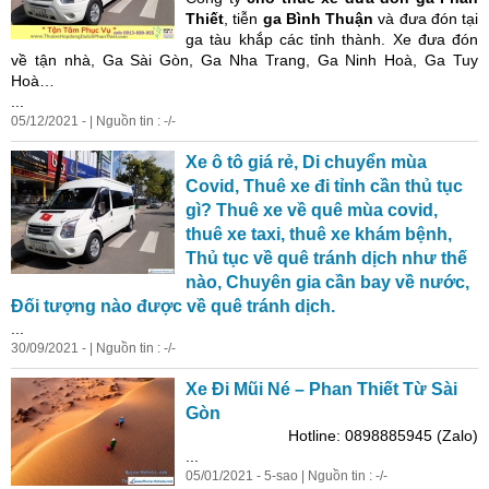
Thiết
, tiễn
ga Bình Thuận
và đưa đón tại
ga tàu khắp các tỉnh thành.
Xe
đưa đón
về tận nhà, Ga Sài Gòn, Ga Nha Trang, Ga
Ninh
Hoà, Ga Tuy
Hoà…
...
05/12/2021 - | Nguồn tin : -/-
Xe
ô tô giá rẻ, Di chuyển mùa
Covid,
Thuê
xe
đi tỉnh cần thủ tục
gì?
Thuê
xe
về quê mùa covid,
thuê
xe
taxi,
thuê
xe
khám bệnh,
Thủ tục về quê tránh dịch như thế
nào, Chuyên gia cần bay về nước,
Đối tượng nào được về quê tránh dịch.
...
30/09/2021 - | Nguồn tin : -/-
Xe
Đi
Mũi Né – Phan Thiết Từ Sài
Gòn
Hotline: 0898885945 (Zalo)
...
05/01/2021 - 5-sao | Nguồn tin : -/-