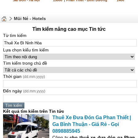
Sài Gòn - Hà Nội
15000
|
Phan Thiết - Bình Dương
1400
Mũi Né - Hotels
Tìm kiếm nâng cao mục Tin tức
Từ tìm kiếm
Lựa chọn kiểu tìm kiếm
Tìm kiếm trong chủ đề
Thời gian
(dd.mm.yyyy)
Đến ngày
(dd.mm.yyyy)
Kết quả tìm kiếm trên Tin tức
Thuê
Xe
Đưa Đón Ga Phan Thiết |
Ga Bình Thuận - Giá Rẻ - Gọi
0898885945
Công ty
cho
thuê
xe
đưa đón
ga Phan