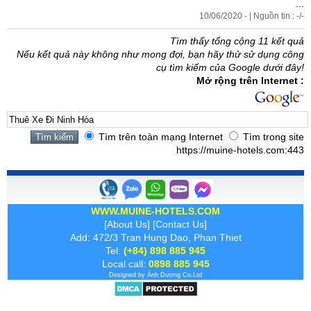
...
10/06/2020 - | Nguồn tin : -/-
Tìm thấy tổng cộng 11 kết quả
Nếu kết quả này không như mong đợi, bạn hãy thử sử dụng công
cụ tìm kiếm của Google dưới đây!
Mở rộng trên Internet :
Tìm trên toàn mạng Internet
Tìm trong site
https://muine-hotels.com:443
WWW.MUINE-HOTELS.COM
[
About Us
] [
Contact Us
]
Add: 472/3 Tran Hung Dao, Phan Thiet
Tel:
(+84) 898 885 945
Local call:
0898 885 945
Designed by
Ánh Dương
Co.Ltd