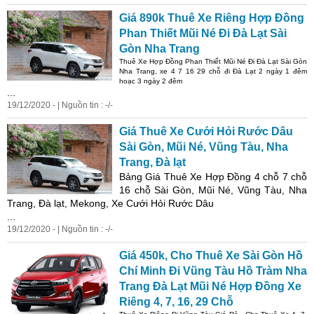
Giá 890k
Thuê
Xe
Riêng Hợp Đồng
Phan Thiết Mũi Né
Đi
Đà Lạt Sài
Gòn Nha Trang
Thuê
Xe
Hợp Đồng Phan Thiết Mũi Né
Đi
Đà Lạt Sài Gòn
Nha Trang,
xe
4 7 16 29 chỗ đi Đà Lạt 2 ngày 1 đêm
hoạc 3 ngày 2 đêm
...
19/12/2020 - | Nguồn tin : -/-
Giá
Thuê
Xe
Cưới Hỏi Rước Dâu
Sài Gòn, Mũi Né, Vũng Tàu, Nha
Trang, Đà lạt
Bảng Giá
Thuê
Xe
Hợp Đồng 4 chỗ 7 chỗ
16 chỗ Sài Gòn, Mũi Né, Vũng Tàu, Nha
Trang, Đà lạt, Mekong,
Xe
Cưới Hỏi Rước Dâu
...
19/12/2020 - | Nguồn tin : -/-
Giá 450k, Cho
Thuê
Xe
Sài Gòn Hồ
Chí Minh
Đi
Vũng Tàu Hồ Tràm Nha
Trang Đà Lạt Mũi Né Hợp Đồng
Xe
Riêng 4, 7, 16, 29 Chỗ