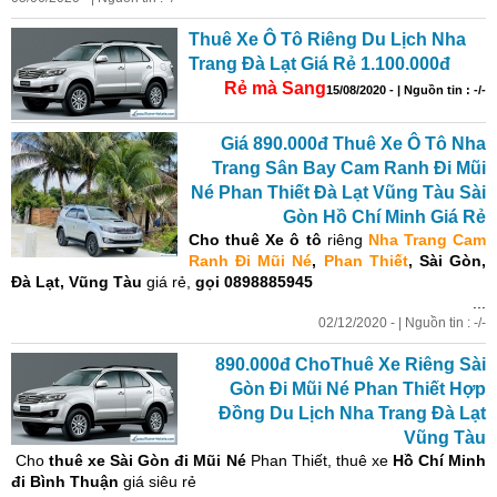
Thuê
Xe
Ô Tô Riêng Du Lịch Nha
Trang Đà Lạt Giá Rẻ 1.100.000đ
Rẻ mà Sang
15/08/2020 - | Nguồn tin : -/-
Giá 890.000đ
Thuê
Xe
Ô Tô Nha
Trang Sân Bay Cam Ranh
Đi
Mũi
Né Phan Thiết Đà Lạt Vũng Tàu Sài
Gòn Hồ Chí Minh Giá Rẻ
Cho
thuê
Xe
ô tô
riêng
Nha Trang Cam
Ranh
Đi
Mũi Né
,
Phan Thiết
, Sài Gòn,
Đà Lạt, Vũng Tàu
giá rẻ,
gọi 0898885945
...
02/12/2020 - | Nguồn tin : -/-
890.000đ Cho
Thuê
Xe
Riêng Sài
Gòn
Đi
Mũi Né Phan Thiết Hợp
Đồng Du Lịch Nha Trang Đà Lạt
Vũng Tàu
Cho
thuê
xe
Sài Gòn đi Mũi Né
Phan Thiết,
thuê
xe
Hồ Chí Minh
đi Bình Thuận
giá siêu rẻ