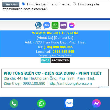
Tìm trên toàn mạng Internet
Tìm trong site
https://muine-hotels.com:443
WWW.MUINE-HOTELS.COM
[
About Us
] [
Contact Us
]
Add: 472/3 Tran Hung Dao, Phan Thiet
Tel:
(+84) 898 885 945
Local call:
0898 885 945
Designed by
Ánh Dương
Co.Ltd
Xem bản:
Desktop
| Mobile