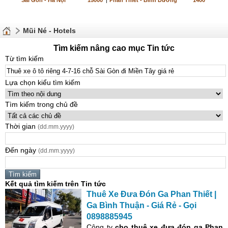
Sài Gòn - Hà Nội
15000
|
Phan Thiết - Bình Dương
1400
Mũi Né - Hotels
Tìm kiếm nâng cao mục Tin tức
Từ tìm kiếm
Lựa chọn kiểu tìm kiếm
Tìm kiếm trong chủ đề
Thời gian
(dd.mm.yyyy)
Đến ngày
(dd.mm.yyyy)
Kết quả tìm kiếm trên Tin tức
Thuê
Xe
Đưa Đón Ga Phan Thiết |
Ga Bình Thuận -
Giá
Rẻ
- Gọi
0898885945
C
ô
ng ty
cho
thuê
xe
đưa đón
ga Phan