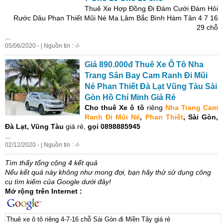
Thuê
Xe
Hợp Đồng Đi Đám Cưới Đám Hỏi
Rước Dâu Phan Thiết Mũi Né Ma Lâm Bắc Bình Hàm Tân 4 7 16
29
chỗ
...
05/06/2020 - | Nguồn tin : -/-
Giá
890.000đ
Thuê
Xe
Ô T
ô
Nha
Trang Sân Bay Cam Ranh Đi Mũi
Né Phan Thiết Đà Lạt Vũng Tàu
Sài
Gòn
Hồ Chí Minh
Giá
Rẻ
Cho
thuê
Xe
ô
t
ô
riêng
Nha Trang Cam
Ranh Đi Mũi Né
,
Phan Thiết
,
Sài
Gòn
,
Đà Lạt, Vũng Tàu
giá
rẻ
,
gọi 0898885945
...
02/12/2020 - | Nguồn tin : -/-
Tìm thấy tổng cộng 4 kết quả
Nếu kết quả này không như mong đợi, bạn hãy thử sử dụng công
cụ tìm kiếm của Google dưới đây!
Mở rộng trên Internet :