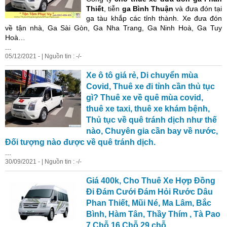
Thiết
, tiễn
ga Bình Thuận
và đưa đón tại
ga tàu khắp các tỉnh thành.
Xe
đưa đón
về tận nhà, Ga
Sài
Gòn
, Ga Nha Trang, Ga Ninh Hoà, Ga Tuy
Hoà…
...
05/12/2021 - | Nguồn tin : -/-
Xe
ô
t
ô
giá
rẻ
, Di chuyển mùa
Covid,
Thuê
xe
đi
tỉnh cần thủ tục
gì?
Thuê
xe
về quê mùa covid,
thuê
xe
taxi,
thuê
xe
khám bệnh,
Thủ tục về quê tránh dịch như thế
nào, Chuyên gia cần bay về nước,
Đối tượng nào được về quê tránh dịch.
...
30/09/2021 - | Nguồn tin : -/-
Giá
400k, Cho
Thuê
Xe
Hợp Đồng
Đi Đám Cưới Đám Hỏi Rước Dâu
Phan Thiết, Mũi Né, Ma Lâm, Bắc
Bình, Hàm Tân, Thầy Thím , Tà Pao
7
Chỗ
16
Chỗ
29
chỗ