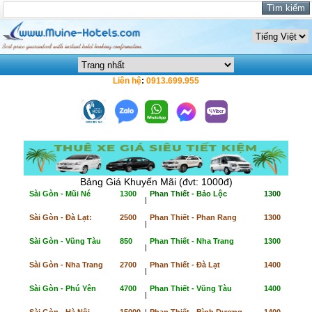
Liên hệ
:
0913.699.955
Bảng Giá Khuyến Mãi (đvt: 1000đ)
Sài Gòn - Mũi Né
1300
Phan Thiết - Bảo Lộc
1300
|
Sài Gòn - Đà Lạt:
2500
Phan Thiết - Phan Rang
1300
|
Sài Gòn - Vũng Tàu
850
Phan Thiết - Nha Trang
1300
|
Sài Gòn - Nha Trang
2700
Phan Thiết - Đà Lạt
1400
|
Sài Gòn - Phú Yên
4700
Phan Thiết - Vũng Tàu
1400
|