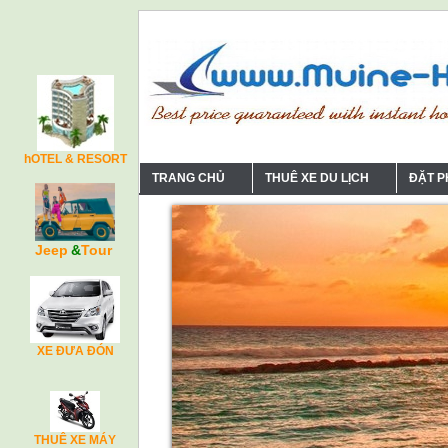
hOTEL & RESORT
TRANG CHỦ
THUÊ XE DU LỊCH
ĐẶT 
Jeep
&
Tour
XE ĐƯA ĐÓN
THUÊ XE MÁY