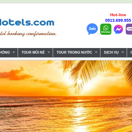
Hot-line
0913.699.955
PHÒNG
TOUR MŨI NÉ
TOUR TRONG NƯỚC
DỊCH VỤ