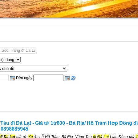
Đến ngày
àu đi Đà Lạt - Giá từ 1tr800 - Bà Rịa/ Hồ Tràm Hợp Đồng đi
 0898885945
đi
Đà
Lạt
giá rẻ,
Xe
4 chỗ Hồ Tràm, Bà Rịa, Vũng Tàu
đi
Đà
Lạt
Lâm Đồng giá
t