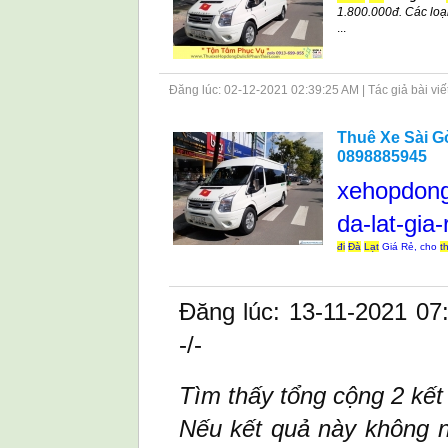
1.800.000đ. Các loạ
...
Đăng lúc: 02-12-2021 02:39:25 AM | Tác giả bài viết: 
Thuê Xe Sài Gò
0898885945
xehopdong
da-lat-gia-
đi
Đà
Lạt
Giá Rẻ, cho
t
Đăng lúc: 13-11-2021 07:1
-/-
Tìm thấy tổng cộng 2 kết
Nếu kết quả này không 