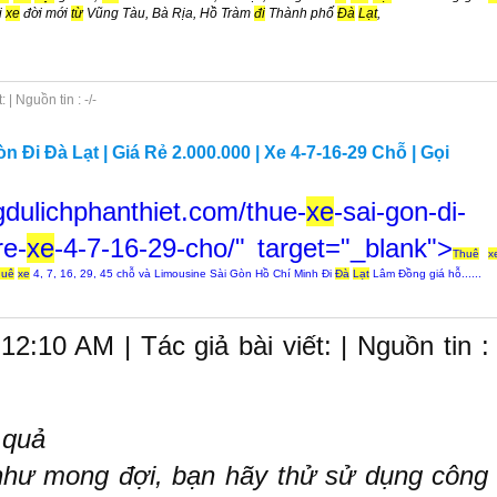
i
xe
đời mới
từ
Vũng Tàu, Bà Rịa, Hồ Tràm
đi
Thành phố
Đà
Lạt
,
| Nguồn tin : -/-
n Đi Đà Lạt | Giá Rẻ 2.000.000 | Xe 4-7-16-29 Chỗ | Gọi
dulichphanthiet.com/thue-
xe
-sai-gon-di-
re-
xe
-4-7-16-29-cho/" target="_blank">
Thuê
x
huê
xe
4, 7, 16, 29, 45 chỗ và Limousine Sài Gòn Hồ Chí Minh Đi
Đà
Lạt
Lâm Đồng giá hỗ......
2:10 AM | Tác giả bài viết: | Nguồn tin :
 quả
như mong đợi, bạn hãy thử sử dụng công