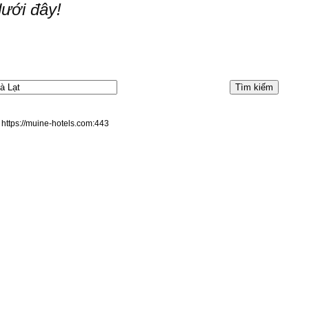
ưới đây!
 https://muine-hotels.com:443