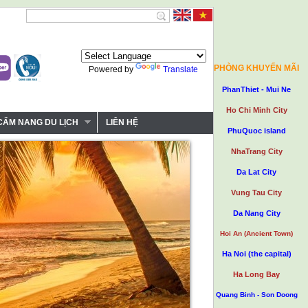
PHÒNG KHUYẾN MÃI
Powered by
Translate
PhanThiet - Mui Ne
Ho Chi Minh City
CẨM NANG DU LỊCH
LIÊN HỆ
PhuQuoc island
NhaTrang City
Da Lat City
Vung Tau City
Da Nang City
Hoi An (Ancient Town)
Ha Noi (the capital)
Ha Long Bay
Quang Binh - Son Doong