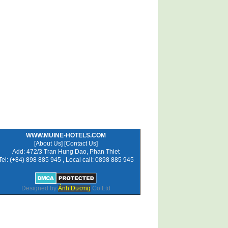
WWW.MUINE-HOTELS.COM
[
About Us
] [
Contact Us
]
Add: 472/3 Tran Hung Dao, Phan Thiet
Tel: (+84) 898 885 945 , Local call: 0898 885 945
Designed by
Ánh Dương
Co.Ltd