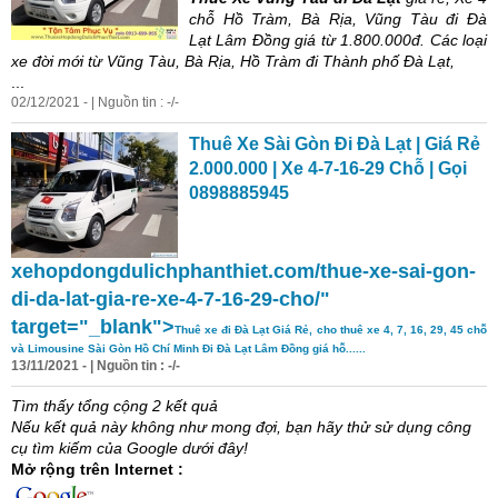
chỗ Hồ Tràm, Bà Rịa, Vũng Tàu
đi
Đà
Lạt
Lâm Đồng giá
từ
1.800.000đ. Các loại
xe
đời mới
từ
Vũng Tàu, Bà Rịa, Hồ Tràm
đi
Thành phố
Đà
Lạt
,
...
02/12/2021 - | Nguồn tin : -/-
Thuê
Xe
Sài Gòn Đi
Đà
Lạt
| Giá Rẻ
2.000.000 |
Xe
4-7-16-29 Chỗ | Gọi
0898885945
xehopdongdulichphanthiet.com/thue-
xe
-sai-gon-
di-da-lat-gia-re-
xe
-4-7-16-29-cho/"
target="_blank">
Thuê
xe
đi
Đà
Lạt
Giá Rẻ, cho
thuê
xe
4, 7, 16, 29, 45 chỗ
và Limousine Sài Gòn Hồ Chí Minh Đi
Đà
Lạt
Lâm Đồng giá hỗ......
13/11/2021 - | Nguồn tin : -/-
Tìm thấy tổng cộng 2 kết quả
Nếu kết quả này không như mong đợi, bạn hãy thử sử dụng công
cụ tìm kiếm của Google dưới đây!
Mở rộng trên Internet :