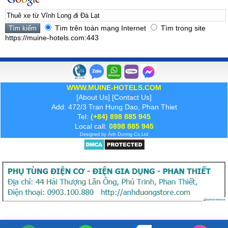
Tìm trên toàn mạng Internet
Tìm trong site
https://muine-hotels.com:443
WWW.MUINE-HOTELS.COM
[
About Us
] [
Contact Us
]
Add: 472/3 Tran Hung Dao, Phan Thiet
Tel:
(+84) 898 885 945
Local call:
0898 885 945
Designed by
Ánh Dương
Co.Ltd