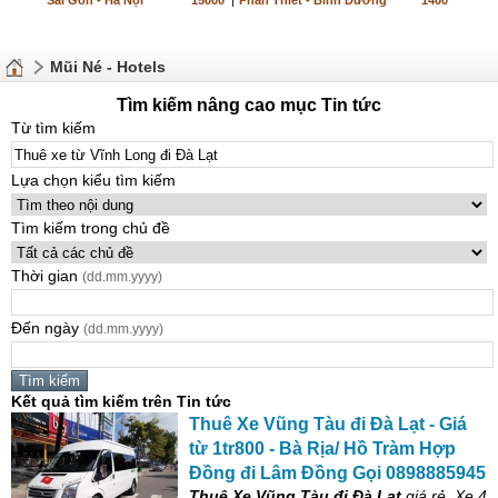
Sài Gòn - Hà Nội
15000
|
Phan Thiết - Bình Dương
1400
Mũi Né - Hotels
Tìm kiếm nâng cao mục Tin tức
Từ tìm kiếm
Lựa chọn kiểu tìm kiếm
Tìm kiếm trong chủ đề
Thời gian
(dd.mm.yyyy)
Đến ngày
(dd.mm.yyyy)
Kết quả tìm kiếm trên Tin tức
Thuê
Xe
Vũng Tàu
đi
Đà
Lạt
- Giá
từ
1tr800 - Bà Rịa/ Hồ Tràm Hợp
Đồng
đi
Lâm Đồng Gọi 0898885945
Thuê
Xe
Vũng Tàu
đi
Đà
Lạt
giá rẻ,
Xe
4