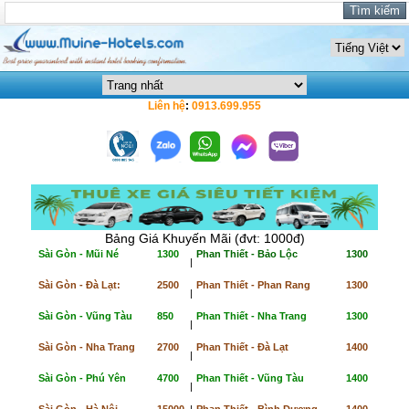
Liên hệ
:
0913.699.955
Bảng Giá Khuyến Mãi (đvt: 1000đ)
Sài Gòn - Mũi Né
1300
Phan Thiết - Bảo Lộc
1300
|
Sài Gòn - Đà Lạt:
2500
Phan Thiết - Phan Rang
1300
|
Sài Gòn - Vũng Tàu
850
Phan Thiết - Nha Trang
1300
|
Sài Gòn - Nha Trang
2700
Phan Thiết - Đà Lạt
1400
|
Sài Gòn - Phú Yên
4700
Phan Thiết - Vũng Tàu
1400
|