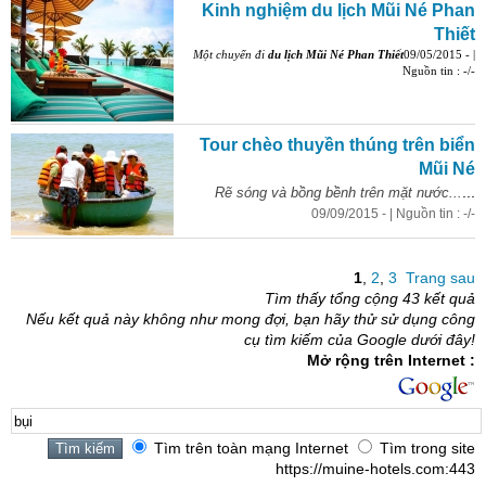
Kinh nghiệm du lịch Mũi Né Phan
Thiết
Một chuyến đi
du lịch Mũi Né Phan Thiết
09/05/2015 - |
Nguồn tin : -/-
Tour chèo thuyền thúng trên biển
Mũi Né
...
Rẽ sóng và bồng bềnh trên mặt nước...
09/09/2015 - | Nguồn tin : -/-
1
,
2
,
3
Trang sau
Tìm thấy tổng cộng 43 kết quả
Nếu kết quả này không như mong đợi, bạn hãy thử sử dụng công
cụ tìm kiếm của Google dưới đây!
Mở rộng trên Internet :
Tìm trên toàn mạng Internet
Tìm trong site
https://muine-hotels.com:443