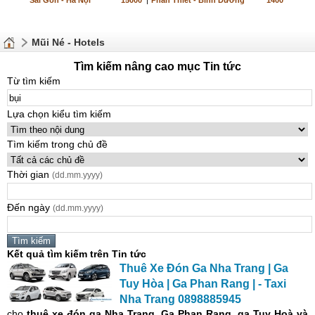
Sài Gòn - Hà Nội
15000
|
Phan Thiết - Bình Dương
1400
Mũi Né - Hotels
Tìm kiếm nâng cao mục Tin tức
Từ tìm kiếm
Lựa chọn kiểu tìm kiếm
Tìm kiếm trong chủ đề
Thời gian
(dd.mm.yyyy)
Đến ngày
(dd.mm.yyyy)
Kết quả tìm kiếm trên Tin tức
Thuê Xe Đón Ga Nha Trang | Ga
Tuy Hòa | Ga Phan Rang | - Taxi
Nha Trang 0898885945
cho
thuê xe đón ga Nha Trang, Ga Phan Rang, ga Tuy Hoà và