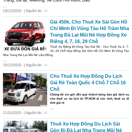
Trang, Đà lạt, Mekong, Xe Cưới Hỏi Rước Dâu
...
19/12/2020 - | Nguồn tin : -/-
Giá 450k, Cho Thuê Xe Sài Gòn Hồ
Chí Minh Đi Vũng Tàu Hồ Tràm Nha
Trang Đà Lạt Mũi Né Hợp Đồng Xe
Riêng 4, 7, 16, 29 Chỗ
Thuê Xe Riêng Đi Vũng Tàu Giá Rẻ - Cho Thuê Xe 4, 7,
16, 29 Chỗ Hợp Đồng Sài Gòn Hồ Chí Minh Đi Vũng Tàu
Nha Trang Đà Lạt Mũi Né Lâm Đồng
...
10/12/2020 - | Nguồn tin : -/-
Cho Thuê Xe Hợp Đồng Du Lịch
Giá Rẻ Toàn Quốc 4 Chỗ 7 Chỗ 16
Chỗ
Chúng tôi xin gửi đến quý khách bảng báo giá dịch vụ
cho thuê xe du lịch từ TP.HCM đi các tỉnh, thuê xe đi
tỉnh giá rẻ
...
21/11/2020 - | Nguồn tin : -/-
Thuê Xe Hợp Đồng Du Lịch Sài
Gòn Đi Đà Lạt Nha Trang Mũi Né