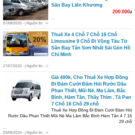
Sân Bay Liên Khương
200.000
đ
...
07/08/2020 - | Nguồn tin : -/-
Thuê Xe 4 Chỗ 7 Chỗ 16 Chỗ
Limousine 9 Chỗ Đi Vũng Tàu Từ
Sân Bay Tân Sơn Nhất Sài Gòn Hồ
Chí Minh
...
27/07/2020 - | Nguồn tin : -/-
Giá 400k, Cho Thuê Xe Hợp Đồng
Đi Đám Cưới Đám Hỏi Rước Dâu
Phan Thiết, Mũi Né, Ma Lâm, Bắc
Bình, Hàm Tân, Thầy Thím , Tà Pao
7 Chỗ 16 Chỗ 29 chỗ
Thuê Xe Hợp Đồng Đi Đám Cưới Đám Hỏi
Rước Dâu Phan Thiết Mũi Né Ma Lâm Bắc Bình Hàm Tân 4 7 16
29 chỗ
...
05/06/2020 - | Nguồn tin : -/-