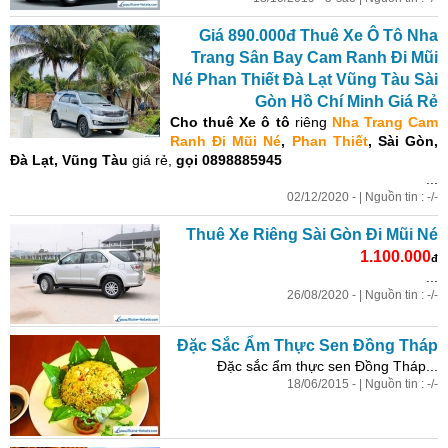
Giá 890.000đ Thuê Xe Ô Tô Nha
Trang Sân Bay Cam Ranh Đi Mũi
Né Phan Thiết Đà Lạt Vũng Tàu Sài
Gòn Hồ Chí Minh Giá Rẻ
Cho thuê Xe ô tô
riêng
Nha Trang Cam
Ranh Đi Mũi Né
,
Phan Thiết
, Sài Gòn,
Đà Lạt, Vũng Tàu
giá rẻ,
gọi 0898885945
...
02/12/2020 - | Nguồn tin : -/-
Thuê Xe Riêng Sài Gòn Đi Mũi Né
1.100.000
đ
...
26/08/2020 - | Nguồn tin : -/-
Đặc Sắc Ẩm Thực Sen Đồng Tháp
Đặc sắc ẩm thực sen Đồng Tháp...
18/06/2015 - | Nguồn tin : -/-