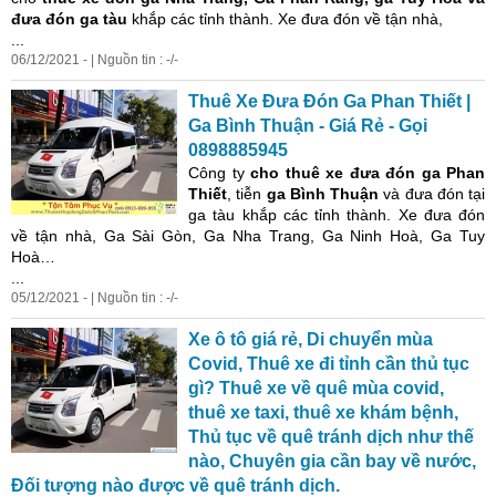
đưa đón ga tàu
khắp các tỉnh thành. Xe đưa đón về tận nhà,
...
06/12/2021 - | Nguồn tin : -/-
Thuê Xe Đưa Đón Ga Phan Thiết |
Ga Bình Thuận - Giá Rẻ - Gọi
0898885945
Công ty
cho thuê xe đưa đón
ga Phan
Thiết
, tiễn
ga Bình Thuận
và đưa đón tại
ga tàu khắp các tỉnh thành. Xe đưa đón
về tận nhà, Ga Sài Gòn, Ga Nha Trang, Ga Ninh Hoà, Ga Tuy
Hoà…
...
05/12/2021 - | Nguồn tin : -/-
Xe ô tô giá rẻ, Di chuyển mùa
Covid, Thuê xe đi tỉnh cần thủ tục
gì? Thuê xe về quê mùa covid,
thuê xe taxi, thuê xe khám bệnh,
Thủ tục về quê tránh dịch như thế
nào, Chuyên gia cần bay về nước,
Đối tượng nào được về quê tránh dịch.