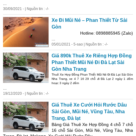
...
30/09/2021 - | Nguồn tin : -/-
Xe Đi Mũi Né – Phan Thiết Từ Sài
Gòn
Hotline: 0898885945 (Zalo)
...
05/01/2021 - 5-sao | Nguồn tin : -/-
Giá 890k Thuê Xe Riêng Hợp Đồng
Phan Thiết Mũi Né Đi Đà Lạt Sài
Gòn Nha Trang
Thuê Xe Hợp Đồng Phan Thiết Mũi Né Đi Đà Lạt Sài Gòn
Nha Trang, xe 4 7 16 29 chỗ đi Đà Lạt 2 ngày 1 đêm
hoạc 3 ngày 2 đêm
...
19/12/2020 - | Nguồn tin : -/-
Giá Thuê Xe Cưới Hỏi Rước Dâu
Sài Gòn, Mũi Né, Vũng Tàu, Nha
Trang, Đà lạt
Bảng Giá Thuê Xe Hợp Đồng 4 chỗ 7 chỗ
16 chỗ Sài Gòn, Mũi Né, Vũng Tàu, Nha