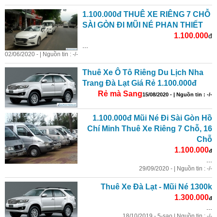
1.100.000đ THUÊ XE RIÊNG 7 CHỖ
SÀI GÒN ĐI MŨI NÉ PHAN THIẾT
1.100.000
đ
...
02/06/2020 - | Nguồn tin : -/-
Thuê Xe Ô Tô Riêng Du Lịch Nha
Trang Đà Lạt Giá Rẻ 1.100.000đ
Rẻ mà Sang
15/08/2020 - | Nguồn tin : -/-
1.100.000đ Mũi Né Đi Sài Gòn Hồ
Chí Minh Thuê Xe Riêng 7 Chỗ, 16
Chỗ
1.100.000
đ
...
29/09/2020 - | Nguồn tin : -/-
Thuê Xe Đà Lạt - Mũi Né 1300k
1.300.000
đ
...
18/10/2019 - 5-sao | Nguồn tin : -/-