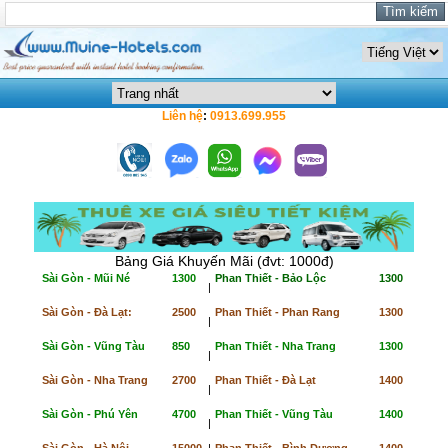
Liên hệ
:
0913.699.955
Bảng Giá Khuyến Mãi (đvt: 1000đ)
Sài Gòn - Mũi Né
1300
Phan Thiết - Bảo Lộc
1300
|
Sài Gòn - Đà Lạt:
2500
Phan Thiết - Phan Rang
1300
|
Sài Gòn - Vũng Tàu
850
Phan Thiết - Nha Trang
1300
|
Sài Gòn - Nha Trang
2700
Phan Thiết - Đà Lạt
1400
|
Sài Gòn - Phú Yên
4700
Phan Thiết - Vũng Tàu
1400
|