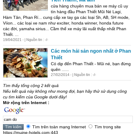
cửa hàng chuyên mua bán xe máy cũ uy
tín hàng đầu Phan Thiết Mũi Né Lagi,
Hàm Tân, Phan Rí... cung cấp xe tay ga các loại Sh, AB, SH mode,
Víion... các loại xe nam như exciter, honda winner, honda future
các đời, yamaha sirius... Cầm thế xe máy lãi xuất thấp nhất Phan
Thiết. ...
19/04/2021 - | Nguồn tin : -/-
Các món hải sản ngon nhất ở Phan
Thiết
Có dịp đến Phan Thiết - Mũi né, bạn đừng
quên ......
27/02/2014 - | Nguồn tin : -/-
Tìm thấy tổng cộng 2 kết quả
Nếu kết quả này không như mong đợi, bạn hãy thử sử dụng công
cụ tìm kiếm của Google dưới đây!
Mở rộng trên Internet :
Tìm trên toàn mạng Internet
Tìm trong site
https://muine-hotels.com:443