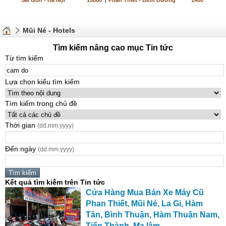
Sài Gòn - Hà Nội
15000
|
Phan Thiết - Bình Dương
1400
Mũi Né - Hotels
Tìm kiếm nâng cao mục Tin tức
Từ tìm kiếm
Lựa chọn kiểu tìm kiếm
Tìm kiếm trong chủ đề
Thời gian
(dd.mm.yyyy)
Đến ngày
(dd.mm.yyyy)
Kết quả tìm kiếm trên Tin tức
Cửa Hàng Mua Bán Xe Máy Cũ
Phan Thiết, Mũi Né, La Gi, Hàm
Tân, Bình Thuận, Hàm Thuận Nam,
Tiến Thành, Ma lâm