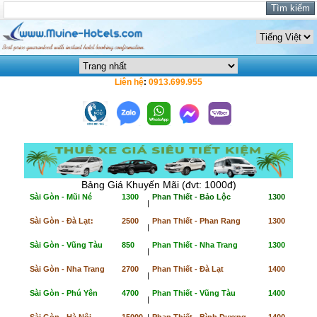
Liên hệ
:
0913.699.955
Bảng Giá Khuyến Mãi (đvt: 1000đ)
Sài Gòn - Mũi Né
1300
Phan Thiết - Bảo Lộc
1300
|
Sài Gòn - Đà Lạt:
2500
Phan Thiết - Phan Rang
1300
|
Sài Gòn - Vũng Tàu
850
Phan Thiết - Nha Trang
1300
|
Sài Gòn - Nha Trang
2700
Phan Thiết - Đà Lạt
1400
|
Sài Gòn - Phú Yên
4700
Phan Thiết - Vũng Tàu
1400
|