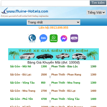
Liên hệ
:
0913.699.955
Bảng Giá Khuyến Mãi (đvt: 1000đ)
Sài Gòn - Mũi Né
1300
Phan Thiết - Bảo Lộc
1300
|
Sài Gòn - Đà Lạt:
2500
Phan Thiết - Phan Rang
1300
|
Sài Gòn - Vũng Tàu
850
Phan Thiết - Nha Trang
1300
|
Sài Gòn - Nha Trang
2700
Phan Thiết - Đà Lạt
1400
|
Sài Gòn - Phú Yên
4700
Phan Thiết - Vũng Tàu
1400
|