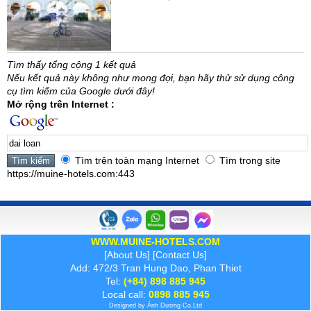
Tìm thấy tổng cộng 1 kết quả
Nếu kết quả này không như mong đợi, bạn hãy thử sử dụng công
cụ tìm kiếm của Google dưới đây!
Mở rộng trên Internet :
Tìm trên toàn mạng Internet
Tìm trong site
https://muine-hotels.com:443
WWW.MUINE-HOTELS.COM
[
About Us
] [
Contact Us
]
Add: 472/3 Tran Hung Dao, Phan Thiet
Tel:
(+84) 898 885 945
Local call:
0898 885 945
Designed by
Ánh Dương
Co.Ltd