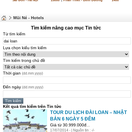
Sài Gòn - Hà Nội
15000
|
Phan Thiết - Bình Dương
1400
Mũi Né - Hotels
Tìm kiếm nâng cao mục Tin tức
Từ tìm kiếm
Lựa chọn kiểu tìm kiếm
Tìm kiếm trong chủ đề
Thời gian
(dd.mm.yyyy)
Đến ngày
(dd.mm.yyyy)
Kết quả tìm kiếm trên Tin tức
TOUR DU LỊCH ĐÀI
LOAN
– NHẬT
BẢN 6 NGÀY 5 ĐÊM
Giá từ 30.999.000đ...
17/07/2014 - | Nguồn tin : -/-