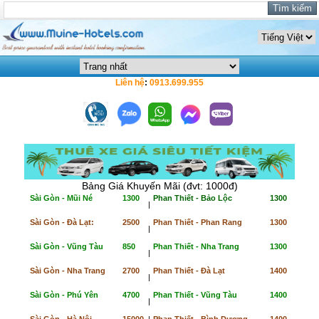
Liên hệ
:
0913.699.955
Bảng Giá Khuyến Mãi (đvt: 1000đ)
Sài Gòn - Mũi Né
1300
Phan Thiết - Bảo Lộc
1300
|
Sài Gòn - Đà Lạt:
2500
Phan Thiết - Phan Rang
1300
|
Sài Gòn - Vũng Tàu
850
Phan Thiết - Nha Trang
1300
|
Sài Gòn - Nha Trang
2700
Phan Thiết - Đà Lạt
1400
|
Sài Gòn - Phú Yên
4700
Phan Thiết - Vũng Tàu
1400
|