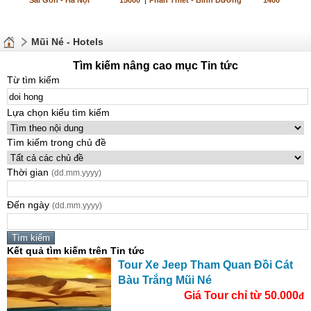
Sài Gòn - Hà Nội
15000
|
Phan Thiết - Bình Dương
1400
Mũi Né - Hotels
Tìm kiếm nâng cao mục Tin tức
Từ tìm kiếm
Lựa chọn kiểu tìm kiếm
Tìm kiếm trong chủ đề
Thời gian
(dd.mm.yyyy)
Đến ngày
(dd.mm.yyyy)
Kết quả tìm kiếm trên Tin tức
Tour Xe Jeep Tham Quan Đồi Cát
Bàu Trắng Mũi Né
Giá Tour chỉ từ 50.000
đ
...