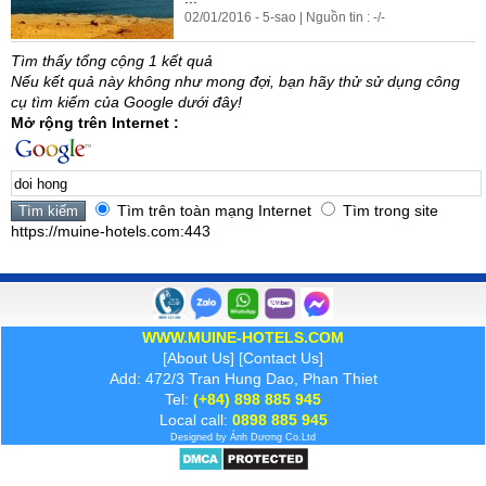
02/01/2016 - 5-sao | Nguồn tin : -/-
Tìm thấy tổng cộng 1 kết quả
Nếu kết quả này không như mong đợi, bạn hãy thử sử dụng công
cụ tìm kiếm của Google dưới đây!
Mở rộng trên Internet :
Tìm trên toàn mạng Internet
Tìm trong site
https://muine-hotels.com:443
WWW.MUINE-HOTELS.COM
[
About Us
] [
Contact Us
]
Add: 472/3 Tran Hung Dao, Phan Thiet
Tel:
(+84) 898 885 945
Local call:
0898 885 945
Designed by
Ánh Dương
Co.Ltd