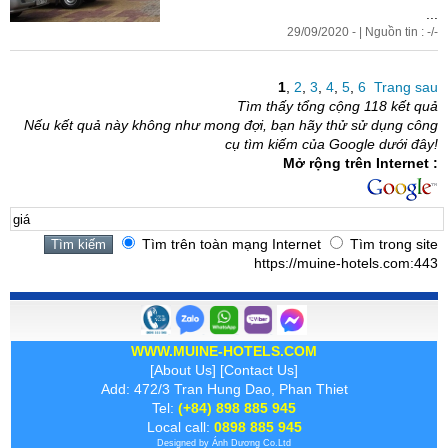
...
29/09/2020 - | Nguồn tin : -/-
1
,
2
,
3
,
4
,
5
,
6
Trang sau
Tìm thấy tổng cộng 118 kết quả
Nếu kết quả này không như mong đợi, bạn hãy thử sử dụng công
cụ tìm kiếm của Google dưới đây!
Mở rộng trên Internet :
Tìm trên toàn mạng Internet
Tìm trong site
https://muine-hotels.com:443
WWW.MUINE-HOTELS.COM
[
About Us
] [
Contact Us
]
Add: 472/3 Tran Hung Dao, Phan Thiet
Tel:
(+84) 898 885 945
Local call:
0898 885 945
Designed by
Ánh Dương
Co.Ltd