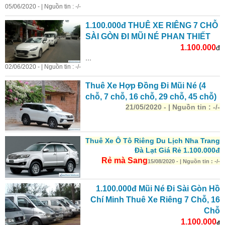
05/06/2020 - | Nguồn tin : -/-
1.100.000đ THUÊ XE RIÊNG 7 CHỖ
SÀI GÒN ĐI MŨI NÉ PHAN THIẾT
1.100.000
đ
...
02/06/2020 - | Nguồn tin : -/-
Thuê Xe Hợp Đồng Đi Mũi Né (4
chỗ, 7 chỗ, 16 chỗ, 29 chỗ, 45 chỗ)
21/05/2020 - | Nguồn tin : -/-
Thuê Xe Ô Tô Riêng Du Lịch Nha Trang
Đà Lạt
Giá
Rẻ 1.100.000đ
Rẻ mà Sang
15/08/2020 - | Nguồn tin : -/-
1.100.000đ Mũi Né Đi Sài Gòn Hồ
Chí Minh Thuê Xe Riêng 7 Chỗ, 16
Chỗ
1.100.000
đ