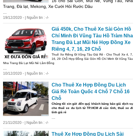
16 chỗ Sài Gòn, Mũi Né, Vũng Tàu, Nha
Trang, Đà lạt, Mekong, Xe Cưới Hỏi Rước Dâu
...
19/12/2020 - | Nguồn tin : -/-
Giá
450k, Cho Thuê Xe Sài Gòn Hồ
Chí Minh Đi Vũng Tàu Hồ Tràm Nha
Trang Đà Lạt Mũi Né Hợp Đồng Xe
Riêng 4, 7, 16, 29 Chỗ
Thuê Xe Riêng Đi Vũng Tàu
Giá
Rẻ - Cho Thuê Xe 4, 7,
16, 29 Chỗ Hợp Đồng Sài Gòn Hồ Chí Minh Đi Vũng Tàu
Nha Trang Đà Lạt Mũi Né Lâm Đồng
...
10/12/2020 - | Nguồn tin : -/-
Cho Thuê Xe Hợp Đồng Du Lịch
Giá
Rẻ Toàn Quốc 4 Chỗ 7 Chỗ 16
Chỗ
Chúng tôi xin gửi đến quý khách bảng báo
giá
dịch vụ
cho thuê xe du lịch từ TP.HCM đi các tỉnh, thuê xe đi
tỉnh
giá
rẻ
...
21/11/2020 - | Nguồn tin : -/-
Thuê Xe Hợp Đồng Du Lịch Sài