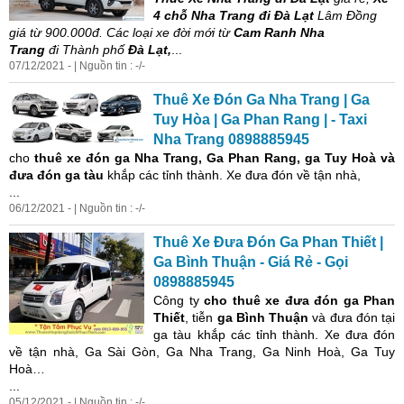
4 chỗ Nha Trang đi Đà Lạt
Lâm Đồng
giá
từ 900.000đ. Các loại xe đời mới từ
Cam Ranh Nha
Trang
đi Thành phố
Đà Lạt,
...
07/12/2021 - | Nguồn tin : -/-
Thuê Xe Đón Ga Nha Trang | Ga
Tuy Hòa | Ga Phan Rang | - Taxi
Nha Trang 0898885945
cho
thuê xe đón ga Nha Trang, Ga Phan Rang, ga Tuy Hoà và
đưa đón ga tàu
khắp các tỉnh thành. Xe đưa đón về tận nhà,
...
06/12/2021 - | Nguồn tin : -/-
Thuê Xe Đưa Đón Ga Phan Thiết |
Ga Bình Thuận -
Giá
Rẻ - Gọi
0898885945
Công ty
cho thuê xe đưa đón
ga Phan
Thiết
, tiễn
ga Bình Thuận
và đưa đón tại
ga tàu khắp các tỉnh thành. Xe đưa đón
về tận nhà, Ga Sài Gòn, Ga Nha Trang, Ga Ninh Hoà, Ga Tuy
Hoà…
...
05/12/2021 - | Nguồn tin : -/-