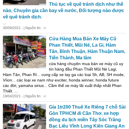
Thủ tục về quê tránh dịch như thế
nào, Chuyên gia cần bay về nước, Đối tượng nào được
về quê tránh dịch.
...
30/09/2021 - | Nguồn tin : -/-
Cửa Hàng Mua Bán Xe Máy Cũ
Phan Thiết, Mũi Né, La Gi, Hàm
Tân, Bình Thuận, Hàm Thuận Nam,
Tiến Thành, Ma lâm
cửa hàng chuyên mua bán xe máy cũ uy
tín hàng đầu Phan Thiết Mũi Né Lagi,
Hàm Tân, Phan Rí... cung cấp xe tay ga các loại Sh, AB, SH mode,
Víion... các loại xe nam như exciter, honda winner, honda future
các đời, yamaha sirius... Cầm thế xe máy lãi xuất thấp nhất Phan
Thiết. ...
19/04/2021 - | Nguồn tin : -/-
Gía 1tr200 Thuê Xe Riêng 7 chỗ Sài
Gòn TPHCM đi Cần Thơ, xe hợp
đồng du lịch miền Tây Sóc Trăng
Bạc Liêu Vĩnh Long Kiên Giang An