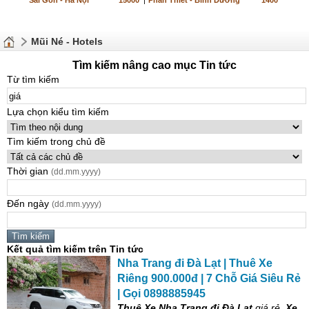
Sài Gòn - Hà Nội
15000
|
Phan Thiết - Bình Dương
1400
Mũi Né - Hotels
Tìm kiếm nâng cao mục Tin tức
Từ tìm kiếm
Lựa chọn kiểu tìm kiếm
Tìm kiếm trong chủ đề
Thời gian
(dd.mm.yyyy)
Đến ngày
(dd.mm.yyyy)
Kết quả tìm kiếm trên Tin tức
Nha Trang đi Đà Lạt | Thuê Xe
Riêng 900.000đ | 7 Chỗ
Giá
Siêu Rẻ
| Gọi 0898885945
Thuê Xe Nha Trang đi Đà Lạt
giá
rẻ,
Xe