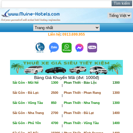
Liên hệ
:
0913.699.955
Bảng Giá Khuyến Mãi (đvt: 1000đ)
Sài Gòn - Mũi Né
1300
Phan Thiết - Bảo Lộc
1300
|
Sài Gòn - Đà Lạt:
2500
Phan Thiết - Phan Rang
1300
|
Sài Gòn - Vũng Tàu
850
Phan Thiết - Nha Trang
1300
|
Sài Gòn - Nha Trang
2700
Phan Thiết - Đà Lạt
1400
|
Sài Gòn - Phú Yên
4700
Phan Thiết - Vũng Tàu
1400
|