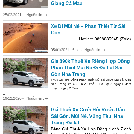
Giang Cà Mau
...
25/02/2021 - | Nguồn tin : -/-
Xe Đi Mũi Né – Phan Thiết Từ Sài
Gòn
Hotline: 0898885945 (Zalo)
...
05/01/2021 - 5-sao | Nguồn tin : -/-
Giá
890k Thuê Xe Riêng Hợp Đồng
Phan Thiết Mũi Né Đi Đà Lạt Sài
Gòn Nha Trang
Thuê Xe Hợp Đồng Phan Thiết Mũi Né Đi Đà Lạt Sài Gòn
Nha Trang, xe 4 7 16 29 chỗ đi Đà Lạt 2 ngày 1 đêm
hoạc 3 ngày 2 đêm
...
19/12/2020 - | Nguồn tin : -/-
Giá
Thuê Xe Cưới Hỏi Rước Dâu
Sài Gòn, Mũi Né, Vũng Tàu, Nha
Trang, Đà lạt
Bảng
Giá
Thuê Xe Hợp Đồng 4 chỗ 7 chỗ