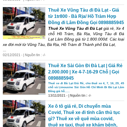
Thuê Xe Vũng Tàu đi Đà Lạt -
Giá
từ 1tr800 - Bà Rịa/ Hồ Tràm Hợp
Đồng đi Lâm Đồng Gọi 0898885945
Thuê Xe Vũng Tàu đi Đà Lạt
giá
rẻ, Xe 4
chỗ Hồ Tràm, Bà Rịa, Vũng Tàu đi Đà
Lạt Lâm Đồng
giá
từ 1.800.000đ. Các loại
xe đời mới từ Vũng Tàu, Bà Rịa, Hồ Tràm đi Thành phố Đà Lạt,
...
02/12/2021 - | Nguồn tin : -/-
Thuê Xe Sài Gòn Đi Đà Lạt |
Giá
Rẻ
2.000.000 | Xe 4-7-16-29 Chỗ | Gọi
0898885945
Thuê xe đi Đà Lạt
Giá
Rẻ, cho thuê xe 4, 7, 16, 29, 45
chỗ và Limousine Sài Gòn Hồ Chí Minh Đi Đà Lạt Lâm
Đồng
giá
hỗ......
13/11/2021 - | Nguồn tin : -/-
Xe ô tô
giá
rẻ, Di chuyển mùa
Covid, Thuê xe đi tỉnh cần thủ tục
gì? Thuê xe về quê mùa covid,
thuê xe taxi, thuê xe khám bệnh,