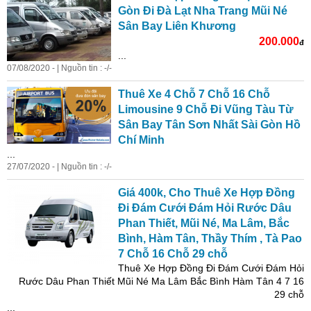
Gòn Đi Đà Lạt Nha Trang Mũi Né
Sân Bay Liên Khương
200.000
đ
...
07/08/2020 - | Nguồn tin : -/-
Thuê Xe 4 Chỗ 7 Chỗ 16 Chỗ
Limousine 9 Chỗ Đi Vũng Tàu Từ
Sân Bay Tân Sơn Nhất Sài Gòn Hồ
Chí Minh
...
27/07/2020 - | Nguồn tin : -/-
Giá
400k, Cho Thuê Xe Hợp Đồng
Đi Đám Cưới Đám Hỏi Rước Dâu
Phan Thiết, Mũi Né, Ma Lâm, Bắc
Bình, Hàm Tân, Thầy Thím , Tà Pao
7 Chỗ 16 Chỗ 29 chỗ
Thuê Xe Hợp Đồng Đi Đám Cưới Đám Hỏi
Rước Dâu Phan Thiết Mũi Né Ma Lâm Bắc Bình Hàm Tân 4 7 16
29 chỗ
...