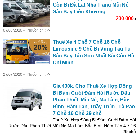
Gòn Đi Đà Lạt Nha Trang Mũi Né
Sân Bay Liên Khương
200.000
đ
...
07/08/2020 - | Nguồn tin : -/-
Thuê Xe 4 Chỗ 7 Chỗ 16 Chỗ
Limousine 9 Chỗ Đi Vũng Tàu Từ
Sân Bay Tân Sơn Nhất Sài Gòn Hồ
Chí Minh
...
27/07/2020 - | Nguồn tin : -/-
Giá
400k, Cho Thuê Xe Hợp Đồng
Đi Đám Cưới Đám Hỏi Rước Dâu
Phan Thiết, Mũi Né, Ma Lâm, Bắc
Bình, Hàm Tân, Thầy Thím , Tà Pao
7 Chỗ 16 Chỗ 29 chỗ
Thuê Xe Hợp Đồng Đi Đám Cưới Đám Hỏi
Rước Dâu Phan Thiết Mũi Né Ma Lâm Bắc Bình Hàm Tân 4 7 16
29 chỗ
...