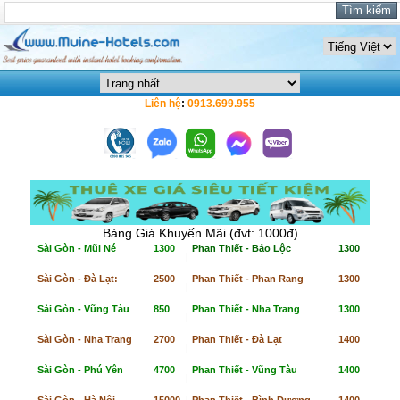
Liên hệ
:
0913.699.955
Bảng Giá Khuyến Mãi (đvt: 1000đ)
Sài Gòn - Mũi Né
1300
Phan Thiết - Bảo Lộc
1300
|
Sài Gòn - Đà Lạt:
2500
Phan Thiết - Phan Rang
1300
|
Sài Gòn - Vũng Tàu
850
Phan Thiết - Nha Trang
1300
|
Sài Gòn - Nha Trang
2700
Phan Thiết - Đà Lạt
1400
|
Sài Gòn - Phú Yên
4700
Phan Thiết - Vũng Tàu
1400
|