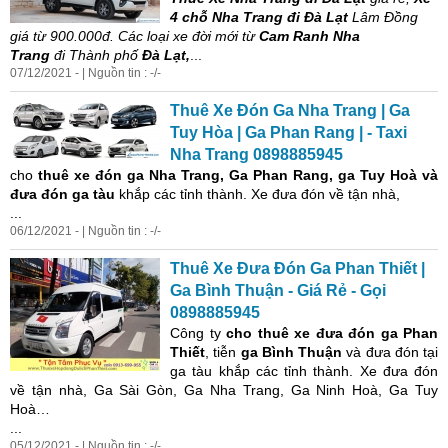
4 chỗ Nha Trang đi Đà Lạt
Lâm Đồng
giá
từ 900.000đ. Các loại xe đời mới từ
Cam Ranh Nha
Trang
đi Thành phố
Đà Lạt,
...
07/12/2021 - | Nguồn tin : -/-
Thuê Xe Đón Ga Nha Trang | Ga
Tuy Hòa | Ga Phan Rang | - Taxi
Nha Trang 0898885945
cho
thuê xe đón ga Nha Trang, Ga Phan Rang, ga Tuy Hoà và
đưa đón ga tàu
khắp các tỉnh thành. Xe đưa đón về tận nhà,
...
06/12/2021 - | Nguồn tin : -/-
Thuê Xe Đưa Đón Ga Phan Thiết |
Ga Bình Thuận -
Giá
Rẻ
- Gọi
0898885945
Công ty
cho thuê xe đưa đón
ga Phan
Thiết
, tiễn
ga Bình Thuận
và đưa đón tại
ga tàu khắp các tỉnh thành. Xe đưa đón
về tận nhà, Ga Sài Gòn, Ga Nha Trang, Ga Ninh Hoà, Ga Tuy
Hoà…
...
05/12/2021 - | Nguồn tin : -/-