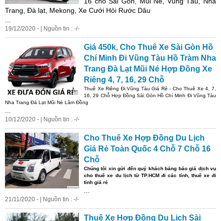
16 chỗ Sài Gòn, Mũi Né, Vũng Tàu, Nha
Trang, Đà lạt, Mekong, Xe Cưới Hỏi Rước Dâu
...
19/12/2020 - | Nguồn tin : -/-
Giá
450k, Cho Thuê Xe Sài Gòn Hồ
Chí Minh Đi Vũng Tàu Hồ Tràm Nha
Trang Đà Lạt Mũi Né Hợp Đồng Xe
Riêng 4, 7, 16, 29 Chỗ
Thuê Xe Riêng Đi Vũng Tàu
Giá
Rẻ
- Cho Thuê Xe 4, 7,
16, 29 Chỗ Hợp Đồng Sài Gòn Hồ Chí Minh Đi Vũng Tàu
Nha Trang Đà Lạt Mũi Né Lâm Đồng
...
10/12/2020 - | Nguồn tin : -/-
Cho Thuê Xe Hợp Đồng Du Lịch
Giá
Rẻ
Toàn Quốc 4 Chỗ 7 Chỗ 16
Chỗ
Chúng tôi xin gửi đến quý khách bảng báo
giá
dịch vụ
cho thuê xe du lịch từ TP.HCM đi các tỉnh, thuê xe đi
tỉnh
giá
rẻ
...
21/11/2020 - | Nguồn tin : -/-
Thuê Xe Hợp Đồng Du Lịch Sài