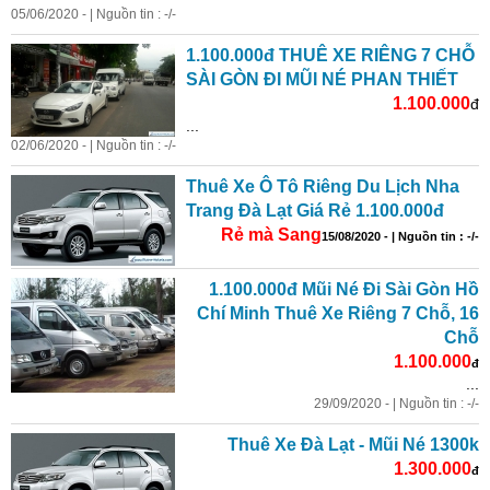
05/06/2020 - | Nguồn tin : -/-
1.100.000đ THUÊ XE RIÊNG 7 CHỖ
SÀI GÒN ĐI MŨI NÉ PHAN THIẾT
1.100.000
đ
...
02/06/2020 - | Nguồn tin : -/-
Thuê Xe Ô Tô Riêng Du Lịch Nha
Trang Đà Lạt
Giá
Rẻ
1.100.000đ
Rẻ
mà Sang
15/08/2020 - | Nguồn tin : -/-
1.100.000đ Mũi Né Đi Sài Gòn Hồ
Chí Minh Thuê Xe Riêng 7 Chỗ, 16
Chỗ
1.100.000
đ
...
29/09/2020 - | Nguồn tin : -/-
Thuê Xe Đà Lạt - Mũi Né 1300k
1.300.000
đ