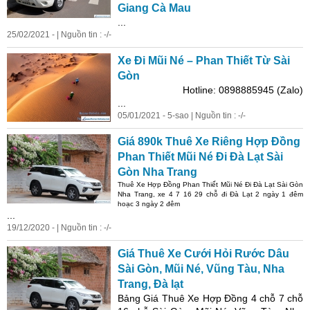
Giang Cà Mau
...
25/02/2021 - | Nguồn tin : -/-
Xe Đi Mũi Né – Phan Thiết Từ Sài
Gòn
Hotline: 0898885945 (Zalo)
...
05/01/2021 - 5-sao | Nguồn tin : -/-
Giá
890k Thuê Xe Riêng Hợp Đồng
Phan Thiết Mũi Né Đi Đà Lạt Sài
Gòn Nha Trang
Thuê Xe Hợp Đồng Phan Thiết Mũi Né Đi Đà Lạt Sài Gòn
Nha Trang, xe 4 7 16 29 chỗ đi Đà Lạt 2 ngày 1 đêm
hoạc 3 ngày 2 đêm
...
19/12/2020 - | Nguồn tin : -/-
Giá
Thuê Xe Cưới Hỏi Rước Dâu
Sài Gòn, Mũi Né, Vũng Tàu, Nha
Trang, Đà lạt
Bảng
Giá
Thuê Xe Hợp Đồng 4 chỗ 7 chỗ