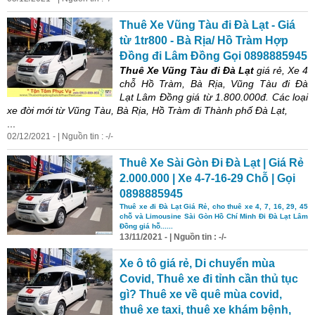
Thuê Xe Vũng Tàu đi Đà Lạt -
Giá
từ 1tr800 - Bà Rịa/ Hồ Tràm Hợp
Đồng đi Lâm Đồng Gọi 0898885945
Thuê Xe Vũng Tàu đi Đà Lạt
giá
rẻ
, Xe 4
chỗ Hồ Tràm, Bà Rịa, Vũng Tàu đi Đà
Lạt Lâm Đồng
giá
từ 1.800.000đ. Các loại
xe đời mới từ Vũng Tàu, Bà Rịa, Hồ Tràm đi Thành phố Đà Lạt,
...
02/12/2021 - | Nguồn tin : -/-
Thuê Xe Sài Gòn Đi Đà Lạt |
Giá
Rẻ
2.000.000 | Xe 4-7-16-29 Chỗ | Gọi
0898885945
Thuê xe đi Đà Lạt
Giá
Rẻ
, cho thuê xe 4, 7, 16, 29, 45
chỗ và Limousine Sài Gòn Hồ Chí Minh Đi Đà Lạt Lâm
Đồng
giá
hỗ......
13/11/2021 - | Nguồn tin : -/-
Xe ô tô
giá
rẻ
, Di chuyển mùa
Covid, Thuê xe đi tỉnh cần thủ tục
gì? Thuê xe về quê mùa covid,
thuê xe taxi, thuê xe khám bệnh,