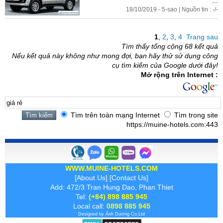
...
18/10/2019 - 5-sao | Nguồn tin : -/-
1
,
2
,
3
,
4
Trang sau
Tìm thấy tổng cộng 68 kết quả
Nếu kết quả này không như mong đợi, bạn hãy thử sử dụng công
cụ tìm kiếm của Google dưới đây!
Mở rộng trên Internet :
Tìm trên toàn mạng Internet
Tìm trong site
https://muine-hotels.com:443
WWW.MUINE-HOTELS.COM
[
About Us
] [
Contact Us
]
Add: 472/3 Tran Hung Dao, Phan Thiet
Tel:
(+84) 898 885 945
Local call:
0898 885 945
Designed by
Ánh Dương
Co.Ltd