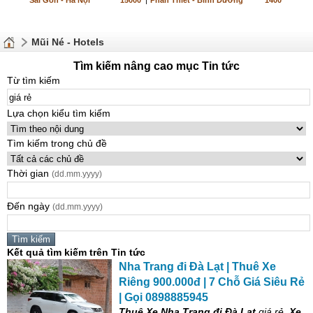
Sài Gòn - Hà Nội
15000
|
Phan Thiết - Bình Dương
1400
Mũi Né - Hotels
Tìm kiếm nâng cao mục Tin tức
Từ tìm kiếm
Lựa chọn kiểu tìm kiếm
Tìm kiếm trong chủ đề
Thời gian
(dd.mm.yyyy)
Đến ngày
(dd.mm.yyyy)
Kết quả tìm kiếm trên Tin tức
Nha Trang đi Đà Lạt | Thuê Xe
Riêng 900.000đ | 7 Chỗ
Giá
Siêu
Rẻ
| Gọi 0898885945
Thuê Xe Nha Trang đi Đà Lạt
giá
rẻ
,
Xe