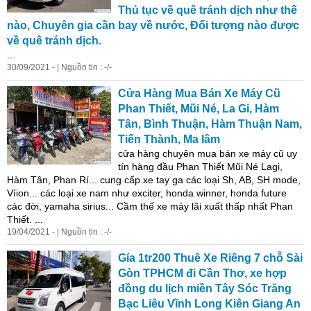
Thủ tục về quê tránh dịch như thế
nào, Chuyên gia cần bay về nước, Đối tượng nào được
về quê tránh dịch.
...
30/09/2021 - | Nguồn tin : -/-
Cửa Hàng Mua Bán Xe Máy Cũ
Phan Thiết, Mũi Né, La Gi, Hàm
Tân, Bình Thuận, Hàm Thuận Nam,
Tiến Thành, Ma lâm
cửa hàng chuyên mua bán xe máy cũ uy
tín hàng đầu Phan Thiết Mũi Né Lagi,
Hàm Tân, Phan Rí... cung cấp xe tay ga các loại Sh, AB, SH mode,
Víion... các loại xe nam như exciter, honda winner, honda future
các đời, yamaha sirius... Cầm thế xe máy lãi xuất thấp nhất Phan
Thiết. ...
19/04/2021 - | Nguồn tin : -/-
Gía 1tr200 Thuê Xe Riêng 7 chỗ Sài
Gòn TPHCM đi Cần Thơ, xe hợp
đồng du lịch miền Tây Sóc Trăng
Bạc Liêu Vĩnh Long Kiên Giang An