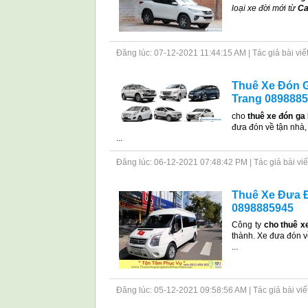
loại xe đời mới từ
Ca
Đăng lúc: 07-12-2021 11:44:15 AM | Tác giả bài viết: 
Thuê Xe Đón G
Trang 089888
cho
thuê xe đón ga
đưa đón về tận nhà,
...
Đăng lúc: 06-12-2021 07:48:42 PM | Tác giả bài viết: 
Thuê Xe Đưa Đó
0898885945
Công ty
cho thuê x
thành. Xe đưa đón 
...
Đăng lúc: 05-12-2021 09:58:56 AM | Tác giả bài viết: 