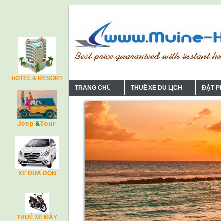
hOTEL & RESORT
TRANG CHỦ
THUÊ XE DU LỊCH
ĐẶT 
Jeep
&
Tour
XE ĐƯA ĐÓN
THUÊ XE MÁY