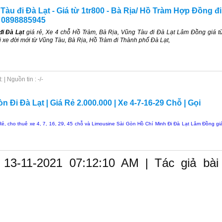
àu đi Đà Lạt - Giá từ 1tr800 - Bà Rịa/ Hồ Tràm Hợp Đồng đi
 0898885945
đi Đà Lạt
giá rẻ, Xe 4 chỗ Hồ Tràm, Bà Rịa, Vũng Tàu đi Đà Lạt Lâm Đồng giá t
i xe đời mới từ Vũng Tàu, Bà Rịa, Hồ Tràm đi Thành phố Đà Lạt,
| Nguồn tin : -/-
n Đi Đà Lạt | Giá Rẻ 2.000.000 | Xe 4-7-16-29 Chỗ | Gọi
Rẻ, cho thuê xe 4, 7, 16, 29, 45 chỗ và Limousine Sài Gòn Hồ Chí Minh Đi Đà Lạt Lâm Đồng gi
 13-11-2021 07:12:10 AM | Tác giả bài