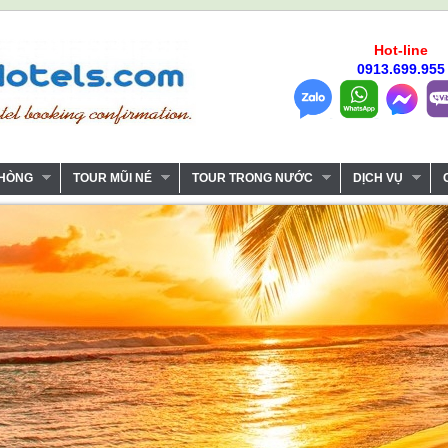
Hot-line
0913.699.955
PHÒNG
TOUR MŨI NÉ
TOUR TRONG NƯỚC
DỊCH VỤ