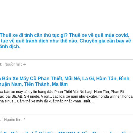
 Thuê xe đi tỉnh cần thủ tục gì? Thuê xe về quê mùa covid,
 tục về quê tránh dịch như thế nào, Chuyên gia cần bay về
ánh dịch.
| Nguồn tin : -/-
Bán Xe Máy Cũ Phan Thiết, Mũi Né, La Gi, Hàm Tân, Bình
uận Nam, Tiến Thành, Ma lâm
 bán xe máy cũ uy tín hàng đầu Phan Thiết Mũi Né Lagi, Hàm Tân, Phan Rí...
ác loại Sh, AB, SH mode, Víion... các loại xe nam như exciter, honda winner, honda
a sirius... Cầm thế xe máy lãi xuất thấp nhất Phan Thiết. ...
| Nguồn tin : -/-