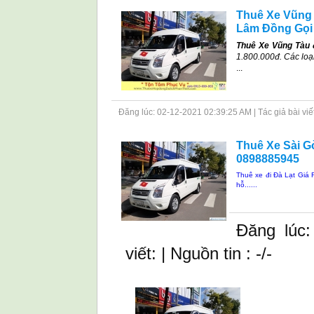
Thuê Xe Vũng T
Lâm Đồng Gọi
Thuê Xe Vũng Tàu 
1.800.000đ. Các loạ
...
Đăng lúc: 02-12-2021 02:39:25 AM | Tác giả bài viết: 
Thuê Xe Sài Gò
0898885945
Thuê xe đi Đà Lạt Giá 
hỗ......
Đăng lúc:
viết: | Nguồn tin : -/-