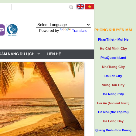
PHÒNG KHUYẾN MÃI
Powered by
Translate
PhanThiet - Mui Ne
Ho Chi Minh City
CẨM NANG DU LỊCH
LIÊN HỆ
PhuQuoc island
NhaTrang City
Da Lat City
Vung Tau City
Da Nang City
Hoi An (Ancient Town)
Ha Noi (the capital)
Ha Long Bay
Quang Binh - Son Doong