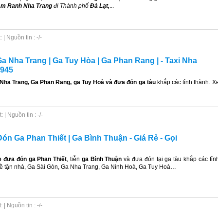
m Ranh Nha Trang
đi Thành phố
Đà Lạt,
...
| Nguồn tin : -/-
a Nha Trang | Ga Tuy Hòa | Ga Phan Rang | - Taxi Nha
5945
 Nha Trang, Ga Phan Rang, ga Tuy Hoà và đưa đón ga tàu
khắp các tỉnh thành. X
| Nguồn tin : -/-
n Ga Phan Thiết | Ga Bình Thuận - Giá Rẻ - Gọi
e đưa đón
ga Phan Thiết
, tiễn
ga Bình Thuận
và đưa đón tại ga tàu khắp các tỉn
về tận nhà, Ga Sài Gòn, Ga Nha Trang, Ga Ninh Hoà, Ga Tuy Hoà…
| Nguồn tin : -/-