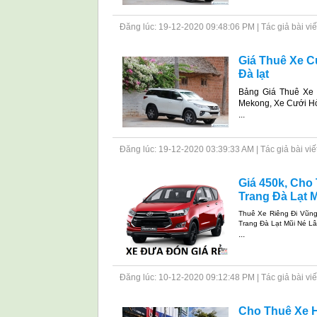
Đăng lúc: 19-12-2020 09:48:06 PM | Tác giả bài viết: 
Giá Thuê Xe C
Đà lạt
Bảng Giá Thuê Xe 
Mekong, Xe Cưới H
...
Đăng lúc: 19-12-2020 03:39:33 AM | Tác giả bài viết: 
Giá 450k, Cho
Trang Đà Lạt M
Thuê Xe Riêng Đi Vũng
Trang Đà Lạt Mũi Né L
...
Đăng lúc: 10-12-2020 09:12:48 PM | Tác giả bài viết: 
Cho Thuê Xe H