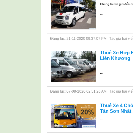
Chúng tôi xin gửi đến q
...
Đăng lúc: 21-11-2020 09:37:07 PM | Tác giả bài viết: 
Thuê Xe Hợp Đ
Liên Khương
...
Đăng lúc: 07-08-2020 02:51:26 AM | Tác giả bài viết: 
Thuê Xe 4 Chỗ
Tân Sơn Nhất 
...