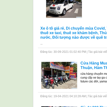
Xe ô tô giá rẻ, Di chuyển mùa Covid,
thuê xe taxi, thuê xe khám bệnh, Thủ
nước, Đối tượng nào được về quê tr
...
Đăng lúc: 30-09-2021 01:02:40 PM | Tác giả bài viết: 
Cửa Hàng Mua 
Thuận, Hàm Th
cửa hàng chuyên mua
cung cấp xe tay ga c
future các đời, yamah
Đăng lúc: 19-04-2021 04:10:28 AM | Tác giả bài viết: 