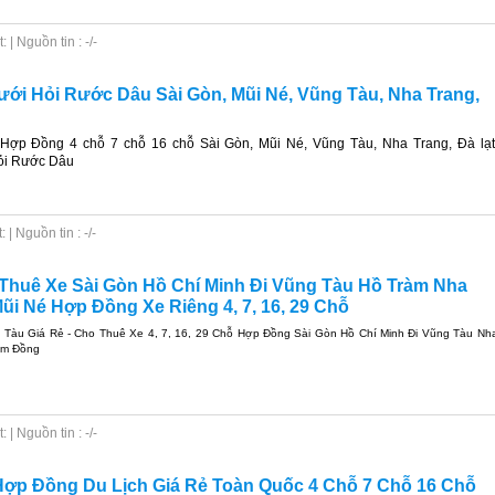
| Nguồn tin : -/-
ưới Hỏi Rước Dâu Sài Gòn, Mũi Né, Vũng Tàu, Nha Trang,
Hợp Đồng 4 chỗ 7 chỗ 16 chỗ Sài Gòn, Mũi Né, Vũng Tàu, Nha Trang, Đà lạt
ỏi Rước Dâu
| Nguồn tin : -/-
 Thuê Xe Sài Gòn Hồ Chí Minh Đi Vũng Tàu Hồ Tràm Nha
ũi Né Hợp Đồng Xe Riêng 4, 7, 16, 29 Chỗ
 Tàu Giá Rẻ - Cho Thuê Xe 4, 7, 16, 29 Chỗ Hợp Đồng Sài Gòn Hồ Chí Minh Đi Vũng Tàu Nh
âm Đồng
| Nguồn tin : -/-
ợp Đồng Du Lịch Giá Rẻ Toàn Quốc 4 Chỗ 7 Chỗ 16 Chỗ