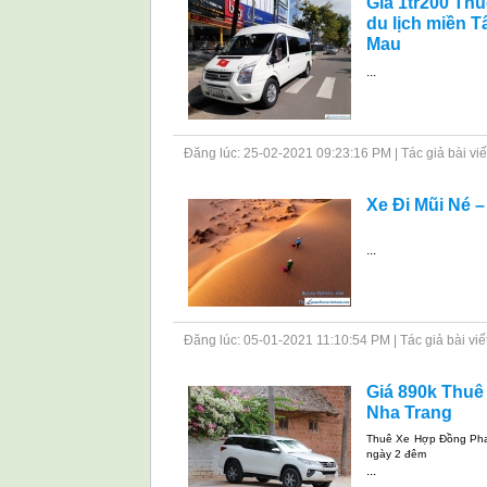
Gía 1tr200 Th
du lịch miền 
Mau
...
Đăng lúc: 25-02-2021 09:23:16 PM | Tác giả bài viết: 
Xe Đi Mũi Né –
...
Đăng lúc: 05-01-2021 11:10:54 PM | Tác giả bài viết: 
Giá 890k Thuê
Nha Trang
Thuê Xe Hợp Đồng Phan
ngày 2 đêm
...