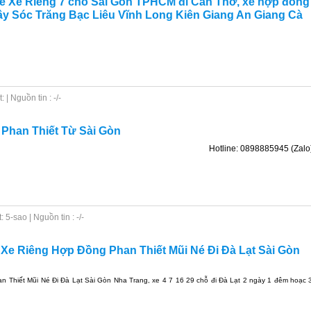
uê Xe Riêng 7 chỗ Sài Gòn TPHCM đi Cần Thơ, xe hợp đồng
Tây Sóc Trăng Bạc Liêu Vĩnh Long Kiên Giang An Giang Cà
| Nguồn tin : -/-
 Phan Thiết Từ Sài Gòn
Hotline: 0898885945 (Zalo
5-sao | Nguồn tin : -/-
 Xe Riêng Hợp Đồng Phan Thiết Mũi Né Đi Đà Lạt Sài Gòn
 Thiết Mũi Né Đi Đà Lạt Sài Gòn Nha Trang, xe 4 7 16 29 chỗ đi Đà Lạt 2 ngày 1 đêm hoạc 