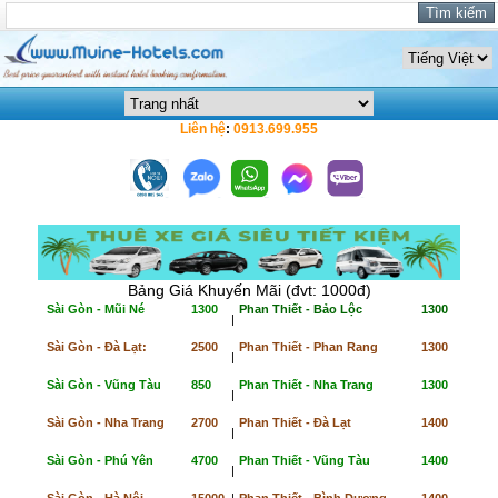
Liên hệ
:
0913.699.955
Bảng Giá Khuyến Mãi (đvt: 1000đ)
Sài Gòn - Mũi Né
1300
Phan Thiết - Bảo Lộc
1300
|
Sài Gòn - Đà Lạt:
2500
Phan Thiết - Phan Rang
1300
|
Sài Gòn - Vũng Tàu
850
Phan Thiết - Nha Trang
1300
|
Sài Gòn - Nha Trang
2700
Phan Thiết - Đà Lạt
1400
|
Sài Gòn - Phú Yên
4700
Phan Thiết - Vũng Tàu
1400
|