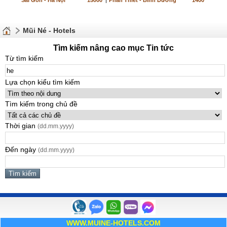
Sài Gòn - Hà Nội
15000
|
Phan Thiết - Bình Dương
1400
Mũi Né - Hotels
Tìm kiếm nâng cao mục Tin tức
Từ tìm kiếm
Lựa chọn kiểu tìm kiếm
Tìm kiếm trong chủ đề
Thời gian
(dd.mm.yyyy)
Đến ngày
(dd.mm.yyyy)
WWW.MUINE-HOTELS.COM