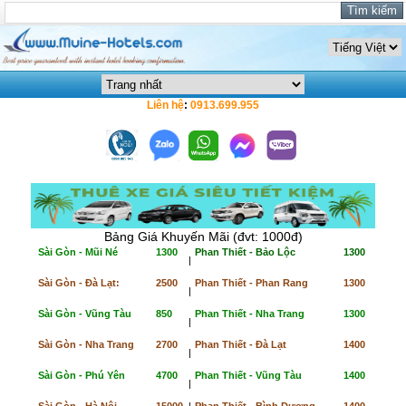
Liên hệ
:
0913.699.955
Bảng Giá Khuyến Mãi (đvt: 1000đ)
Sài Gòn - Mũi Né
1300
Phan Thiết - Bảo Lộc
1300
|
Sài Gòn - Đà Lạt:
2500
Phan Thiết - Phan Rang
1300
|
Sài Gòn - Vũng Tàu
850
Phan Thiết - Nha Trang
1300
|
Sài Gòn - Nha Trang
2700
Phan Thiết - Đà Lạt
1400
|
Sài Gòn - Phú Yên
4700
Phan Thiết - Vũng Tàu
1400
|