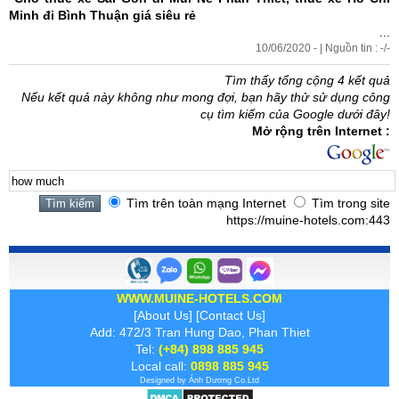
Minh đi Bình Thuận
giá siêu rẻ
...
10/06/2020 - | Nguồn tin : -/-
Tìm thấy tổng cộng 4 kết quả
Nếu kết quả này không như mong đợi, bạn hãy thử sử dụng công
cụ tìm kiếm của Google dưới đây!
Mở rộng trên Internet :
Tìm trên toàn mạng Internet
Tìm trong site
https://muine-hotels.com:443
WWW.MUINE-HOTELS.COM
[
About Us
] [
Contact Us
]
Add: 472/3 Tran Hung Dao, Phan Thiet
Tel:
(+84) 898 885 945
Local call:
0898 885 945
Designed by
Ánh Dương
Co.Ltd