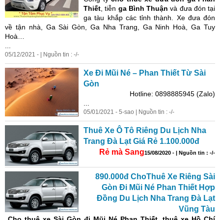
Thiết
, tiễn
ga Bình Thuận
và đưa đón tại
ga tàu khắp các tỉnh thành. Xe đưa đón
về tận nhà, Ga Sài Gòn, Ga Nha Trang, Ga Ninh Hoà, Ga Tuy
Hoà…
...
05/12/2021 - | Nguồn tin : -/-
Xe Đi Mũi Né – Phan Thiết Từ Sài
Gòn
Hotline: 0898885945 (Zalo)
...
05/01/2021 - 5-sao | Nguồn tin : -/-
Thuê Xe Ô Tô Riêng Du Lịch Nha
Trang Đà Lạt Giá Rẻ 1.100.000đ
Rẻ mà Sang
15/08/2020 - | Nguồn tin : -/-
890.000đ ChoThuê Xe Riêng Sài
Gòn Đi Mũi Né Phan Thiết Hợp
Đồng Du Lịch Nha Trang Đà Lạt
Vũng Tàu
Cho
thuê xe Sài Gòn đi Mũi Né
Phan Thiết, thuê xe
Hồ Chí