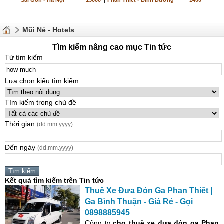
Sài Gòn - Hà Nội
15000
|
Phan Thiết - Bình Dương
1400
Mũi Né - Hotels
Tìm kiếm nâng cao mục Tin tức
Từ tìm kiếm
Lựa chọn kiểu tìm kiếm
Tìm kiếm trong chủ đề
Thời gian
(dd.mm.yyyy)
Đến ngày
(dd.mm.yyyy)
Kết quả tìm kiếm trên Tin tức
Thuê Xe Đưa Đón Ga Phan Thiết |
Ga Bình Thuận - Giá Rẻ - Gọi
0898885945
Công ty
cho thuê xe đưa đón
ga Phan