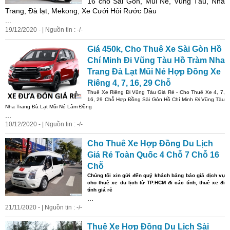
16 chỗ Sài Gòn, Mũi Né, Vũng Tàu, Nha
Trang, Đà lạt, Mekong, Xe Cưới Hỏi Rước Dâu
...
19/12/2020 - | Nguồn tin : -/-
Giá 450k, Cho Thuê Xe Sài Gòn Hồ
Chí Minh Đi Vũng Tàu Hồ Tràm Nha
Trang Đà Lạt Mũi Né Hợp Đồng Xe
Riêng 4, 7, 16, 29 Chỗ
Thuê Xe Riêng Đi Vũng Tàu Giá Rẻ - Cho Thuê Xe 4, 7,
16, 29 Chỗ Hợp Đồng Sài Gòn Hồ Chí Minh Đi Vũng Tàu
Nha Trang Đà Lạt Mũi Né Lâm Đồng
...
10/12/2020 - | Nguồn tin : -/-
Cho Thuê Xe Hợp Đồng Du Lịch
Giá Rẻ Toàn Quốc 4 Chỗ 7 Chỗ 16
Chỗ
Chúng tôi xin gửi đến quý khách bảng báo giá dịch vụ
cho thuê xe du lịch từ TP.HCM đi các tỉnh, thuê xe đi
tỉnh giá rẻ
...
21/11/2020 - | Nguồn tin : -/-
Thuê Xe Hợp Đồng Du Lịch Sài