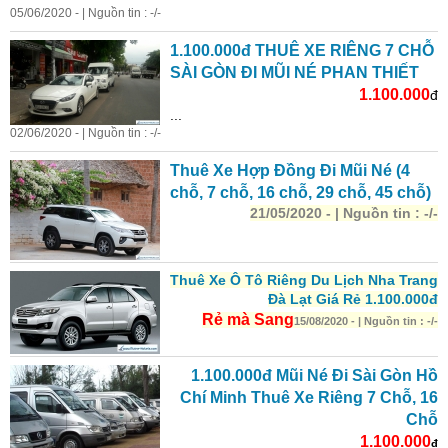
05/06/2020 - | Nguồn tin : -/-
1.100.000đ THUÊ XE RIÊNG 7 CHỖ
SÀI GÒN ĐI MŨI NÉ PHAN THIẾT
1.100.000
đ
...
02/06/2020 - | Nguồn tin : -/-
Thuê Xe Hợp Đồng Đi Mũi Né (4
chỗ, 7 chỗ, 16 chỗ, 29 chỗ, 45 chỗ)
21/05/2020 - | Nguồn tin : -/-
Thuê Xe Ô Tô Riêng Du Lịch Nha Trang
Đà Lạt Giá Rẻ 1.100.000đ
Rẻ mà Sang
15/08/2020 - | Nguồn tin : -/-
1.100.000đ Mũi Né Đi Sài Gòn Hồ
Chí Minh Thuê Xe Riêng 7 Chỗ, 16
Chỗ
1.100.000
đ