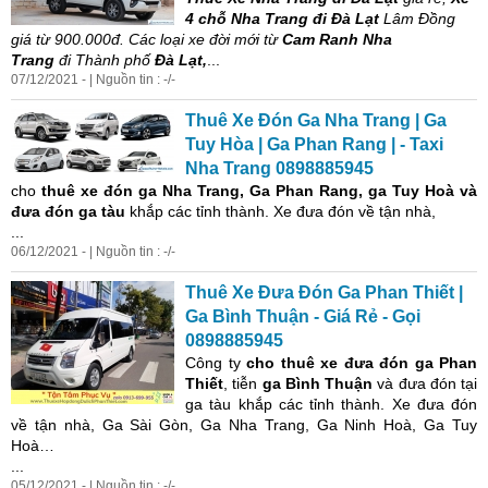
4 chỗ Nha Trang đi Đà Lạt
Lâm Đồng
giá từ 900.000đ. Các loại xe đời mới từ
Cam Ranh Nha
Trang
đi Thành phố
Đà Lạt,
...
07/12/2021 - | Nguồn tin : -/-
Thuê Xe Đón Ga Nha Trang | Ga
Tuy Hòa | Ga Phan Rang | - Taxi
Nha Trang 0898885945
cho
thuê xe đón ga Nha Trang, Ga Phan Rang, ga Tuy Hoà và
đưa đón ga tàu
khắp các tỉnh thành. Xe đưa đón về tận nhà,
...
06/12/2021 - | Nguồn tin : -/-
Thuê Xe Đưa Đón Ga Phan Thiết |
Ga Bình Thuận - Giá Rẻ - Gọi
0898885945
Công ty
cho thuê xe đưa đón
ga Phan
Thiết
, tiễn
ga Bình Thuận
và đưa đón tại
ga tàu khắp các tỉnh thành. Xe đưa đón
về tận nhà, Ga Sài Gòn, Ga Nha Trang, Ga Ninh Hoà, Ga Tuy
Hoà…
...
05/12/2021 - | Nguồn tin : -/-