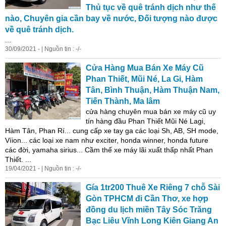
Thủ tục về quê tránh dịch như thế
nào, Chuyên gia cần bay về nước, Đối tượng nào được
về quê tránh dịch.
...
30/09/2021 - | Nguồn tin : -/-
Cửa Hàng Mua Bán Xe Máy Cũ
Phan Thiết, Mũi Né, La Gi, Hàm
Tân, Bình Thuận, Hàm Thuận Nam,
Tiến Thành, Ma lâm
cửa hàng chuyên mua bán xe máy cũ uy
tín hàng đầu Phan Thiết Mũi Né Lagi,
Hàm Tân, Phan Rí... cung cấp xe tay ga các loại Sh, AB, SH mode,
Víion... các loại xe nam như exciter, honda winner, honda future
các đời, yamaha sirius... Cầm thế xe máy lãi xuất thấp nhất Phan
Thiết. ...
19/04/2021 - | Nguồn tin : -/-
Gía 1tr200 Thuê Xe Riêng 7 chỗ Sài
Gòn TPHCM đi Cần Thơ, xe hợp
đồng du lịch miền Tây Sóc Trăng
Bạc Liêu Vĩnh Long Kiên Giang An