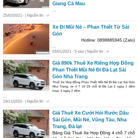
Giang Cà Mau
...
25/02/2021 - | Nguồn tin : -/-
Xe Đi Mũi Né – Phan Thiết Từ Sài
Gòn
Hotline: 0898885945 (Zalo)
...
05/01/2021 - 5-sao | Nguồn tin : -/-
Giá 890k Thuê Xe Riêng Hợp Đồng
Phan Thiết Mũi Né Đi Đà Lạt Sài
Gòn Nha Trang
Thuê Xe Hợp Đồng Phan Thiết Mũi Né Đi Đà Lạt Sài Gòn
Nha Trang, xe 4 7 16 29 chỗ đi Đà Lạt 2 ngày 1 đêm
hoạc 3 ngày 2 đêm
...
19/12/2020 - | Nguồn tin : -/-
Giá Thuê Xe Cưới Hỏi Rước Dâu
Sài Gòn, Mũi Né, Vũng Tàu, Nha
Trang, Đà lạt
Bảng Giá Thuê Xe Hợp Đồng 4 chỗ 7 chỗ