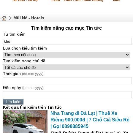
Sài Gòn - Hà Nội
15000
|
Phan Thiết - Bình Dương
1400
Mũi Né - Hotels
Tìm kiếm nâng cao mục Tin tức
Từ tìm kiếm
Lựa chọn kiểu tìm kiếm
Tìm kiếm trong chủ đề
Thời gian
(dd.mm.yyyy)
Đến ngày
(dd.mm.yyyy)
Kết quả tìm kiếm trên Tin tức
Nha Trang đi Đà Lạt | Thuê Xe
Riêng 900.000đ | 7 Chỗ Giá Siêu Rẻ
| Gọi 0898885945
Thuê Xe Nha Trang đi Đà Lạt
giá rẻ,
Xe