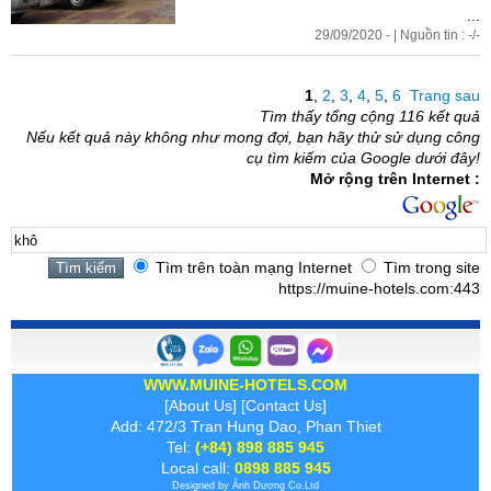
...
29/09/2020 - | Nguồn tin : -/-
1
,
2
,
3
,
4
,
5
,
6
Trang sau
Tìm thấy tổng cộng 116 kết quả
Nếu kết quả này không như mong đợi, bạn hãy thử sử dụng công
cụ tìm kiếm của Google dưới đây!
Mở rộng trên Internet :
Tìm trên toàn mạng Internet
Tìm trong site
https://muine-hotels.com:443
WWW.MUINE-HOTELS.COM
[
About Us
] [
Contact Us
]
Add: 472/3 Tran Hung Dao, Phan Thiet
Tel:
(+84) 898 885 945
Local call:
0898 885 945
Designed by
Ánh Dương
Co.Ltd