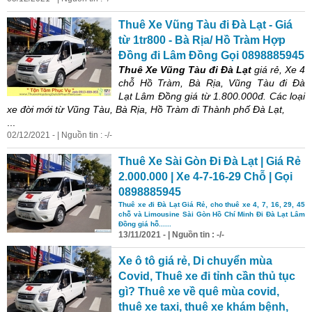
Thuê Xe Vũng Tàu đi Đà Lạt - Giá
từ 1tr800 - Bà Rịa/ Hồ Tràm Hợp
Đồng đi Lâm Đồng Gọi 0898885945
Thuê Xe Vũng Tàu đi Đà Lạt
giá rẻ, Xe 4
chỗ Hồ Tràm, Bà Rịa, Vũng Tàu đi Đà
Lạt Lâm Đồng giá từ 1.800.000đ. Các loại
xe đời mới từ Vũng Tàu, Bà Rịa, Hồ Tràm đi Thành phố Đà Lạt,
...
02/12/2021 - | Nguồn tin : -/-
Thuê Xe Sài Gòn Đi Đà Lạt | Giá Rẻ
2.000.000 | Xe 4-7-16-29 Chỗ | Gọi
0898885945
Thuê xe đi Đà Lạt Giá Rẻ, cho thuê xe 4, 7, 16, 29, 45
chỗ và Limousine Sài Gòn Hồ Chí Minh Đi Đà Lạt Lâm
Đồng giá hỗ......
13/11/2021 - | Nguồn tin : -/-
Xe ô tô giá rẻ, Di chuyển mùa
Covid, Thuê xe đi tỉnh cần thủ tục
gì? Thuê xe về quê mùa covid,
thuê xe taxi, thuê xe khám bệnh,