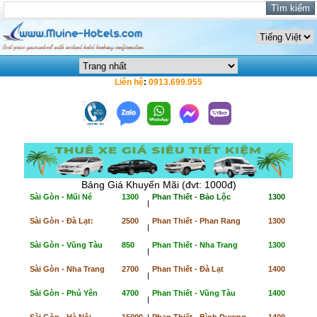
Liên hệ
:
0913.699.955
Bảng Giá Khuyến Mãi (đvt: 1000đ)
Sài Gòn - Mũi Né
1300
Phan Thiết - Bảo Lộc
1300
|
Sài Gòn - Đà Lạt:
2500
Phan Thiết - Phan Rang
1300
|
Sài Gòn - Vũng Tàu
850
Phan Thiết - Nha Trang
1300
|
Sài Gòn - Nha Trang
2700
Phan Thiết - Đà Lạt
1400
|
Sài Gòn - Phú Yên
4700
Phan Thiết - Vũng Tàu
1400
|