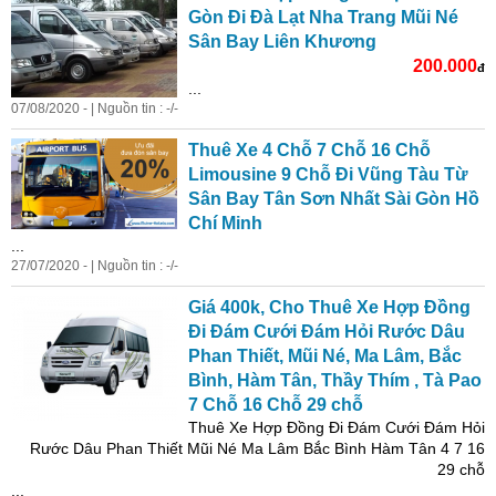
Gòn Đi Đà Lạt Nha Trang Mũi Né
Sân Bay Liên Khương
200.000
đ
...
07/08/2020 - | Nguồn tin : -/-
Thuê Xe 4 Chỗ 7 Chỗ 16 Chỗ
Limousine 9 Chỗ Đi Vũng Tàu Từ
Sân Bay Tân Sơn Nhất Sài Gòn Hồ
Chí Minh
...
27/07/2020 - | Nguồn tin : -/-
Giá 400k, Cho Thuê Xe Hợp Đồng
Đi Đám Cưới Đám Hỏi Rước Dâu
Phan Thiết, Mũi Né, Ma Lâm, Bắc
Bình, Hàm Tân, Thầy Thím , Tà Pao
7 Chỗ 16 Chỗ 29 chỗ
Thuê Xe Hợp Đồng Đi Đám Cưới Đám Hỏi
Rước Dâu Phan Thiết Mũi Né Ma Lâm Bắc Bình Hàm Tân 4 7 16
29 chỗ
...