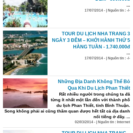
...
17/07/2014 - | Nguồn tin : -/-
TOUR DU LỊCH NHA TRANG 3
NGÀY 3 ĐÊM – KHỞI HÀNH THỨ 5
HÀNG TUẦN - 1.740.000đ
...
17/07/2014 - | Nguồn tin : -/-
Những Địa Danh Không Thể Bỏ
Qua Khi Du Lịch Phan Thiết
Rất nhiều người trong chúng ta đã
từng ít nhất một lần đến với thành phố
du lịch Phan Thiết, tỉnh Bình Thuận.
Son
g không phải ai cũng thăm quan được hết tất cả địa danh
nổi tiếng ở đây. ...
02/03/2014 - | Nguồn tin : Internet