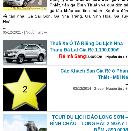
Thiết
, tiễn
ga Bình Thuận
và đưa đón tại
ga tàu khắp các tỉnh thành. Xe đưa đón
về tận nhà, Ga Sài Gòn, Ga Nha Trang, Ga Ninh Hoà, Ga Tuy
Hoà…
...
05/12/2021 - | Nguồn tin : -/-
Thuê Xe Ô Tô Riêng Du Lịch Nha
Trang Đà Lạt Giá Rẻ 1.100.000đ
Rẻ mà Sang
15/08/2020 - | Nguồn tin : -/-
Các Khách Sạn Giá Rẻ ở Phan
Thiết - Mũi Né
...
02/12/2014 - 2-sao | Nguồn tin : -/-
TOUR DU LỊCH ĐẢO
LONG
SƠN –
BÌNH CHÂU –
LONG
HẢI, 2 NGÀY 1
ĐÊM - 890.000đ