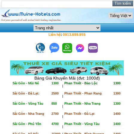
Liên hệ
:
0913.699.955
Bảng Giá Khuyến Mãi (đvt: 1000đ)
Sài Gòn - Mũi Né
1300
Phan Thiết - Bảo Lộc
1300
|
Sài Gòn - Đà Lạt:
2500
Phan Thiết - Phan Rang
1300
|
Sài Gòn - Vũng Tàu
850
Phan Thiết - Nha Trang
1300
|
Sài Gòn - Nha Trang
2700
Phan Thiết - Đà Lạt
1400
|
Sài Gòn - Phú Yên
4700
Phan Thiết - Vũng Tàu
1400
|