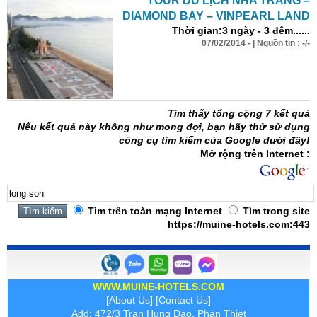
TOUR DU LỊCH NHA TRANG –
DIAMOND BAY – VINPEARL LAND
Thời gian:3 ngày - 3 đêm......
07/02/2014 - | Nguồn tin : -/-
Tìm thấy tổng cộng 7 kết quả
Nếu kết quả này không như mong đợi, bạn hãy thử sử dụng
công cụ tìm kiếm của Google dưới đây!
Mở rộng trên Internet :
Tìm trên toàn mạng Internet
Tìm trong site
https://muine-hotels.com:443
WWW.MUINE-HOTELS.COM
[
About Us
] [
Contact Us
]
Add: 472/3 Tran Hung Dao, Phan Thiet