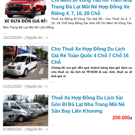
Chí Minh Đi Vũng Tàu Hồ Tràm Nha
Trang Đà Lạt Mũi Né Hợp Đồng Xe
Riêng 4, 7, 16, 29 Chỗ
Thuê Xe Riêng Đi Vũng Tàu Giá Rẻ - Cho Thuê Xe 4, 7,
16, 29 Chỗ Hợp Đồng Sài Gòn Hồ Chí Minh Đi Vũng Tàu
Nha Trang Đà Lạt Mũi Né Lâm Đồng
...
10/12/2020 - | Nguồn tin : -/-
Cho Thuê Xe Hợp Đồng Du Lịch
Giá Rẻ Toàn Quốc 4 Chỗ 7 Chỗ 16
Chỗ
Chúng tôi xin gửi đến quý khách bảng báo giá dịch vụ
cho thuê xe du lịch từ TP.HCM đi các tỉnh, thuê xe đi
tỉnh giá rẻ
...
21/11/2020 - | Nguồn tin : -/-
Thuê Xe Hợp Đồng Du Lịch Sài
Gòn Đi Đà Lạt Nha Trang Mũi Né
Sân Bay Liên Khương
200.000
đ
...
07/08/2020 - | Nguồn tin : -/-