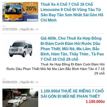
Thuê Xe 4 Chỗ 7 Chỗ 16 Chỗ
Limousine 9 Chỗ Đi Vũng Tàu Từ
Sân Bay Tân Sơn Nhất Sài Gòn Hồ
Chí Minh
...
27/07/2020 - | Nguồn tin : -/-
Giá 400k, Cho Thuê Xe Hợp Đồng
Đi Đám Cưới Đám Hỏi Rước Dâu
Phan
Thiết, Mũi Né, Ma Lâm, Bắc
Bình, Hàm Tân, Thầy Thím , Tà Pao
7 Chỗ 16 Chỗ 29 chỗ
Thuê Xe Hợp Đồng Đi Đám Cưới Đám Hỏi
Rước Dâu
Phan
Thiết Mũi Né Ma Lâm Bắc Bình Hàm Tân 4 7 16
29 chỗ
...
05/06/2020 - | Nguồn tin : -/-
1.100.000đ THUÊ XE RIÊNG 7 CHỖ
SÀI GÒN ĐI MŨI NÉ
PHAN
THIẾT
1.100.000
đ
...