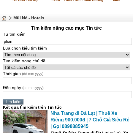
Sài Gòn - Hà Nội
15000
|
Phan Thiết - Bình Dương
1400
Mũi Né - Hotels
Tìm kiếm nâng cao mục Tin tức
Từ tìm kiếm
Lựa chọn kiểu tìm kiếm
Tìm kiếm trong chủ đề
Thời gian
(dd.mm.yyyy)
Đến ngày
(dd.mm.yyyy)
Kết quả tìm kiếm trên Tin tức
Nha Trang đi Đà Lạt | Thuê Xe
Riêng 900.000đ | 7 Chỗ Giá Siêu Rẻ
| Gọi 0898885945
Thuê Xe Nha Trang đi Đà Lạt
giá rẻ,
Xe