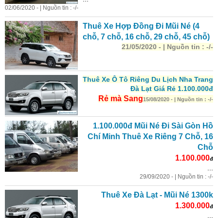
02/06/2020 - | Nguồn tin : -/-
Thuê Xe Hợp Đồng Đi Mũi Né (4
chỗ, 7 chỗ, 16 chỗ, 29 chỗ, 45 chỗ)
21/05/2020 - | Nguồn tin : -/-
Thuê Xe Ô Tô Riêng Du Lịch Nha Trang
Đà Lạt Giá Rẻ 1.100.000đ
Rẻ mà Sang
15/08/2020 - | Nguồn tin : -/-
1.100.000đ Mũi Né Đi Sài Gòn Hồ
Chí Minh Thuê Xe Riêng 7 Chỗ, 16
Chỗ
1.100.000
đ
...
29/09/2020 - | Nguồn tin : -/-
Thuê Xe Đà Lạt - Mũi Né 1300k
1.300.000
đ
...