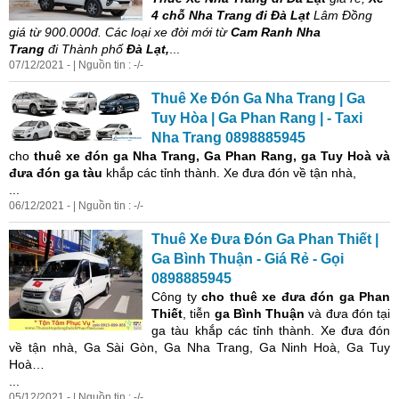
4 chỗ Nha Trang đi Đà Lạt
Lâm Đồng
giá từ 900.000đ. Các loại xe đời mới từ
Cam Ranh Nha
Trang
đi Thành phố
Đà Lạt,
...
07/12/2021 - | Nguồn tin : -/-
Thuê Xe Đón Ga Nha Trang | Ga
Tuy Hòa | Ga
Phan
Rang | - Taxi
Nha Trang 0898885945
cho
thuê xe đón ga Nha Trang, Ga
Phan
Rang, ga Tuy Hoà và
đưa đón ga tàu
khắp các tỉnh thành. Xe đưa đón về tận nhà,
...
06/12/2021 - | Nguồn tin : -/-
Thuê Xe Đưa Đón Ga
Phan
Thiết |
Ga Bình Thuận - Giá Rẻ - Gọi
0898885945
Công ty
cho thuê xe đưa đón
ga
Phan
Thiết
, tiễn
ga Bình Thuận
và đưa đón tại
ga tàu khắp các tỉnh thành. Xe đưa đón
về tận nhà, Ga Sài Gòn, Ga Nha Trang, Ga Ninh Hoà, Ga Tuy
Hoà…
...
05/12/2021 - | Nguồn tin : -/-