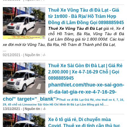
Thuê Xe Vũng Tàu đi Đà Lạt - Giá
từ 1tr800 - Bà Rịa/ Hồ Tràm Hợp
Đồng đi Lâm Đồng Gọi 0898885945
Thuê Xe Vũng Tàu đi Đà Lạt
giá rẻ, Xe 4
chỗ Hồ Tràm, Bà Rịa, Vũng Tàu đi Đà
Lạt Lâm Đồng giá từ 1.800.000đ. Các loại
xe đời mới từ Vũng Tàu, Bà Rịa, Hồ Tràm đi Thành phố Đà Lạt,
...
02/12/2021 - | Nguồn tin : -/-
Thuê Xe Sài Gòn Đi Đà Lạt | Giá Rẻ
2.000.000 | Xe 4-7-16-29 Chỗ | Gọi
0898885945
phanthiet.com/thue-xe-sai-gon-
di-da-lat-gia-re-xe-4-7-16-29-
cho/" target="_blank">
Thuê xe đi Đà Lạt Giá Rẻ, cho thuê xe 4, 7, 16,
29, 45 chỗ và Limousine Sài Gòn Hồ Chí Minh Đi Đà Lạt Lâm Đồng giá hỗ......
13/11/2021 - | Nguồn tin : -/-
Xe ô tô giá rẻ, Di chuyển mùa
Covid, Thuê xe đi tỉnh cần thủ tục