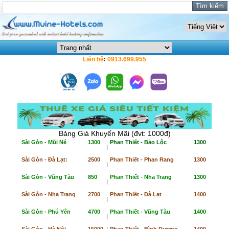
Liên hệ
:
0913.699.955
Bảng Giá Khuyến Mãi (đvt: 1000đ)
Sài Gòn - Mũi Né
1300
Phan Thiết - Bảo Lộc
1300
|
Sài Gòn - Đà Lạt:
2500
Phan Thiết - Phan Rang
1300
|
Sài Gòn - Vũng Tàu
850
Phan Thiết - Nha Trang
1300
|
Sài Gòn - Nha Trang
2700
Phan Thiết - Đà Lạt
1400
|
Sài Gòn - Phú Yên
4700
Phan Thiết - Vũng Tàu
1400
|