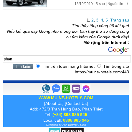
18/10/2019 - 5-sao | Nguồn tin : -/-
1
,
2
,
3
,
4
,
5
Trang sau
Tìm thấy tổng cộng 96 kết quả
Nếu kết quả này không như mong đợi, bạn hãy thử sử dụng công
cụ tìm kiếm của Google dưới đây!
Mở rộng trên Internet :
Tìm trên toàn mạng Internet
Tìm trong site
https://muine-hotels.com:443
WWW.MUINE-HOTELS.COM
[
About Us
] [
Contact Us
]
Add: 472/3 Tran Hung Dao, Phan Thiet
Tel:
(+84) 898 885 945
Local call:
0898 885 945
Designed by
Ánh Dương
Co.Ltd