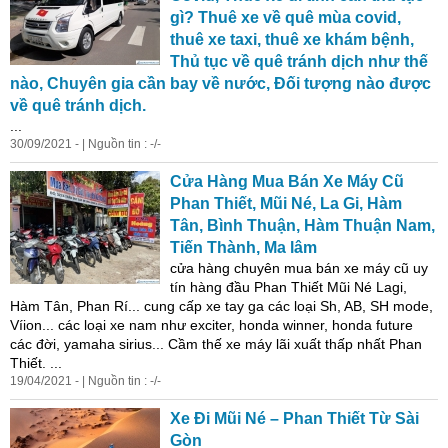
gì? Thuê xe về quê mùa covid,
thuê xe taxi, thuê xe khám bệnh,
Thủ tục về quê tránh dịch như thế
nào, Chuyên gia cần bay về nước, Đối tượng nào được
về quê tránh dịch.
...
30/09/2021 - | Nguồn tin : -/-
Cửa Hàng Mua Bán Xe Máy Cũ
Phan
Thiết, Mũi Né, La Gi, Hàm
Tân, Bình Thuận, Hàm Thuận Nam,
Tiến Thành, Ma lâm
cửa hàng chuyên mua bán xe máy cũ uy
tín hàng đầu
Phan
Thiết Mũi Né Lagi,
Hàm Tân,
Phan
Rí... cung cấp xe tay ga các loại Sh, AB, SH mode,
Víion... các loại xe nam như exciter, honda winner, honda future
các đời, yamaha sirius... Cầm thế xe máy lãi xuất thấp nhất
Phan
Thiết. ...
19/04/2021 - | Nguồn tin : -/-
Xe Đi Mũi Né –
Phan
Thiết Từ Sài
Gòn