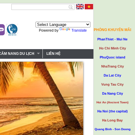
PHÒNG KHUYẾN MÃI
Powered by
Translate
PhanThiet - Mui Ne
Ho Chi Minh City
CẨM NANG DU LỊCH
LIÊN HỆ
PhuQuoc island
NhaTrang City
Da Lat City
Vung Tau City
Da Nang City
Hoi An (Ancient Town)
Ha Noi (the capital)
Ha Long Bay
Quang Binh - Son Doong