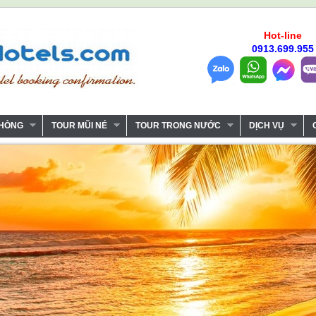
Hot-line
0913.699.955
PHÒNG
TOUR MŨI NÉ
TOUR TRONG NƯỚC
DỊCH VỤ