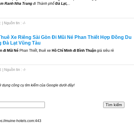
m Ranh Nha Trang
đi Thành phố
Đà Lạt,
...
| Nguồn tin : -/-
huê Xe Riêng Sài Gòn Đi Mũi Né Phan Thiết Hợp Đồng Du
g Đà Lạt Vũng Tàu
n đi Mũi Né
Phan Thiết, thuê xe
Hồ Chí Minh đi Bình Thuận
giá siêu rẻ
| Nguồn tin : -/-
 dụng công cụ tìm kiếm của Google dưới đây!
tps://muine-hotels.com:443