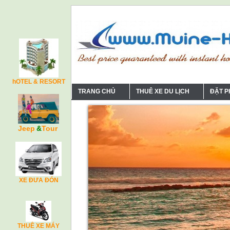
hOTEL & RESORT
TRANG CHỦ
THUÊ XE DU LỊCH
ĐẶT 
Jeep
&
Tour
XE ĐƯA ĐÓN
THUÊ XE MÁY