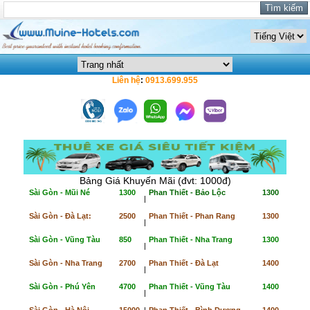
Liên hệ
:
0913.699.955
Bảng Giá Khuyến Mãi (đvt: 1000đ)
Sài Gòn - Mũi Né
1300
Phan Thiết - Bảo Lộc
1300
|
Sài Gòn - Đà Lạt:
2500
Phan Thiết - Phan Rang
1300
|
Sài Gòn - Vũng Tàu
850
Phan Thiết - Nha Trang
1300
|
Sài Gòn - Nha Trang
2700
Phan Thiết - Đà Lạt
1400
|
Sài Gòn - Phú Yên
4700
Phan Thiết - Vũng Tàu
1400
|