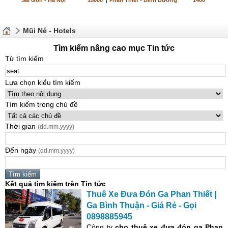
Sài Gòn - Hà Nội
15000
|
Phan Thiết - Bình Dương
1400
Mũi Né - Hotels
Tìm kiếm nâng cao mục Tin tức
Từ tìm kiếm
Lựa chọn kiểu tìm kiếm
Tìm kiếm trong chủ đề
Thời gian
(dd.mm.yyyy)
Đến ngày
(dd.mm.yyyy)
Kết quả tìm kiếm trên Tin tức
Thuê Xe Đưa Đón Ga Phan Thiết |
Ga Bình Thuận - Giá Rẻ - Gọi
0898885945
Công ty
cho thuê xe đưa đón
ga Phan