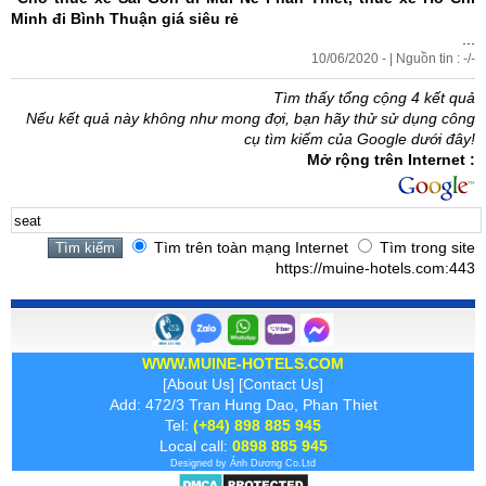
Minh đi Bình Thuận
giá siêu rẻ
...
10/06/2020 - | Nguồn tin : -/-
Tìm thấy tổng cộng 4 kết quả
Nếu kết quả này không như mong đợi, bạn hãy thử sử dụng công
cụ tìm kiếm của Google dưới đây!
Mở rộng trên Internet :
Tìm trên toàn mạng Internet
Tìm trong site
https://muine-hotels.com:443
WWW.MUINE-HOTELS.COM
[
About Us
] [
Contact Us
]
Add: 472/3 Tran Hung Dao, Phan Thiet
Tel:
(+84) 898 885 945
Local call:
0898 885 945
Designed by
Ánh Dương
Co.Ltd