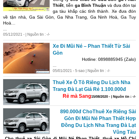
Thiết
, tiễn
ga Bình Thuận
và đưa đón tại
ga tàu khắp các tỉnh thành. Xe đưa đón
về tận nhà, Ga Sài Gòn, Ga Nha Trang, Ga Ninh Hoà, Ga Tuy
Hoà…
...
05/12/2021 - | Nguồn tin : -/-
Xe Đi Mũi Né – Phan Thiết Từ Sài
Gòn
Hotline: 0898885945 (Zalo)
...
05/01/2021 - 5-sao | Nguồn tin : -/-
Thuê Xe Ô Tô Riêng Du Lịch Nha
Trang Đà Lạt Giá Rẻ 1.100.000đ
Rẻ mà Sang
15/08/2020 - | Nguồn tin : -/-
890.000đ ChoThuê Xe Riêng Sài
Gòn Đi Mũi Né Phan Thiết Hợp
Đồng Du Lịch Nha Trang Đà Lạt
Vũng Tàu
Cho
thuê xe Sài Gòn đi Mũi Né
Phan Thiết, thuê xe
Hồ Chí