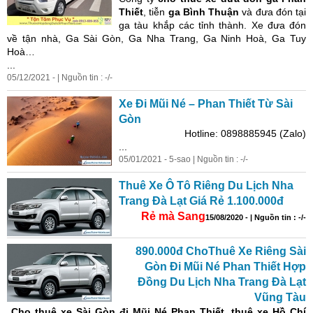
Thiết
, tiễn
ga Bình Thuận
và đưa đón tại
ga tàu khắp các tỉnh thành. Xe đưa đón
về tận nhà, Ga Sài Gòn, Ga Nha Trang, Ga Ninh Hoà, Ga Tuy
Hoà…
...
05/12/2021 - | Nguồn tin : -/-
Xe Đi Mũi Né – Phan Thiết Từ Sài
Gòn
Hotline: 0898885945 (Zalo)
...
05/01/2021 - 5-sao | Nguồn tin : -/-
Thuê Xe Ô Tô Riêng Du Lịch Nha
Trang Đà Lạt Giá Rẻ 1.100.000đ
Rẻ mà Sang
15/08/2020 - | Nguồn tin : -/-
890.000đ ChoThuê Xe Riêng Sài
Gòn Đi Mũi Né Phan Thiết Hợp
Đồng Du Lịch Nha Trang Đà Lạt
Vũng Tàu
Cho
thuê xe Sài Gòn đi Mũi Né
Phan Thiết, thuê xe
Hồ Chí