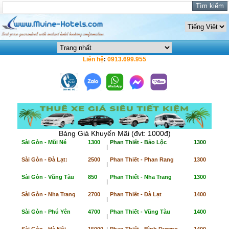
Liên hệ
:
0913.699.955
Bảng Giá Khuyến Mãi (đvt: 1000đ)
Sài Gòn - Mũi Né
1300
Phan Thiết - Bảo Lộc
1300
|
Sài Gòn - Đà Lạt:
2500
Phan Thiết - Phan Rang
1300
|
Sài Gòn - Vũng Tàu
850
Phan Thiết - Nha Trang
1300
|
Sài Gòn - Nha Trang
2700
Phan Thiết - Đà Lạt
1400
|
Sài Gòn - Phú Yên
4700
Phan Thiết - Vũng Tàu
1400
|