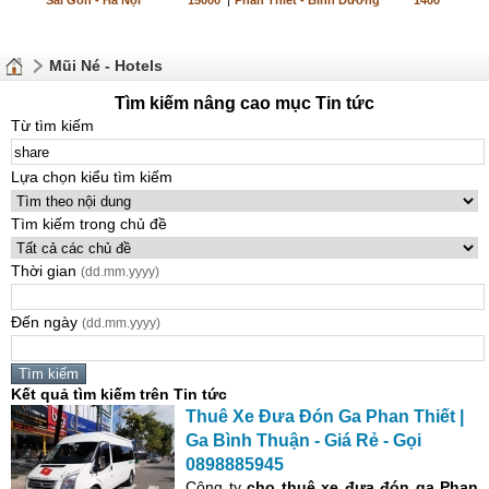
Sài Gòn - Hà Nội
15000
|
Phan Thiết - Bình Dương
1400
Mũi Né - Hotels
Tìm kiếm nâng cao mục Tin tức
Từ tìm kiếm
Lựa chọn kiểu tìm kiếm
Tìm kiếm trong chủ đề
Thời gian
(dd.mm.yyyy)
Đến ngày
(dd.mm.yyyy)
Kết quả tìm kiếm trên Tin tức
Thuê Xe Đưa Đón Ga Phan Thiết |
Ga Bình Thuận - Giá Rẻ - Gọi
0898885945
Công ty
cho thuê xe đưa đón
ga Phan