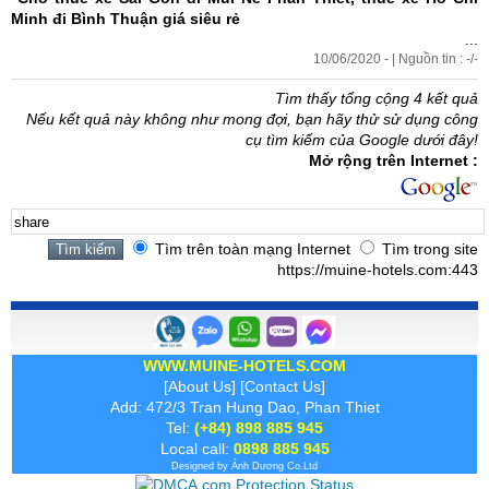
Minh đi Bình Thuận
giá siêu rẻ
...
10/06/2020 - | Nguồn tin : -/-
Tìm thấy tổng cộng 4 kết quả
Nếu kết quả này không như mong đợi, bạn hãy thử sử dụng công
cụ tìm kiếm của Google dưới đây!
Mở rộng trên Internet :
Tìm trên toàn mạng Internet
Tìm trong site
https://muine-hotels.com:443
WWW.MUINE-HOTELS.COM
[
About Us
] [
Contact Us
]
Add: 472/3 Tran Hung Dao, Phan Thiet
Tel:
(+84) 898 885 945
Local call:
0898 885 945
Designed by
Ánh Dương
Co.Ltd