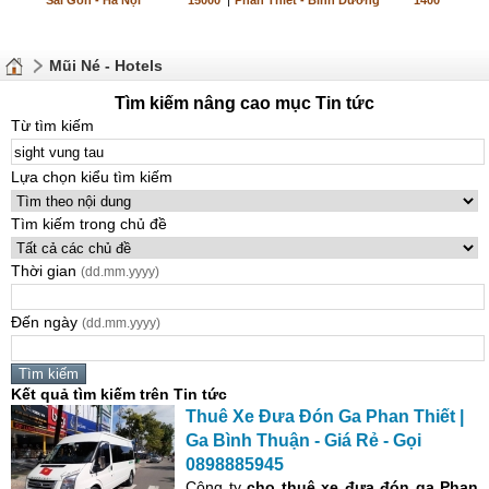
Sài Gòn - Hà Nội
15000
|
Phan Thiết - Bình Dương
1400
Mũi Né - Hotels
Tìm kiếm nâng cao mục Tin tức
Từ tìm kiếm
Lựa chọn kiểu tìm kiếm
Tìm kiếm trong chủ đề
Thời gian
(dd.mm.yyyy)
Đến ngày
(dd.mm.yyyy)
Kết quả tìm kiếm trên Tin tức
Thuê Xe Đưa Đón Ga Phan Thiết |
Ga Bình Thuận - Giá Rẻ - Gọi
0898885945
Công ty
cho thuê xe đưa đón
ga Phan