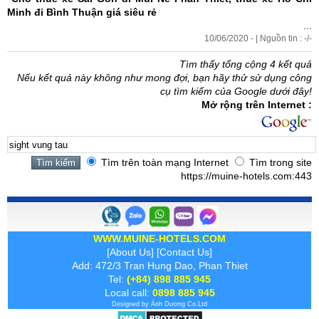
Minh đi Bình Thuận
giá siêu rẻ
...
10/06/2020 - | Nguồn tin : -/-
Tìm thấy tổng cộng 4 kết quả
Nếu kết quả này không như mong đợi, bạn hãy thử sử dụng công
cụ tìm kiếm của Google dưới đây!
Mở rộng trên Internet :
Tìm trên toàn mạng Internet
Tìm trong site
https://muine-hotels.com:443
WWW.MUINE-HOTELS.COM
[
About Us
] [
Contact Us
]
Add: 472/3 Tran Hung Dao, Phan Thiet
Tel:
(+84) 898 885 945
Local call:
0898 885 945
Designed by
Ánh Dương
Co.Ltd