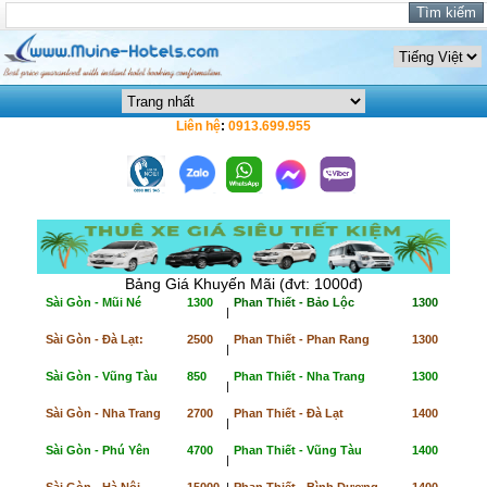
Liên hệ
:
0913.699.955
Bảng Giá Khuyến Mãi (đvt: 1000đ)
Sài Gòn - Mũi Né
1300
Phan Thiết - Bảo Lộc
1300
|
Sài Gòn - Đà Lạt:
2500
Phan Thiết - Phan Rang
1300
|
Sài Gòn - Vũng Tàu
850
Phan Thiết - Nha Trang
1300
|
Sài Gòn - Nha Trang
2700
Phan Thiết - Đà Lạt
1400
|
Sài Gòn - Phú Yên
4700
Phan Thiết - Vũng Tàu
1400
|