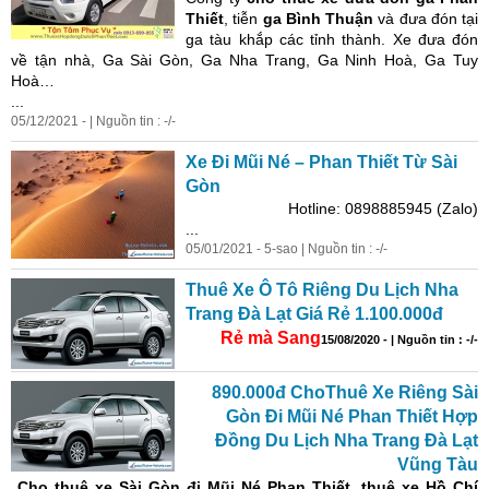
Thiết
, tiễn
ga Bình Thuận
và đưa đón tại
ga tàu khắp các tỉnh thành. Xe đưa đón
về tận nhà, Ga Sài Gòn, Ga Nha Trang, Ga Ninh Hoà, Ga Tuy
Hoà…
...
05/12/2021 - | Nguồn tin : -/-
Xe Đi Mũi Né – Phan Thiết Từ Sài
Gòn
Hotline: 0898885945 (Zalo)
...
05/01/2021 - 5-sao | Nguồn tin : -/-
Thuê Xe Ô Tô Riêng Du Lịch Nha
Trang Đà Lạt Giá Rẻ 1.100.000đ
Rẻ mà Sang
15/08/2020 - | Nguồn tin : -/-
890.000đ ChoThuê Xe Riêng Sài
Gòn Đi Mũi Né Phan Thiết Hợp
Đồng Du Lịch Nha Trang Đà Lạt
Vũng Tàu
Cho
thuê xe Sài Gòn đi Mũi Né
Phan Thiết, thuê xe
Hồ Chí