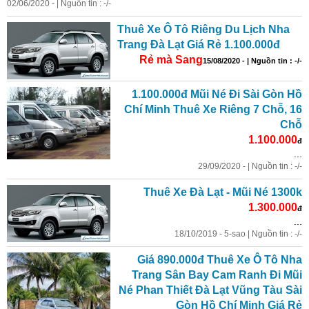
02/06/2020 - | Nguồn tin : -/-
Thuê Xe Ô Tô Riêng Du Lịch Nha
Trang Đà Lạt Giá Rẻ 1.100.000đ
Rẻ mà Sang
15/08/2020 - | Nguồn tin : -/-
1.100.000đ Mũi Né Đi Sài Gòn Hồ
Chí Minh Thuê Xe Riêng 7 Chỗ, 16
Chỗ
1.100.000
đ
...
29/09/2020 - | Nguồn tin : -/-
Thuê Xe Đà Lạt - Mũi Né 1300k
1.300.000
đ
...
18/10/2019 - 5-sao | Nguồn tin : -/-
Giá 890.000đ Thuê Xe Ô Tô Nha
Trang Sân Bay Cam Ranh Đi Mũi
Né Phan Thiết Đà Lạt Vũng Tàu Sài
Gòn Hồ Chí Minh Giá Rẻ