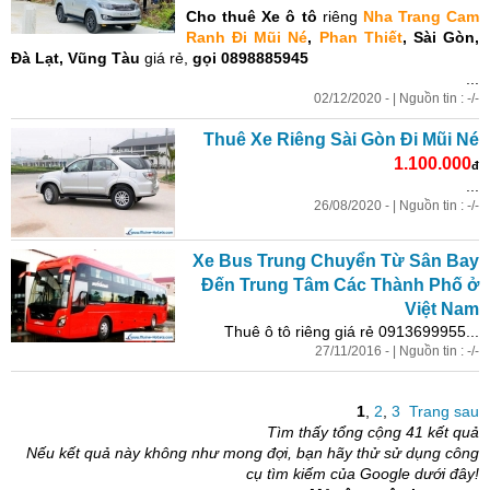
Cho thuê Xe ô tô
riêng
Nha Trang Cam
Ranh Đi Mũi Né
,
Phan Thiết
, Sài Gòn,
Đà Lạt, Vũng Tàu
giá rẻ,
gọi 0898885945
...
02/12/2020 - | Nguồn tin : -/-
Thuê Xe Riêng Sài Gòn Đi Mũi Né
1.100.000
đ
...
26/08/2020 - | Nguồn tin : -/-
Xe Bus Trung Chuyển Từ Sân Bay
Đến Trung Tâm Các Thành Phố ở
Việt Nam
Thuê ô tô riêng giá rẻ 0913699955...
27/11/2016 - | Nguồn tin : -/-
1
,
2
,
3
Trang sau
Tìm thấy tổng cộng 41 kết quả
Nếu kết quả này không như mong đợi, bạn hãy thử sử dụng công
cụ tìm kiếm của Google dưới đây!