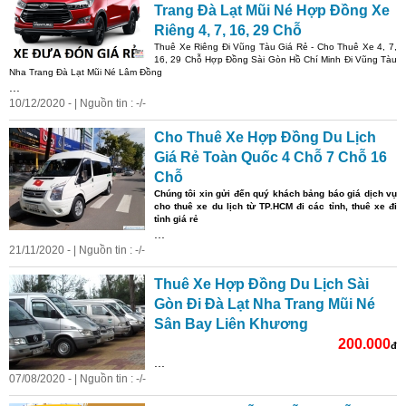
Trang Đà Lạt Mũi Né Hợp Đồng Xe
Riêng 4, 7, 16, 29 Chỗ
Thuê Xe Riêng Đi Vũng Tàu Giá Rẻ - Cho Thuê Xe 4, 7,
16, 29 Chỗ Hợp Đồng Sài Gòn Hồ Chí Minh Đi Vũng Tàu
Nha Trang Đà Lạt Mũi Né Lâm Đồng
...
10/12/2020 - | Nguồn tin : -/-
Cho Thuê Xe Hợp Đồng Du Lịch
Giá Rẻ Toàn Quốc 4 Chỗ 7 Chỗ 16
Chỗ
Chúng tôi xin gửi đến quý khách bảng báo giá dịch vụ
cho thuê xe du lịch từ TP.HCM đi các tỉnh, thuê xe đi
tỉnh giá rẻ
...
21/11/2020 - | Nguồn tin : -/-
Thuê Xe Hợp Đồng Du Lịch Sài
Gòn Đi Đà Lạt Nha Trang Mũi Né
Sân Bay Liên Khương
200.000
đ
...
07/08/2020 - | Nguồn tin : -/-