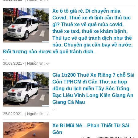
Xe ô tô giá rẻ, Di chuyển mùa
Covid, Thuê xe đi tỉnh cần thủ tục
gì? Thuê xe về quê mùa covid,
thuê xe
taxi
, thuê xe khám bệnh,
Thủ tục về quê tránh dịch như thế
nào, Chuyên gia cần bay về nước,
Đối tượng nào được về quê tránh dịch.
...
30/09/2021 - | Nguồn tin : -/-
Gía 1tr200 Thuê Xe Riêng 7 chỗ Sài
Gòn TPHCM đi Cần Thơ, xe hợp
đồng du lịch miền Tây Sóc Trăng
Bạc Liêu Vĩnh Long Kiên Giang An
Giang Cà Mau
...
25/02/2021 - | Nguồn tin : -/-
Xe Đi Mũi Né – Phan Thiết Từ Sài
Gòn