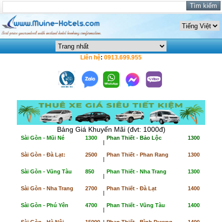
Liên hệ
:
0913.699.955
Bảng Giá Khuyến Mãi (đvt: 1000đ)
Sài Gòn - Mũi Né
1300
Phan Thiết - Bảo Lộc
1300
|
Sài Gòn - Đà Lạt:
2500
Phan Thiết - Phan Rang
1300
|
Sài Gòn - Vũng Tàu
850
Phan Thiết - Nha Trang
1300
|
Sài Gòn - Nha Trang
2700
Phan Thiết - Đà Lạt
1400
|
Sài Gòn - Phú Yên
4700
Phan Thiết - Vũng Tàu
1400
|