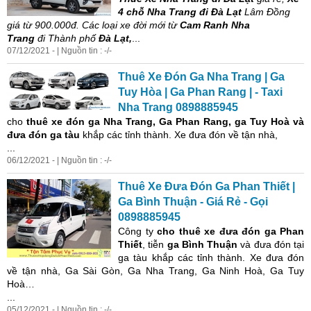
4 chỗ Nha Trang đi Đà Lạt
Lâm Đồng
giá từ 900.000đ. Các loại xe đời mới từ
Cam Ranh Nha
Trang
đi Thành phố
Đà Lạt,
...
07/12/2021 - | Nguồn tin : -/-
Thuê Xe Đón Ga Nha Trang | Ga
Tuy Hòa | Ga Phan Rang | -
Taxi
Nha Trang 0898885945
cho
thuê xe đón ga Nha Trang, Ga Phan Rang, ga Tuy Hoà và
đưa đón ga tàu
khắp các tỉnh thành. Xe đưa đón về tận nhà,
...
06/12/2021 - | Nguồn tin : -/-
Thuê Xe Đưa Đón Ga Phan Thiết |
Ga Bình Thuận - Giá Rẻ - Gọi
0898885945
Công ty
cho thuê xe đưa đón
ga Phan
Thiết
, tiễn
ga Bình Thuận
và đưa đón tại
ga tàu khắp các tỉnh thành. Xe đưa đón
về tận nhà, Ga Sài Gòn, Ga Nha Trang, Ga Ninh Hoà, Ga Tuy
Hoà…
...
05/12/2021 - | Nguồn tin : -/-