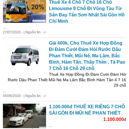
Thuê Xe 4 Chỗ 7 Chỗ 16 Chỗ
Limousine 9 Chỗ Đi Vũng Tàu Từ
Sân Bay Tân Sơn Nhất Sài Gòn Hồ
Chí Minh
...
27/07/2020 - | Nguồn tin : -/-
Giá 400k, Cho Thuê Xe Hợp Đồng
Đi Đám Cưới Đám Hỏi Rước Dâu
Phan Thiết, Mũi Né, Ma Lâm, Bắc
Bình, Hàm Tân, Thầy Thím , Tà Pao
7 Chỗ 16 Chỗ 29 chỗ
Thuê Xe Hợp Đồng Đi Đám Cưới Đám Hỏi
Rước Dâu Phan Thiết Mũi Né Ma Lâm Bắc Bình Hàm Tân 4 7 16
29 chỗ
...
05/06/2020 - | Nguồn tin : -/-
1.100.000đ THUÊ XE RIÊNG 7 CHỖ
SÀI GÒN ĐI MŨI NÉ PHAN THIẾT
1.100.000
đ
...