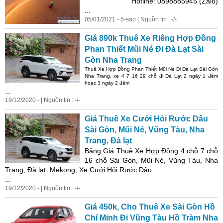
Hotline: 0898885945 (Zalo)
...
05/01/2021 - 5-sao | Nguồn tin : -/-
Giá 890k Thuê Xe Riêng Hợp Đồng
Phan Thiết Mũi Né Đi Đà Lạt Sài
Gòn Nha Trang
Thuê Xe Hợp Đồng Phan Thiết Mũi Né Đi Đà Lạt Sài Gòn
Nha Trang, xe 4 7 16 29 chỗ đi Đà Lạt 2 ngày 1 đêm
hoạc 3 ngày 2 đêm
...
19/12/2020 - | Nguồn tin : -/-
Giá Thuê Xe Cưới Hỏi Rước Dâu
Sài Gòn, Mũi Né, Vũng Tàu, Nha
Trang, Đà lạt
Bảng Giá Thuê Xe Hợp Đồng 4 chỗ 7 chỗ
16 chỗ Sài Gòn, Mũi Né, Vũng Tàu, Nha
Trang, Đà lạt, Mekong, Xe Cưới Hỏi Rước Dâu
...
19/12/2020 - | Nguồn tin : -/-
Giá 450k, Cho Thuê Xe Sài Gòn Hồ
Chí Minh Đi Vũng Tàu Hồ Tràm Nha