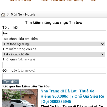
Sài Gòn - Hà Nội
15000
|
Phan Thiết - Bình Dương
1400
Mũi Né - Hotels
Tìm kiếm nâng cao mục Tin tức
Từ tìm kiếm
Lựa chọn kiểu tìm kiếm
Tìm kiếm trong chủ đề
Thời gian
(dd.mm.yyyy)
Đến ngày
(dd.mm.yyyy)
Kết quả tìm kiếm trên Tin tức
Nha Trang đi Đà Lạt | Thuê Xe
Riêng 900.000đ | 7 Chỗ Giá Siêu Rẻ
| Gọi 0898885945
Thuê Xe Nha Trang đi Đà Lạt
giá rẻ,
Xe