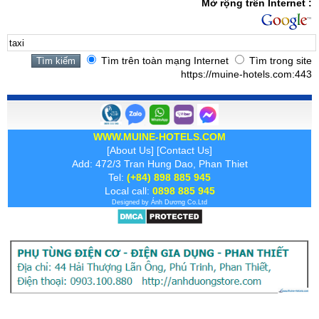
Mở rộng trên Internet :
Tìm trên toàn mạng Internet
Tìm trong site
https://muine-hotels.com:443
WWW.MUINE-HOTELS.COM
[
About Us
] [
Contact Us
]
Add: 472/3 Tran Hung Dao, Phan Thiet
Tel:
(+84) 898 885 945
Local call:
0898 885 945
Designed by
Ánh Dương
Co.Ltd