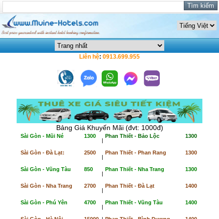
Liên hệ
:
0913.699.955
Bảng Giá Khuyến Mãi (đvt: 1000đ)
Sài Gòn - Mũi Né
1300
Phan Thiết - Bảo Lộc
1300
|
Sài Gòn - Đà Lạt:
2500
Phan Thiết - Phan Rang
1300
|
Sài Gòn - Vũng Tàu
850
Phan Thiết - Nha Trang
1300
|
Sài Gòn - Nha Trang
2700
Phan Thiết - Đà Lạt
1400
|
Sài Gòn - Phú Yên
4700
Phan Thiết - Vũng Tàu
1400
|