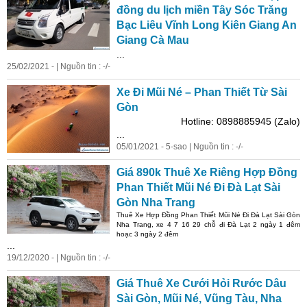
đồng du lịch miền Tây Sóc Trăng
Bạc Liêu Vĩnh Long Kiên Giang An
Giang Cà Mau
...
25/02/2021 - | Nguồn tin : -/-
Xe Đi Mũi Né – Phan Thiết Từ Sài
Gòn
Hotline: 0898885945 (Zalo)
...
05/01/2021 - 5-sao | Nguồn tin : -/-
Giá 890k Thuê Xe Riêng Hợp Đồng
Phan Thiết Mũi Né Đi Đà Lạt Sài
Gòn Nha Trang
Thuê Xe Hợp Đồng Phan Thiết Mũi Né Đi Đà Lạt Sài Gòn
Nha Trang, xe 4 7 16 29 chỗ đi Đà Lạt 2 ngày 1 đêm
hoạc 3 ngày 2 đêm
...
19/12/2020 - | Nguồn tin : -/-
Giá Thuê Xe Cưới Hỏi Rước Dâu
Sài Gòn, Mũi Né, Vũng Tàu, Nha