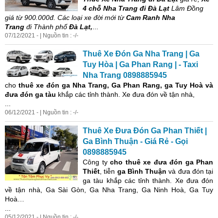
4 chỗ Nha Trang đi Đà Lạt
Lâm Đồng
giá từ 900.000đ. Các loại xe đời mới từ
Cam Ranh Nha
Trang
đi Thành phố
Đà Lạt,
...
07/12/2021 - | Nguồn tin : -/-
Thuê Xe Đón Ga Nha Trang | Ga
Tuy Hòa | Ga Phan Rang | - Taxi
Nha Trang 0898885945
cho
thuê xe đón ga Nha Trang, Ga Phan Rang, ga Tuy Hoà và
đưa đón ga tàu
khắp các tỉnh thành. Xe đưa đón về tận nhà,
...
06/12/2021 - | Nguồn tin : -/-
Thuê Xe Đưa Đón Ga Phan Thiết |
Ga Bình Thuận - Giá Rẻ - Gọi
0898885945
Công ty
cho thuê xe đưa đón
ga Phan
Thiết
, tiễn
ga Bình Thuận
và đưa đón tại
ga tàu khắp các tỉnh thành. Xe đưa đón
về tận nhà, Ga Sài Gòn, Ga Nha Trang, Ga Ninh Hoà, Ga Tuy
Hoà…
...
05/12/2021 - | Nguồn tin : -/-