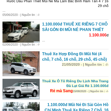
Rước Dâu Phan Thiết Mũi Né Ma Lâm Bắc Bình Hàm Tân 4 7 16
29 chỗ
...
05/06/2020 - | Nguồn tin : -/-
1.100.000đ THUÊ XE RIÊNG 7 CHỖ
SÀI GÒN ĐI MŨI NÉ PHAN THIẾT
1.100.000
đ
...
02/06/2020 - | Nguồn tin : -/-
Thuê Xe Hợp Đồng Đi Mũi Né (4
chỗ, 7 chỗ, 16 chỗ, 29 chỗ, 45 chỗ)
21/05/2020 - | Nguồn tin : -/-
Thuê Xe Ô Tô Riêng Du Lịch Nha Trang
Đà Lạt Giá Rẻ 1.100.000đ
Rẻ mà Sang
15/08/2020 - | Nguồn tin : -/-
1.100.000đ Mũi Né Đi Sài Gòn Hồ
Chí Minh Thuê Xe Riêng 7 Chỗ, 16