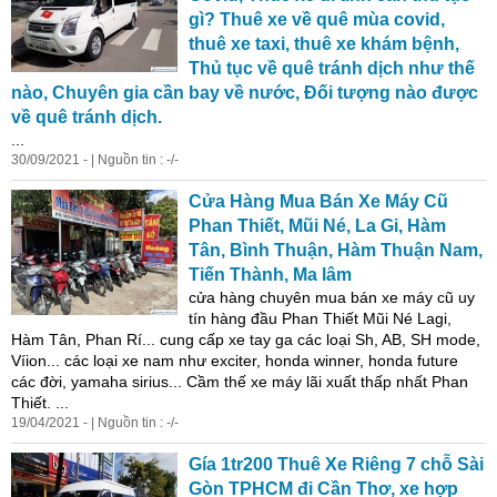
gì? Thuê xe về quê mùa covid,
thuê xe taxi, thuê xe khám bệnh,
Thủ tục về quê tránh dịch như thế
nào, Chuyên gia cần bay về nước, Đối tượng nào được
về quê tránh dịch.
...
30/09/2021 - | Nguồn tin : -/-
Cửa Hàng Mua Bán Xe Máy Cũ
Phan Thiết, Mũi Né, La Gi, Hàm
Tân, Bình Thuận, Hàm Thuận Nam,
Tiến Thành, Ma lâm
cửa hàng chuyên mua bán xe máy cũ uy
tín hàng đầu Phan Thiết Mũi Né Lagi,
Hàm Tân, Phan Rí... cung cấp xe tay ga các loại Sh, AB, SH mode,
Víion... các loại xe nam như exciter, honda winner, honda future
các đời, yamaha sirius... Cầm thế xe máy lãi xuất thấp nhất Phan
Thiết. ...
19/04/2021 - | Nguồn tin : -/-
Gía 1tr200 Thuê Xe Riêng 7 chỗ Sài
Gòn TPHCM đi Cần Thơ, xe hợp