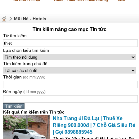
Sài Gòn - Hà Nội
15000
|
Phan Thiết - Bình Dương
1400
Mũi Né - Hotels
Tìm kiếm nâng cao mục Tin tức
Từ tìm kiếm
Lựa chọn kiểu tìm kiếm
Tìm kiếm trong chủ đề
Thời gian
(dd.mm.yyyy)
Đến ngày
(dd.mm.yyyy)
Kết quả tìm kiếm trên Tin tức
Nha Trang đi Đà Lạt | Thuê Xe
Riêng 900.000đ | 7 Chỗ Giá Siêu Rẻ
| Gọi 0898885945
Thuê Xe Nha Trang đi Đà Lạt
giá rẻ,
Xe