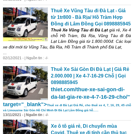
Thuê Xe Vũng Tàu đi Đà Lạt - Giá
từ 1tr800 - Bà Rịa/ Hồ Tràm Hợp
Đồng đi Lâm Đồng Gọi 0898885945
Thuê Xe Vũng Tàu đi Đà Lạt
giá rẻ, Xe 4
chỗ Hồ Tràm, Bà Rịa, Vũng Tàu đi Đà
Lạt Lâm Đồng giá từ 1.800.000đ. Các loại
xe đời mới từ Vũng Tàu, Bà Rịa, Hồ Tràm đi Thành phố Đà Lạt,
...
02/12/2021 - | Nguồn tin : -/-
Thuê Xe Sài Gòn Đi Đà Lạt | Giá Rẻ
2.000.000 | Xe 4-7-16-29 Chỗ | Gọi
0898885945
thiet.com/thue-xe-sai-gon-di-
da-lat-gia-re-xe-4-7-16-29-cho/"
target="_blank">
Thuê xe đi Đà Lạt Giá Rẻ, cho thuê xe 4, 7, 16, 29, 45 chỗ
và Limousine Sài Gòn Hồ Chí Minh Đi Đà Lạt Lâm Đồng giá hỗ......
13/11/2021 - | Nguồn tin : -/-
Xe ô tô giá rẻ, Di chuyển mùa
Covid, Thuê xe đi tỉnh cần thủ tục