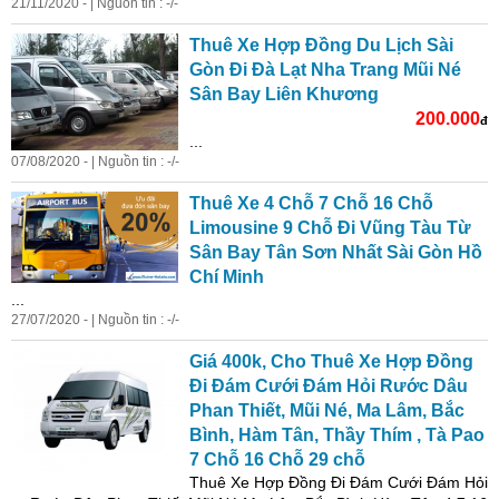
21/11/2020 - | Nguồn tin : -/-
Thuê Xe Hợp Đồng Du Lịch Sài
Gòn Đi Đà Lạt Nha Trang Mũi Né
Sân Bay Liên Khương
200.000
đ
...
07/08/2020 - | Nguồn tin : -/-
Thuê Xe 4 Chỗ 7 Chỗ 16 Chỗ
Limousine 9 Chỗ Đi Vũng Tàu Từ
Sân Bay Tân Sơn Nhất Sài Gòn Hồ
Chí Minh
...
27/07/2020 - | Nguồn tin : -/-
Giá 400k, Cho Thuê Xe Hợp Đồng
Đi Đám Cưới Đám Hỏi Rước Dâu
Phan Thiết, Mũi Né, Ma Lâm, Bắc
Bình, Hàm Tân, Thầy Thím , Tà Pao
7 Chỗ 16 Chỗ 29 chỗ
Thuê Xe Hợp Đồng Đi Đám Cưới Đám Hỏi