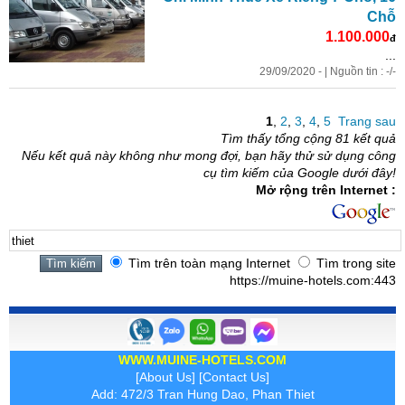
Chỗ
1.100.000
đ
...
29/09/2020 - | Nguồn tin : -/-
1
,
2
,
3
,
4
,
5
Trang sau
Tìm thấy tổng cộng 81 kết quả
Nếu kết quả này không như mong đợi, bạn hãy thử sử dụng công
cụ tìm kiếm của Google dưới đây!
Mở rộng trên Internet :
Tìm trên toàn mạng Internet
Tìm trong site
https://muine-hotels.com:443
WWW.MUINE-HOTELS.COM
[
About Us
] [
Contact Us
]
Add: 472/3 Tran Hung Dao, Phan Thiet