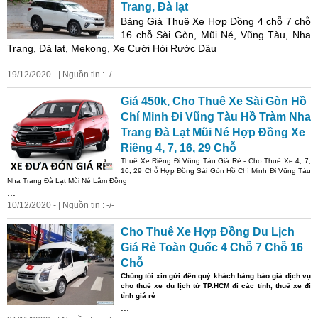
Trang, Đà lạt
Bảng Giá Thuê Xe Hợp Đồng 4 chỗ 7 chỗ
16 chỗ Sài Gòn, Mũi Né, Vũng Tàu, Nha
Trang, Đà lạt, Mekong, Xe Cưới Hỏi Rước Dâu
...
19/12/2020 - | Nguồn tin : -/-
Giá 450k, Cho Thuê Xe Sài Gòn Hồ
Chí Minh Đi Vũng Tàu Hồ Tràm Nha
Trang Đà Lạt Mũi Né Hợp Đồng Xe
Riêng 4, 7, 16, 29 Chỗ
Thuê Xe Riêng Đi Vũng Tàu Giá Rẻ - Cho Thuê Xe 4, 7,
16, 29 Chỗ Hợp Đồng Sài Gòn Hồ Chí Minh Đi Vũng Tàu
Nha Trang Đà Lạt Mũi Né Lâm Đồng
...
10/12/2020 - | Nguồn tin : -/-
Cho Thuê Xe Hợp Đồng Du Lịch
Giá Rẻ Toàn Quốc 4 Chỗ 7 Chỗ 16
Chỗ
Chúng tôi xin gửi đến quý khách bảng báo giá dịch vụ
cho thuê xe du lịch từ TP.HCM đi các tỉnh, thuê xe đi
tỉnh giá rẻ
...