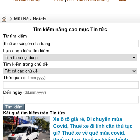
Sài Gòn - Hà Nội
15000
|
Phan Thiết - Bình Dương
1400
Mũi Né - Hotels
Tìm kiếm nâng cao mục Tin tức
Từ tìm kiếm
Lựa chọn kiểu tìm kiếm
Tìm kiếm trong chủ đề
Thời gian
(dd.mm.yyyy)
Đến ngày
(dd.mm.yyyy)
Kết quả tìm kiếm trên Tin tức
Xe
ô tô giá rẻ, Di chuyển mùa
Covid,
Thuê
xe
đi tỉnh cần thủ tục
gì?
Thuê
xe
về quê mùa covid,
thuê
xe
taxi,
thuê
xe
khám bệnh,