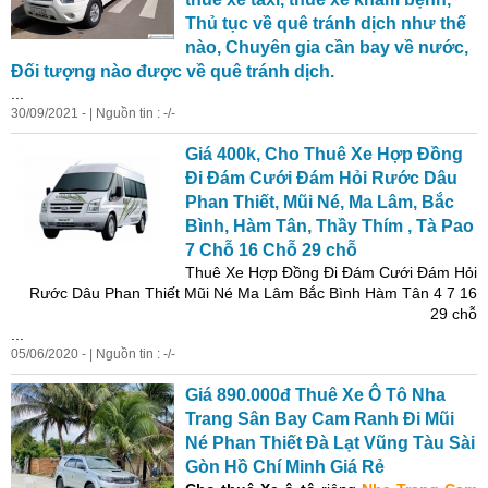
Thủ tục về quê tránh dịch như thế
nào, Chuyên gia cần bay về nước,
Đối tượng nào được về quê tránh dịch.
...
30/09/2021 - | Nguồn tin : -/-
Giá 400k, Cho
Thuê
Xe
Hợp Đồng
Đi Đám Cưới Đám Hỏi Rước Dâu
Phan Thiết, Mũi Né, Ma Lâm, Bắc
Bình, Hàm Tân, Thầy Thím , Tà Pao
7 Chỗ 16 Chỗ 29 chỗ
Thuê
Xe
Hợp Đồng Đi Đám Cưới Đám Hỏi
Rước Dâu Phan Thiết Mũi Né Ma Lâm Bắc Bình Hàm Tân 4 7 16
29 chỗ
...
05/06/2020 - | Nguồn tin : -/-
Giá 890.000đ
Thuê
Xe
Ô Tô
Nha
Trang
Sân Bay Cam Ranh Đi Mũi
Né Phan Thiết Đà Lạt Vũng Tàu Sài
Gòn
Hồ Chí Minh Giá Rẻ