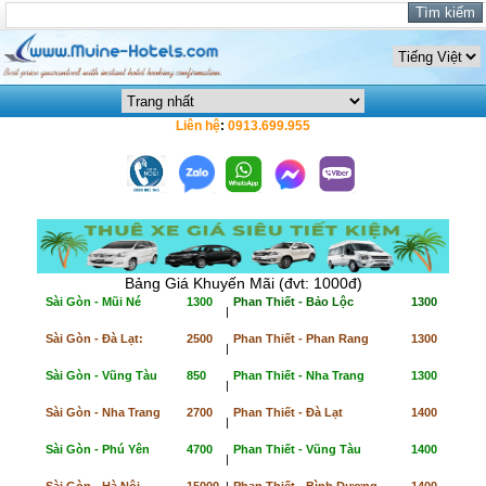
Liên hệ
:
0913.699.955
Bảng Giá Khuyến Mãi (đvt: 1000đ)
Sài Gòn - Mũi Né
1300
Phan Thiết - Bảo Lộc
1300
|
Sài Gòn - Đà Lạt:
2500
Phan Thiết - Phan Rang
1300
|
Sài Gòn - Vũng Tàu
850
Phan Thiết - Nha Trang
1300
|
Sài Gòn - Nha Trang
2700
Phan Thiết - Đà Lạt
1400
|
Sài Gòn - Phú Yên
4700
Phan Thiết - Vũng Tàu
1400
|