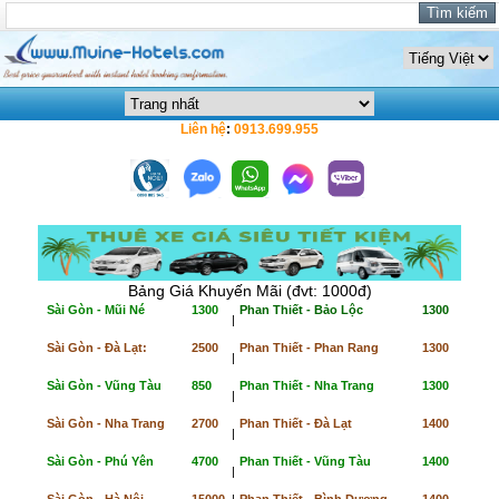
Liên hệ
:
0913.699.955
Bảng Giá Khuyến Mãi (đvt: 1000đ)
Sài Gòn - Mũi Né
1300
Phan Thiết - Bảo Lộc
1300
|
Sài Gòn - Đà Lạt:
2500
Phan Thiết - Phan Rang
1300
|
Sài Gòn - Vũng Tàu
850
Phan Thiết - Nha Trang
1300
|
Sài Gòn - Nha Trang
2700
Phan Thiết - Đà Lạt
1400
|
Sài Gòn - Phú Yên
4700
Phan Thiết - Vũng Tàu
1400
|