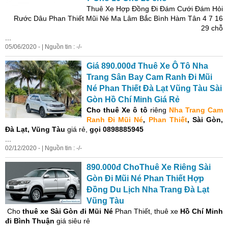
Thuê
Xe
Hợp Đồng Đi Đám Cưới Đám Hỏi
Rước Dâu Phan Thiết Mũi Né Ma Lâm Bắc Bình Hàm Tân 4 7 16
29 chỗ
...
05/06/2020 - | Nguồn tin : -/-
Giá 890.000đ Thuê
Xe
Ô Tô
Nha
Trang
Sân Bay Cam Ranh Đi Mũi
Né Phan Thiết Đà Lạt Vũng Tàu Sài
Gòn Hồ Chí Minh Giá Rẻ
Cho thuê
Xe
ô tô
riêng
Nha
Trang
Cam
Ranh Đi Mũi Né
,
Phan Thiết
, Sài Gòn,
Đà Lạt, Vũng Tàu
giá rẻ,
gọi 0898885945
...
02/12/2020 - | Nguồn tin : -/-
890.000đ ChoThuê
Xe
Riêng Sài
Gòn Đi Mũi Né Phan Thiết Hợp
Đồng Du Lịch
Nha
Trang
Đà Lạt
Vũng Tàu
Cho
thuê
xe
Sài Gòn đi Mũi Né
Phan Thiết, thuê
xe
Hồ Chí Minh
đi Bình Thuận
giá siêu rẻ