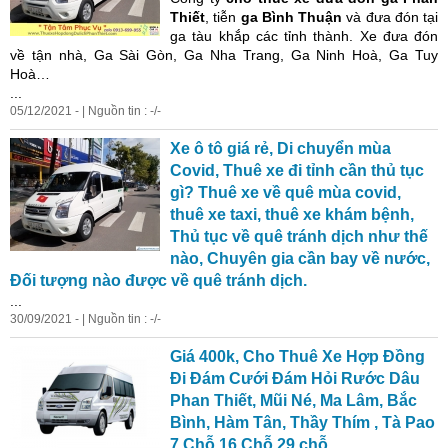
Thiết
, tiễn
ga Bình Thuận
và đưa đón tại
ga tàu khắp các tỉnh thành.
Xe
đưa đón
về tận nhà, Ga Sài Gòn, Ga
Nha
Trang
, Ga Ninh Hoà, Ga Tuy
Hoà…
...
05/12/2021 - | Nguồn tin : -/-
Xe
ô tô giá rẻ, Di chuyển mùa
Covid, Thuê
xe
đi tỉnh cần thủ tục
gì? Thuê
xe
về quê mùa covid,
thuê
xe
taxi, thuê
xe
khám bệnh,
Thủ tục về quê tránh dịch như thế
nào, Chuyên gia cần bay về nước,
Đối tượng nào được về quê tránh dịch.
...
30/09/2021 - | Nguồn tin : -/-
Giá 400k, Cho Thuê
Xe
Hợp Đồng
Đi Đám Cưới Đám Hỏi Rước Dâu
Phan Thiết, Mũi Né, Ma Lâm, Bắc
Bình, Hàm Tân, Thầy Thím , Tà Pao
7 Chỗ 16 Chỗ 29 chỗ