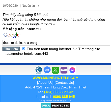
...
10/06/2020 - | Nguồn tin : -/-
Tìm thấy tổng cộng 5 kết quả
Nếu kết quả này không như mong đợi, bạn hãy thử sử dụng công
cụ tìm kiếm của Google dưới đây!
Mở rộng trên Internet :
Tìm trên toàn mạng Internet
Tìm trong site
https://muine-hotels.com:443
WWW.MUINE-HOTELS.COM
[
About Us
] [
Contact Us
]
Add: 472/3 Tran Hung Dao, Phan Thiet
Tel:
(+84) 898 885 945
Local call:
0898 885 945
Designed by
Ánh Dương
Co.Ltd