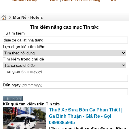
Sài Gòn - Hà Nội
15000
|
Phan Thiết - Bình Dương
1400
Mũi Né - Hotels
Tìm kiếm nâng cao mục Tin tức
Từ tìm kiếm
Lựa chọn kiểu tìm kiếm
Tìm kiếm trong chủ đề
Thời gian
(dd.mm.yyyy)
Đến ngày
(dd.mm.yyyy)
Kết quả tìm kiếm trên Tin tức
Thuê
Xe
Đưa Đón Ga Phan Thiết |
Ga Bình Thuận - Giá Rẻ - Gọi
0898885945
Công ty
cho thuê
xe
đưa đón
ga Phan