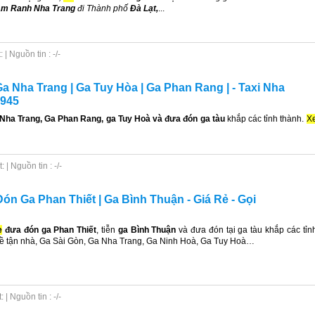
m Ranh Nha Trang
đi Thành phố
Đà Lạt,
...
| Nguồn tin : -/-
a Nha Trang | Ga Tuy Hòa | Ga Phan Rang | - Taxi Nha
5945
Nha Trang, Ga Phan Rang, ga Tuy Hoà và đưa đón ga tàu
khắp các tỉnh thành.
X
| Nguồn tin : -/-
n Ga Phan Thiết | Ga Bình Thuận - Giá Rẻ - Gọi
e
đưa đón
ga Phan Thiết
, tiễn
ga Bình Thuận
và đưa đón tại ga tàu khắp các tỉn
ề tận nhà, Ga Sài Gòn, Ga Nha Trang, Ga Ninh Hoà, Ga Tuy Hoà…
| Nguồn tin : -/-