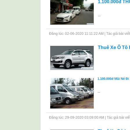
1.100.000đ T
...
Đăng lúc: 02-06-2020 11:11:22 AM | Tác giả bài viết: 
Thuê Xe Ô Tô 
1.100.000đ Mũi Né Đi
...
Đăng lúc: 29-09-2020 03:09:00 AM | Tác giả bài viết: 