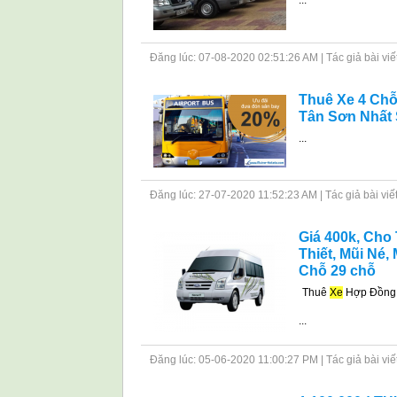
...
Đăng lúc: 07-08-2020 02:51:26 AM | Tác giả bài viết: 
Thuê Xe 4 Chỗ
Tân Sơn Nhất 
...
Đăng lúc: 27-07-2020 11:52:23 AM | Tác giả bài viết: 
Giá 400k, Ch
Thiết, Mũi Né,
Chỗ 29 chỗ
Thuê
Xe
Hợp Đồng 
...
Đăng lúc: 05-06-2020 11:00:27 PM | Tác giả bài viết: 