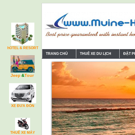
hOTEL & RESORT
TRANG CHỦ
THUÊ XE DU LỊCH
ĐẶT 
Jeep
&
Tour
XE ĐƯA ĐÓN
THUÊ XE MÁY