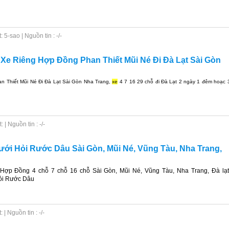
5-sao | Nguồn tin : -/-
 Xe Riêng Hợp Đồng Phan Thiết Mũi Né Đi Đà Lạt Sài Gòn
 Thiết Mũi Né Đi Đà Lạt Sài Gòn Nha Trang,
xe
4 7 16 29 chỗ đi Đà Lạt 2 ngày 1 đêm hoạc 
| Nguồn tin : -/-
ưới Hỏi Rước Dâu Sài Gòn, Mũi Né, Vũng Tàu, Nha Trang,
Hợp Đồng 4 chỗ 7 chỗ 16 chỗ Sài Gòn, Mũi Né, Vũng Tàu, Nha Trang, Đà lạt
ỏi Rước Dâu
| Nguồn tin : -/-