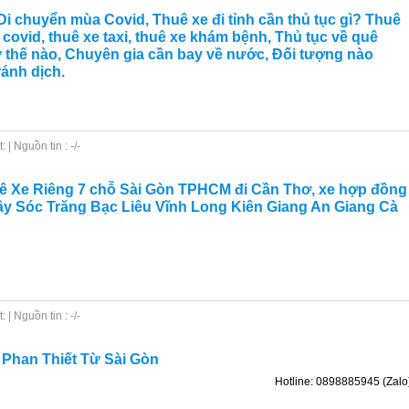
, Di chuyển mùa Covid, Thuê xe đi tỉnh cần thủ tục gì? Thuê
covid, thuê xe taxi, thuê xe khám bệnh, Thủ tục về quê
ư thế nào, Chuyên gia cần bay về nước, Đối tượng nào
ánh dịch.
| Nguồn tin : -/-
uê Xe Riêng 7 chỗ Sài Gòn TPHCM đi Cần Thơ, xe hợp đồng
Tây Sóc Trăng Bạc Liêu Vĩnh Long Kiên Giang An Giang Cà
| Nguồn tin : -/-
 Phan Thiết Từ Sài Gòn
Hotline: 0898885945 (Zalo