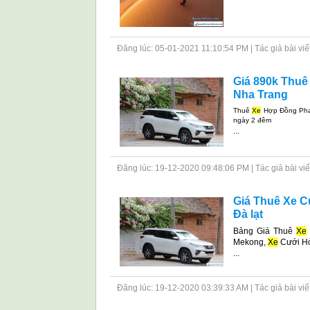
Đăng lúc: 05-01-2021 11:10:54 PM | Tác giả bài viết: 
Giá 890k Thuê
Nha Trang
Thuê
Xe
Hợp Đồng Phan
ngày 2 đêm
...
Đăng lúc: 19-12-2020 09:48:06 PM | Tác giả bài viết: 
Giá Thuê Xe C
Đà lạt
Bảng Giá Thuê
Xe
Mekong,
Xe
Cưới H
...
Đăng lúc: 19-12-2020 03:39:33 AM | Tác giả bài viết: 