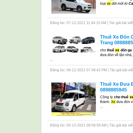
loại
xe
đời mới từ
Ca
Đăng lúc: 07-12-2021 11:44:15 AM | Tác giả bài viết: 
Thuê Xe Đón G
Trang 089888
cho
thuê
xe
đón ga 
đưa đón về tận nhà,
...
Đăng lúc: 06-12-2021 07:48:42 PM | Tác giả bài viết: 
Thuê Xe Đưa Đó
0898885945
Công ty
cho thuê
x
thành.
Xe
đưa đón v
...
Đăng lúc: 05-12-2021 09:58:56 AM | Tác giả bài viết: 