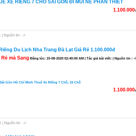
HUÊ XE RIÊNG 7 CHỖ SÀI GÒN ĐI MŨI NÉ PHAN THIẾT
1.100.000
| Nguồn tin : -/-
Riêng Du Lịch Nha Trang Đà Lạt Giá Rẻ 1.100.000đ
Rẻ mà Sang
Đăng lúc: 15-08-2020 02:40:00 AM | Tác giả bài viết: | Nguồn tin : -/
 Sài Gòn Hồ Chí Minh Thuê Xe Riêng 7 Chỗ, 16 Chỗ
1.100.000
| Nguồn tin : -/-