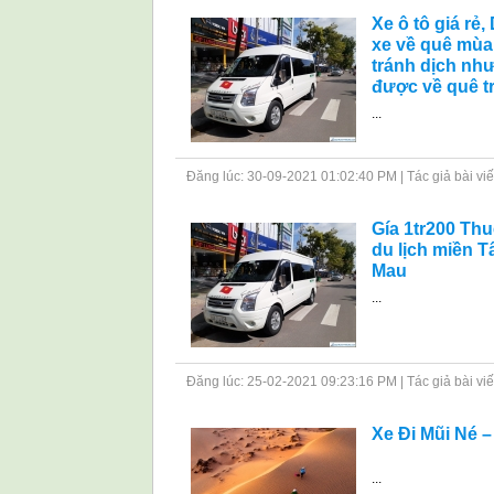
Xe ô tô giá rẻ
xe về quê mùa 
tránh dịch nh
được về quê tr
...
Đăng lúc: 30-09-2021 01:02:40 PM | Tác giả bài viết: 
Gía 1tr200 Th
du lịch miền 
Mau
...
Đăng lúc: 25-02-2021 09:23:16 PM | Tác giả bài viết: 
Xe Đi Mũi Né –
...