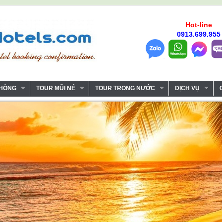
Hot-line
0913.699.955
PHÒNG
TOUR MŨI NÉ
TOUR TRONG NƯỚC
DỊCH VỤ