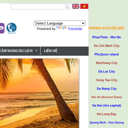
PHÒNG KHUYẾN MÃI
Powered by
Translate
PhanThiet - Mui Ne
Ho Chi Minh City
CẨM NANG DU LỊCH
LIÊN HỆ
PhuQuoc island
NhaTrang City
Da Lat City
Vung Tau City
Da Nang City
Hoi An (Ancient Town)
Ha Noi (the capital)
Ha Long Bay
Quang Binh - Son Doong