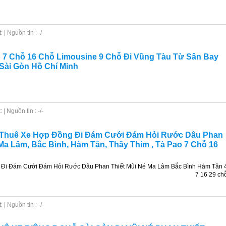
| Nguồn tin : -/-
 7 Chỗ 16 Chỗ Limousine 9 Chỗ Đi Vũng Tàu Từ Sân Bay
Sài Gòn Hồ Chí Minh
| Nguồn tin : -/-
o Thuê Xe Hợp Đồng Đi Đám Cưới Đám Hỏi Rước Dâu Phan
 Ma Lâm, Bắc Bình, Hàm Tân, Thầy Thím , Tà Pao 7 Chỗ 16
Đi Đám Cưới Đám Hỏi Rước Dâu Phan Thiết Mũi Né Ma Lâm Bắc Bình Hàm Tân 
7 16 29 ch
| Nguồn tin : -/-