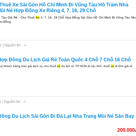
 Thuê Xe Sài Gòn Hồ Chí Minh Đi Vũng Tàu Hồ Tràm Nha
ũi Né Hợp Đồng Xe Riêng 4, 7, 16, 29 Chỗ
 Tàu Giá Rẻ - Cho Thuê
Xe
4, 7, 16, 29 Chỗ Hợp Đồng Sài Gòn Hồ Chí Minh Đi Vũng Tàu Nh
âm Đồng
| Nguồn tin : -/-
ợp Đồng Du Lịch Giá Rẻ Toàn Quốc 4 Chỗ 7 Chỗ 16 Chỗ
quý khách bảng báo giá dịch vụ cho thuê
xe
du lịch từ TP.HCM đi các tỉnh, thuê
xe
đi tỉnh giá rẻ
| Nguồn tin : -/-
ồng Du Lịch Sài Gòn Đi Đà Lạt Nha Trang Mũi Né Sân Bay
200.000