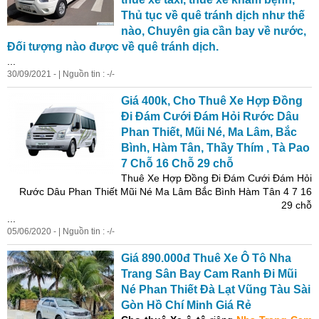
Thủ tục về quê tránh dịch như thế
nào, Chuyên gia cần bay về nước,
Đối tượng nào được về quê tránh dịch.
...
30/09/2021 - | Nguồn tin : -/-
Giá 400k, Cho Thuê
Xe
Hợp Đồng
Đi Đám Cưới Đám Hỏi Rước Dâu
Phan Thiết, Mũi Né, Ma Lâm, Bắc
Bình, Hàm Tân, Thầy Thím , Tà Pao
7 Chỗ 16 Chỗ 29 chỗ
Thuê
Xe
Hợp Đồng Đi Đám Cưới Đám Hỏi
Rước Dâu Phan Thiết Mũi Né Ma Lâm Bắc Bình Hàm Tân 4 7 16
29 chỗ
...
05/06/2020 - | Nguồn tin : -/-
Giá 890.000đ Thuê
Xe
Ô Tô
Nha
Trang
Sân Bay Cam Ranh Đi Mũi
Né Phan Thiết Đà Lạt Vũng Tàu Sài
Gòn Hồ Chí Minh Giá Rẻ