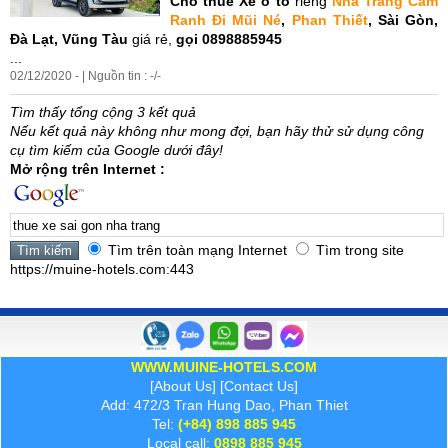
Cho thuê
Xe
ô tô
riêng
Nha
Trang
Cam
Ranh Đi Mũi Né
,
Phan Thiết
, Sài Gòn,
Đà Lạt, Vũng Tàu
giá rẻ,
gọi 0898885945
...
02/12/2020 - | Nguồn tin : -/-
Tìm thấy tổng cộng 3 kết quả
Nếu kết quả này không như mong đợi, bạn hãy thử sử dụng công
cụ tìm kiếm của Google dưới đây!
Mở rộng trên Internet :
Tìm trên toàn mạng Internet
Tìm trong site
https://muine-hotels.com:443
WWW.MUINE-HOTELS.COM
[
About Us
] [
Contact Us
]
Add: 472/3 Tran Hung Dao, Phan Thiet
Tel:
(+84) 898 885 945
Local call:
0898 885 945