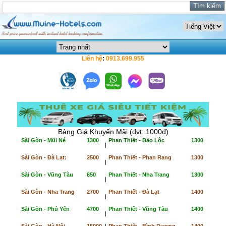
Liên hệ
:
0913.699.955
Bảng Giá Khuyến Mãi (đvt: 1000đ)
Sài Gòn - Mũi Né
1300
Phan Thiết - Bảo Lộc
1300
|
Sài Gòn - Đà Lạt:
2500
Phan Thiết - Phan Rang
1300
|
Sài Gòn - Vũng Tàu
850
Phan Thiết - Nha Trang
1300
|
Sài Gòn - Nha Trang
2700
Phan Thiết - Đà Lạt
1400
|
Sài Gòn - Phú Yên
4700
Phan Thiết - Vũng Tàu
1400
|