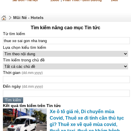
Sài Gòn - Hà Nội
15000
|
Phan Thiết - Bình Dương
1400
Mũi Né - Hotels
Tìm kiếm nâng cao mục Tin tức
Từ tìm kiếm
Lựa chọn kiểu tìm kiếm
Tìm kiếm trong chủ đề
Thời gian
(dd.mm.yyyy)
Đến ngày
(dd.mm.yyyy)
Kết quả tìm kiếm trên Tin tức
Xe
ô tô giá rẻ, Di chuyển mùa
Covid, Thuê
xe
đi tỉnh cần thủ tục
gì? Thuê
xe
về quê mùa covid,
thuê
xe
taxi, thuê
xe
khám bệnh,