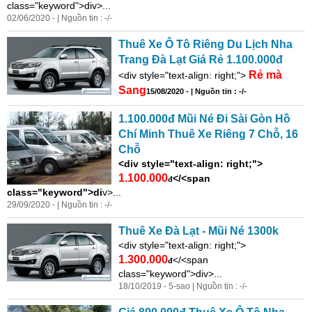
class="keyword">div>...
02/06/2020 - | Nguồn tin : -/-
Thuê
Xe
Ô Tô Riêng Du Lịch Nha
Trang Đà Lạt Giá Rẻ 1.100.000đ
Rẻ mà
<
di
v style="text-align: right;">
Sang
15/08/2020 - | Nguồn tin : -/-
1.100.000đ Mũi Né Đi Sài Gòn Hồ
Chí Minh Thuê
Xe
Riêng 7 Chỗ, 16
Chỗ
<
di
v style="text-align: right;">
1.100.000
</<span
đ
class="keyword">di
v>...
29/09/2020 - | Nguồn tin : -/-
Thuê
Xe
Đà Lạt - Mũi Né 1300k
<
di
v style="text-align: right;">
1.300.000
</<span
đ
class="keyword">div>...
18/10/2019 - 5-sao | Nguồn tin : -/-