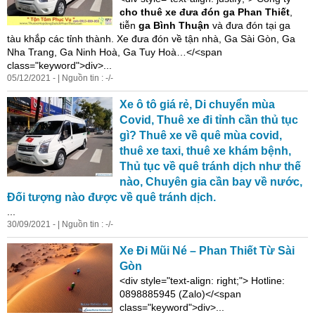
cho thuê
xe
đưa đón
ga Phan Thiết
,
tiễn
ga Bình Thuận
và đưa đón tại ga
tàu khắp các tỉnh thành.
Xe
đưa đón về tận nhà, Ga Sài Gòn, Ga
Nha Trang, Ga Ninh Hoà, Ga Tuy Hoà…</<span
class="keyword">div>...
05/12/2021 - | Nguồn tin : -/-
Xe
ô tô giá rẻ,
Di
chuyển mùa
Covid, Thuê
xe
đi tỉnh cần thủ tục
gì? Thuê
xe
về quê mùa covid,
thuê
xe
taxi, thuê
xe
khám bệnh,
Thủ tục về quê tránh dịch như thế
nào, Chuyên gia cần bay về nước,
Đối tượng nào được về quê tránh dịch.
...
30/09/2021 - | Nguồn tin : -/-
Xe
Đi Mũi Né – Phan Thiết Từ Sài
Gòn
<
di
v style="text-align: right;"> Hotli
ne
:
0898885945 (Zalo)</<span
class="keyword">div>...