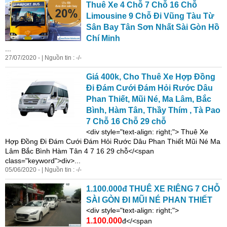
Thuê
Xe
4 Chỗ 7 Chỗ 16 Chỗ
Limousi
ne
9 Chỗ Đi Vũng Tàu Từ
Sân Bay Tân Sơn Nhất Sài Gòn Hồ
Chí Minh
...
27/07/2020 - | Nguồn tin : -/-
Giá 400k, Cho Thuê
Xe
Hợp Đồng
Đi Đám Cưới Đám Hỏi Rước Dâu
Phan Thiết, Mũi Né, Ma Lâm, Bắc
Bình, Hàm Tân, Thầy Thím , Tà Pao
7 Chỗ 16 Chỗ 29 chỗ
<
di
v style="text-align: right;"> Thuê
Xe
Hợp Đồng Đi Đám Cưới Đám Hỏi Rước Dâu Phan Thiết Mũi Né Ma
Lâm Bắc Bình Hàm Tân 4 7 16 29 chỗ</<span
class="keyword">div>...
05/06/2020 - | Nguồn tin : -/-
1.100.000đ THUÊ
XE
RIÊNG 7 CHỖ
SÀI GÒN ĐI MŨI NÉ PHAN THIẾT
<
di
v style="text-align: right;">
1.100.000
đ</<span