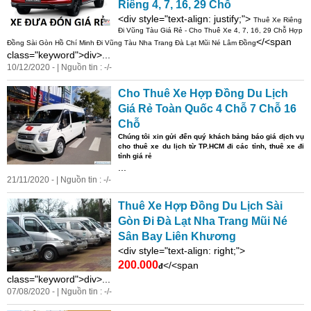
Riêng 4, 7, 16, 29 Chỗ
<
di
v style="text-align: justify;">
Thuê
Xe
Riêng
Đi Vũng Tàu Giá Rẻ - Cho Thuê
Xe
4, 7, 16, 29 Chỗ Hợp
</<span
Đồng Sài Gòn Hồ Chí Minh Đi Vũng Tàu Nha Trang Đà Lạt Mũi Né Lâm Đồng
class="keyword">div>...
10/12/2020 - | Nguồn tin : -/-
Cho Thuê
Xe
Hợp Đồng Du Lịch
Giá Rẻ Toàn Quốc 4 Chỗ 7 Chỗ 16
Chỗ
Chúng tôi xin gửi đến quý khách bảng báo giá dịch vụ
cho thuê
xe
du lịch từ TP.HCM đi các tỉnh, thuê
xe
đi
tỉnh giá rẻ
...
21/11/2020 - | Nguồn tin : -/-
Thuê
Xe
Hợp Đồng Du Lịch Sài
Gòn Đi Đà Lạt Nha Trang Mũi Né
Sân Bay Liên Khương
<
di
v style="text-align: right;">
200.000
</<span
đ
class="keyword">div>...
07/08/2020 - | Nguồn tin : -/-