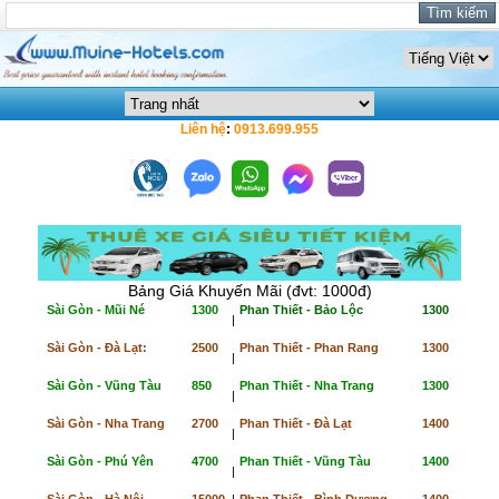
Liên hệ
:
0913.699.955
Bảng Giá Khuyến Mãi (đvt: 1000đ)
Sài Gòn - Mũi Né
1300
Phan Thiết - Bảo Lộc
1300
|
Sài Gòn - Đà Lạt:
2500
Phan Thiết - Phan Rang
1300
|
Sài Gòn - Vũng Tàu
850
Phan Thiết - Nha Trang
1300
|
Sài Gòn - Nha Trang
2700
Phan Thiết - Đà Lạt
1400
|
Sài Gòn - Phú Yên
4700
Phan Thiết - Vũng Tàu
1400
|