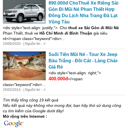
890.000đ ChoThuê
Xe
Riêng Sài
Gòn Đi Mũi Né Phan Thiết Hợp
Đồng Du Lịch Nha Trang Đà Lạt
Vũng Tàu
<
di
v style="text-align: justify;"> Cho
thuê
xe
Sài Gòn đi Mũi Né
Phan Thiết, thuê
xe
Hồ Chí Minh đi Bình Thuận
giá siêu
rẻ</<span class="keyword">div>...
10/06/2020 - | Nguồn tin : -/-
Suối Tiên Mũi Né - Tour
Xe
Jeep
Bàu Trắng - Đồi Cát - Làng Chài-
Giá Rẻ
<
di
v style="text-align: right;">
400.000đ
</<span
class="keyword">div>...
25/02/2014 - | Nguồn tin : -/-
Tìm thấy tổng cộng 19 kết quả
Nếu kết quả này không như mong đợi, bạn hãy thử sử dụng công
cụ tìm kiếm của Google dưới đây!
Mở rộng trên Internet :