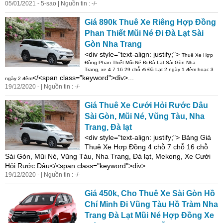
05/01/2021 - 5-sao | Nguồn tin : -/-
Giá 890k Thuê
Xe
Riêng Hợp Đồng
Phan Thiết Mũi Né Đi Đà Lạt Sài
Gòn Nha Trang
<
di
v style="text-align: justify;">
Thuê
Xe
Hợp
Đồng Phan Thiết Mũi Né Đi Đà Lạt Sài Gòn Nha
Trang,
xe
4 7 16 29 chỗ đi Đà Lạt 2 ngày 1 đêm hoạc 3
</<span class="keyword">div>...
ngày 2 đêm
19/12/2020 - | Nguồn tin : -/-
Giá Thuê
Xe
Cưới Hỏi Rước Dâu
Sài Gòn, Mũi Né, Vũng Tàu, Nha
Trang, Đà lạt
<
di
v style="text-align: justify;"> Bảng Giá
Thuê
Xe
Hợp Đồng 4 chỗ 7 chỗ 16 chỗ
Sài Gòn, Mũi Né, Vũng Tàu, Nha Trang, Đà lạt, Mekong,
Xe
Cưới
Hỏi Rước Dâu</<span class="keyword">div>...
19/12/2020 - | Nguồn tin : -/-
Giá 450k, Cho Thuê
Xe
Sài Gòn Hồ
Chí Minh Đi Vũng Tàu Hồ Tràm Nha
Trang Đà Lạt Mũi Né Hợp Đồng
Xe