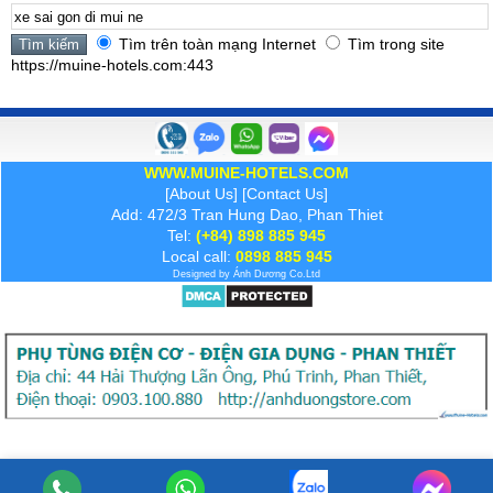
Tìm trên toàn mạng Internet
Tìm trong site
https://muine-hotels.com:443
WWW.MUINE-HOTELS.COM
[
About Us
] [
Contact Us
]
Add: 472/3 Tran Hung Dao, Phan Thiet
Tel:
(+84) 898 885 945
Local call:
0898 885 945
Designed by
Ánh Dương
Co.Ltd