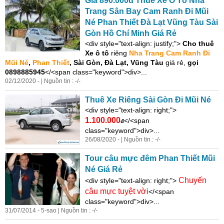
Giá 890.000đ Thuê
Xe
Ô Tô Nha
Trang Sân Bay Cam Ranh Đi Mũi
Né Phan Thiết Đà Lạt Vũng Tàu Sài
Gòn Hồ Chí Minh Giá Rẻ
<
di
v style="text-align: justify;">
Cho thuê
Xe
ô tô
riêng
Nha Trang Cam Ranh Đi
Mũi Né
,
Phan Thiết
, Sài Gòn, Đà Lạt, Vũng Tàu
giá rẻ,
gọi
0898885945
</<span class="keyword">div>...
02/12/2020 - | Nguồn tin : -/-
Thuê
Xe
Riêng Sài Gòn Đi Mũi Né
<
di
v style="text-align: right;">
1.100.000
</<span
đ
class="keyword">div>...
26/08/2020 - | Nguồn tin : -/-
Tour câu mực đêm Phan Thiết Mũi
Né Giá Rẻ
Chuyến
<
di
v style="text-align: right;">
câu mực tuyệt vời
</<span
class="keyword">div>...
31/07/2014 - 5-sao | Nguồn tin : -/-