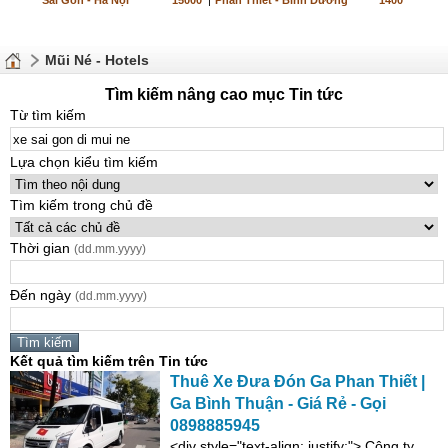
Sài Gòn - Hà Nội
15000
|
Phan Thiết - Bình Dương
1400
Mũi Né - Hotels
Tìm kiếm nâng cao mục Tin tức
Từ tìm kiếm
Lựa chọn kiểu tìm kiếm
Tìm kiếm trong chủ đề
Thời gian
(dd.mm.yyyy)
Đến ngày
(dd.mm.yyyy)
Kết quả tìm kiếm trên Tin tức
Thuê
Xe
Đưa Đón Ga Phan Thiết |
Ga Bình Thuận - Giá Rẻ - Gọi
0898885945
<
di
v style="text-align: justify;"> Công ty