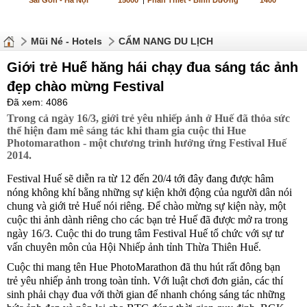
Sài Gòn - Hà Nội
15000
|
Phan Thiết - Bình Dương
1400
Mũi Né - Hotels
CẨM NANG DU LỊCH
Giới trẻ Huế hăng hái chạy đua sáng tác ảnh
đẹp chào mừng Festival
Đã xem: 4086
Trong cả ngày 16/3, giới trẻ yêu nhiếp ảnh ở Huế đã thỏa sức
thể hiện đam mê sáng tác khi tham gia cuộc thi Hue
Photomarathon - một chương trình hưởng ứng Festival Huế
2014.
Festival Huế sẽ diễn ra từ 12 đến 20/4 tới đây đang được hâm
nóng không khí bằng những sự kiện khởi động của người dân nói
chung và giới trẻ Huế nói riêng. Để chào mừng sự kiện này, một
cuộc thi ảnh dành riêng cho các bạn trẻ Huế đã được mở ra trong
ngày 16/3. Cuộc thi do trung tâm Festival Huế tổ chức với sự tư
vấn chuyên môn của Hội Nhiếp ảnh tỉnh Thừa Thiên Huế.
Cuộc thi mang tên Hue PhotoMarathon đã thu hút rất đông bạn
trẻ yêu nhiếp ảnh trong toàn tỉnh. Với luật chơi đơn giản, các thí
sinh phải chạy đua với thời gian để nhanh chóng sáng tác những