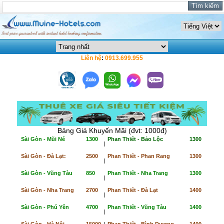
Liên hệ
:
0913.699.955
Bảng Giá Khuyến Mãi (đvt: 1000đ)
Sài Gòn - Mũi Né
1300
Phan Thiết - Bảo Lộc
1300
|
Sài Gòn - Đà Lạt:
2500
Phan Thiết - Phan Rang
1300
|
Sài Gòn - Vũng Tàu
850
Phan Thiết - Nha Trang
1300
|
Sài Gòn - Nha Trang
2700
Phan Thiết - Đà Lạt
1400
|
Sài Gòn - Phú Yên
4700
Phan Thiết - Vũng Tàu
1400
|