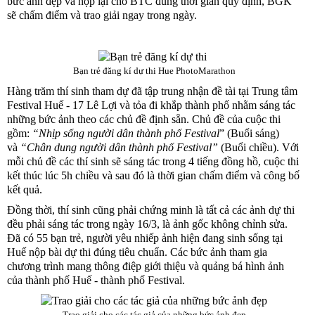
bức ảnh đẹp và nộp lại cho BTC đúng thời gian quy định, BGK
sẽ chấm điểm và trao giải ngay trong ngày.
Bạn trẻ đăng kí dự thi
Hue PhotoMarathon
Hàng trăm thí sinh tham dự đã tập trung nhận đề tài tại Trung tâm
Festival Huế - 17 Lê Lợi và tỏa đi khắp thành phố nhằm sáng tác
những bức ảnh theo các chủ đề định sẵn. Chủ đề của cuộc thi
gồm:
“Nhịp sống người dân thành phố Festival
”
(Buổi sáng)
và
“Chân dung người dân thành phố Festival”
(Buổi chiều). Với
mỗi chủ đề các thí sinh sẽ sáng tác trong 4 tiếng đồng hồ, cuộc thi
kết thúc lúc 5h chiều và sau đó là thời gian chấm điểm và công bố
kết quả.
Đồng thời, thí sinh cũng phải chứng minh là tất cả các ảnh dự thi
đều phải sáng tác trong ngày 16/3, là ảnh gốc không chỉnh sửa.
Đã có 55 bạn trẻ, người yêu nhiếp ảnh hiện đang sinh sống tại
Huế nộp bài dự thi đúng tiêu chuẩn. Các bức ảnh tham gia
chương trình mang thông điệp giới thiệu và quảng bá hình ảnh
của thành phố Huế - thành phố Festival.
Trao giải cho các tác giả của những bức ảnh đẹp