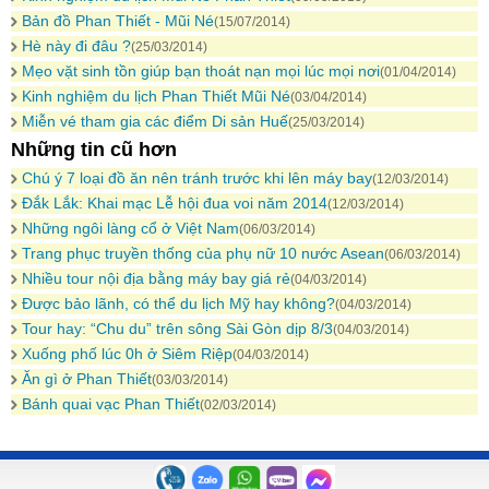
Bản đồ Phan Thiết - Mũi Né
(15/07/2014)
Hè này đi đâu ?
(25/03/2014)
Mẹo vặt sinh tồn giúp bạn thoát nạn mọi lúc mọi nơi
(01/04/2014)
Kinh nghiệm du lịch Phan Thiết Mũi Né
(03/04/2014)
Miễn vé tham gia các điểm Di sản Huế
(25/03/2014)
Những tin cũ hơn
Chú ý 7 loại đồ ăn nên tránh trước khi lên máy bay
(12/03/2014)
Đắk Lắk: Khai mạc Lễ hội đua voi năm 2014
(12/03/2014)
Những ngôi làng cổ ở Việt Nam
(06/03/2014)
Trang phục truyền thống của phụ nữ 10 nước Asean
(06/03/2014)
Nhiều tour nội địa bằng máy bay giá rẻ
(04/03/2014)
Được bảo lãnh, có thể du lịch Mỹ hay không?
(04/03/2014)
Tour hay: “Chu du” trên sông Sài Gòn dịp 8/3
(04/03/2014)
Xuống phố lúc 0h ở Siêm Riệp
(04/03/2014)
Ăn gì ở Phan Thiết
(03/03/2014)
Bánh quai vạc Phan Thiết
(02/03/2014)