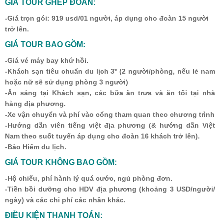
GIÁ TOUR GHÉP ĐOÀN:
-Giá trọn gói: 919 usd/01 người, áp dụng cho đoàn 15 người
trở lên.
GIÁ TOUR BAO GỒM:
-Giá vé máy bay khứ hồi.
-Khách sạn tiêu chuẩn du lịch 3* (2 người/phòng, nếu lẻ nam
hoặc nữ sẽ sử dụng phòng 3 người)
-Ăn sáng tại Khách sạn, các bữa ăn trưa và ăn tối tại nhà
hàng địa phương.
-Xe vận chuyển và phí vào cổng tham quan theo chương trình
-Hướng dẫn viên tiếng việt địa phương (& hướng dẫn Việt
Nam theo suốt tuyến áp dụng cho đoàn 16 khách trở lên).
-Bảo Hiểm du lịch.
GIÁ TOUR KHÔNG BAO GỒM:
-Hộ chiếu, phí hành lý quá cước, ngủ phòng đơn.
-Tiền bồi dưỡng cho HDV địa phương (khoảng 3 USD/người/
ngày) và các chi phí các nhân khác.
ĐIỀU KIỆN THANH TOÁN: