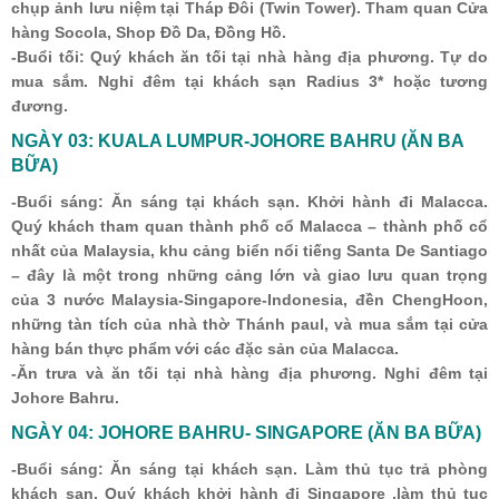
chụp ảnh lưu niệm tại Tháp Đôi (Twin Tower). Tham quan Cửa
hàng Socola, Shop Đồ Da, Đồng Hồ.
-Buổi tối: Quý khách ăn tối tại nhà hàng địa phương. Tự do
mua sắm. Nghỉ đêm tại khách sạn Radius 3* hoặc tương
đương.
NGÀY 03: KUALA LUMPUR-JOHORE BAHRU (ĂN BA
BỮA)
-Buổi sáng: Ăn sáng tại khách sạn. Khởi hành đi Malacca.
Quý khách tham quan thành phố cổ Malacca – thành phố cổ
nhất của Malaysia, khu cảng biển nổi tiếng Santa De Santiago
– đây là một trong những cảng lớn và giao lưu quan trọng
của 3 nước Malaysia-Singapore-Indonesia, đền ChengHoon,
những tàn tích của nhà thờ Thánh paul, và mua sắm tại cửa
hàng bán thực phẩm với các đặc sản của Malacca.
-Ăn trưa và ăn tối tại nhà hàng địa phương. Nghỉ đêm tại
Johore Bahru.
NGÀY 04: JOHORE BAHRU- SINGAPORE (ĂN BA BỮA)
-Buổi sáng: Ăn sáng tại khách sạn. Làm thủ tục trả phòng
khách sạn. Quý khách khởi hành đi Singapore ,làm thủ tục