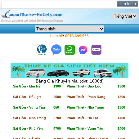
Liên hệ
:
0913.699.955
Bảng Giá Khuyến Mãi (đvt: 1000đ)
Sài Gòn - Mũi Né
1300
Phan Thiết - Bảo Lộc
1300
|
Sài Gòn - Đà Lạt:
2500
Phan Thiết - Phan Rang
1300
|
Sài Gòn - Vũng Tàu
850
Phan Thiết - Nha Trang
1300
|
Sài Gòn - Nha Trang
2700
Phan Thiết - Đà Lạt
1400
|
Sài Gòn - Phú Yên
4700
Phan Thiết - Vũng Tàu
1400
|