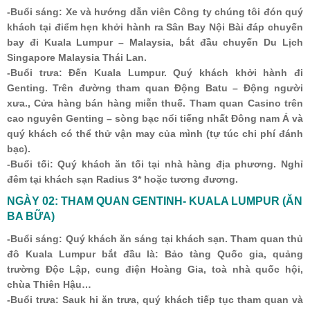
-Buổi sáng: Xe và hướng dẫn viên Công ty chúng tôi đón quý
khách tại điểm hẹn khởi hành ra Sân Bay Nội Bài đáp chuyến
bay đi Kuala Lumpur – Malaysia, bắt đầu chuyến Du Lịch
Singapore Malaysia Thái Lan.
-Buổi trưa: Đến Kuala Lumpur. Quý khách khởi hành đi
Genting. Trên đường tham quan Động Batu – Động người
xưa., Cửa hàng bán hàng miễn thuế. Tham quan Casino trên
cao nguyên Genting – sòng bạc nổi tiếng nhất Đông nam Á và
quý khách có thể thử vận may của mình (tự túc chi phí đánh
bạc).
-Buổi tối: Quý khách ăn tối tại nhà hàng địa phương. Nghỉ
đêm tại khách sạn Radius 3* hoặc tương đương.
NGÀY 02: THAM QUAN GENTINH- KUALA LUMPUR (ĂN
BA BỮA)
-Buổi sáng: Quý khách ăn sáng tại khách sạn. Tham quan thủ
đô Kuala Lumpur bắt đầu là: Bảo tàng Quốc gia, quảng
trường Độc Lập, cung điện Hoàng Gia, toà nhà quốc hội,
chùa Thiên Hậu…
-Buổi trưa: Sauk hi ăn trưa, quý khách tiếp tục tham quan và