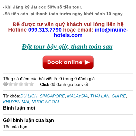
-Khi đăng ký đặt cọc 50% số tiền tour.
-Số tiền còn lại thanh toán trước ngày khởi hành 10 ngày.
Để được tư vấn quý khách vui lòng liên hệ
Hotline
099.313.7790
hoạc email:
info@muine-
hotels.com
Đặt tour bây giờ, thanh toán sau
Tổng số điểm của bài viết là: 0 trong 0 đánh giá
Click để đánh giá bài viết
Từ khóa:
DU LỊCH
,
SINGAPORE
,
MALAYSIA
,
THÁI LAN
,
GIA RE
,
KHUYEN MAI
,
NUOC NGOAI
Bình luận mới
Gửi bình luận của bạn
Tên của bạn