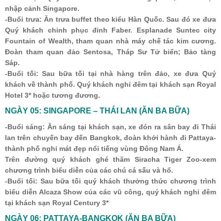
nhập cảnh Singapore.
-Buổi trưa: Ăn trưa buffet theo kiểu Hàn Quốc. Sau đó xe đưa
Quý khách chinh phục đỉnh Faber. Esplanade Suntec city
Fountain of Wealth, tham quan nhà máy chế tác kim cương.
Đoàn tham quan đảo Sentosa, Tháp Sư Tử biển; Bảo tàng
Sáp.
-Buổi tối: Sau bữa tối tại nhà hàng trên đảo, xe đưa Quý
khách về thành phố. Quý khách nghỉ đêm tại khách sạn Royal
Hotel 3* hoặc tương đương.
NGÀY 05: SINGAPORE – THÁI LAN (ĂN BA BỮA)
-Buổi sáng: Ăn sáng tại khách sạn, xe đón ra sân bay đi Thái
lan trên chuyến bay đến Bangkok, đoàn khởi hành đi Pattaya-
thành phố nghỉ mát đẹp nổi tiếng vùng Đông Nam Á.
Trên đường quý khách ghé thăm Siracha Tiger Zoo-xem
chương trình biểu diễn của các chú cá sấu và hổ.
-Buổi tối: Sau bữa tối quý khách thưởng thức chương trình
biểu diễn Alcaza Show của các vũ công, quý khách nghỉ đêm
tại khách sạn Royal Century 3*
NGÀY 06: PATTAYA-BANGKOK (ĂN BA BỮA)