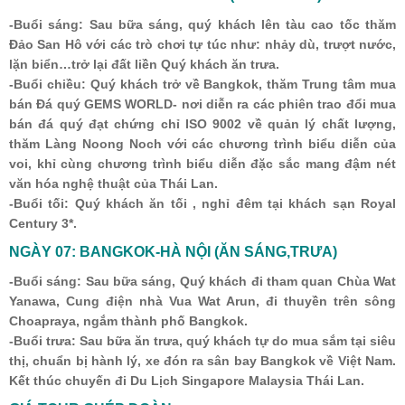
-Buổi sáng: Sau bữa sáng, quý khách lên tàu cao tốc thăm
Đảo San Hô với các trò chơi tự túc như: nhảy dù, trượt nước,
lặn biển…trở lại đất liền Quý khách ăn trưa.
-Buổi chiều: Quý khách trở về Bangkok, thăm Trung tâm mua
bán Đá quý GEMS WORLD- nơi diễn ra các phiên trao đổi mua
bán đá quý đạt chứng chỉ ISO 9002 về quản lý chất lượng,
thăm Làng Noong Noch với các chương trình biểu diễn của
voi, khỉ cùng chương trình biểu diễn đặc sắc mang đậm nét
văn hóa nghệ thuật của Thái Lan.
-Buổi tối: Quý khách ăn tối , nghỉ đêm tại khách sạn Royal
Century 3*.
NGÀY 07: BANGKOK-HÀ NỘI (ĂN SÁNG,TRƯA)
-Buổi sáng: Sau bữa sáng, Quý khách đi tham quan Chùa Wat
Yanawa, Cung điện nhà Vua Wat Arun, đi thuyền trên sông
Choapraya, ngắm thành phố Bangkok.
-Buổi trưa: Sau bữa ăn trưa, quý khách tự do mua sắm tại siêu
thị, chuẩn bị hành lý, xe đón ra sân bay Bangkok về Việt Nam.
Kết thúc chuyến đi Du Lịch Singapore Malaysia Thái Lan.