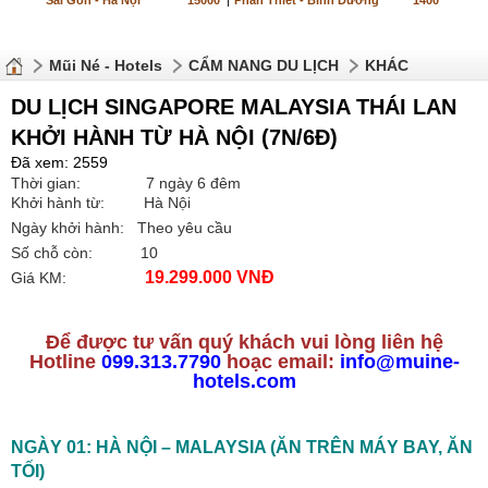
Sài Gòn - Hà Nội
15000
|
Phan Thiết - Bình Dương
1400
Mũi Né - Hotels
CẨM NANG DU LỊCH
KHÁC
DU LỊCH SINGAPORE MALAYSIA THÁI LAN
KHỞI HÀNH TỪ HÀ NỘI (7N/6Đ)
Đã xem: 2559
Thời gian: 7 ngày 6 đêm
Khởi hành từ: Hà Nội
Ngày khởi hành: Theo yêu cầu
Số chỗ còn: 10
19.299.000 VNĐ
Giá KM:
Để được tư vấn quý khách vui lòng liên hệ
Hotline
099.313.7790
hoạc email:
info@muine-
hotels.com
NGÀY 01: HÀ NỘI – MALAYSIA (ĂN TRÊN MÁY BAY, ĂN
TỐI)