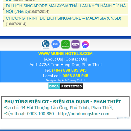
DU LỊCH SINGAPORE MALAYSIA THÁI LAN KHỞI HÀNH TỪ HÀ
NỘI (7N/6Đ)
(16/07/2014)
CHƯƠNG TRÌNH DU LỊCH SINGAPORE – MALAYSIA (6N/5Đ)
(16/07/2014)
WWW.MUINE-HOTELS.COM
[
About Us
] [
Contact Us
]
Add: 472/3 Tran Hung Dao, Phan Thiet
Tel:
(+84) 898 885 945
Local call:
0898 885 945
Designed by
Ánh Dương
Co.Ltd