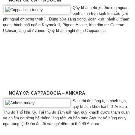
Qúy khách được thưởng ngoạn
bình minh trên kinh khí cầu (chi
phí ngoài chương trình ) . Dùng bữa sáng xong, đoàn khởi hành đi tham
quan thành phố ngầm Kaymak II, Pigeon House, khu dân cư Goreme
Uchisar, làng cổ Avanos. Quý khách nghỉ đêm Cappadocia.
NGÀY 07: CAPPADOCIA – ANKARA
Sau khi ăn sáng tại khách sạn,
quý khách khởi hành đi Ankara –
Thủ đô Thổ Nhĩ Kỳ. Tại thủ đô sầm uất này, quý khách được tham quan
và chiêm ngưỡng hệ thống lăng tẩm và bảo tàng Ataturk vô cùng nguy
nga tráng lệ. Đoàn ăn tối và nghỉ đêm tại thủ đô Ankara.