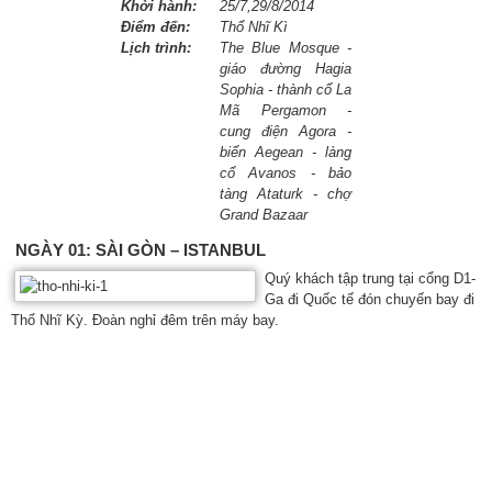
Khởi hành:
25/7,29/8/2014
Điểm đến:
Thổ Nhĩ Kì
Lịch trình:
The Blue Mosque -
giáo đường Hagia
Sophia - thành cổ La
Mã Pergamon -
cung điện Agora -
biển Aegean - làng
cổ Avanos - bảo
tàng Ataturk - chợ
Grand Bazaar
NGÀY 01: SÀI GÒN – ISTANBUL
Quý khách tập trung tại cổng D1-
Ga đi Quốc tế đón chuyến bay đi
Thổ Nhĩ Kỳ. Đoàn nghỉ đêm trên máy bay.