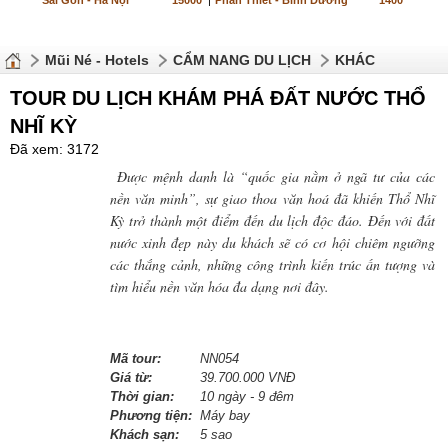
Sài Gòn - Hà Nội
15000
|
Phan Thiết - Bình Dương
1400
Mũi Né - Hotels
CẨM NANG DU LỊCH
KHÁC
TOUR DU LỊCH KHÁM PHÁ ĐẤT NƯỚC THỔ
NHĨ KỲ
Đã xem: 3172
Được mệnh danh là “quốc gia nằm ở ngã tư của các
nền văn minh”, sự giao thoa văn hoá đã khiến Thổ Nhĩ
Kỳ trở thành một điểm đến du lịch độc đáo. Đến với đất
nước xinh đẹp này du khách sẽ có cơ hội chiêm ngưỡng
các thắng cảnh, những công trình kiến trúc ấn tượng và
tìm hiểu nền văn hóa đa dạng nơi đây.
Mã tour:
NN054
Giá từ:
39.700.000 VNĐ
Thời gian:
10 ngày - 9 đêm
Phương tiện:
Máy bay
Khách sạn:
5 sao