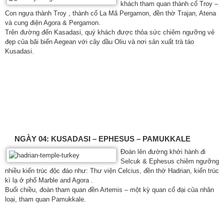
khách tham quan thành cổ Troy –
Con ngựa thành Troy , thành cổ La Mã Pergamon, đền thờ Trajan, Atena
và cung điện Agora & Pergamon.
Trên đường đến Kasadasi, quý khách được thỏa sức chiêm ngưỡng vẻ
đẹp của bãi biển Aegean với cây dầu Oliu và nơi sản xuất trà táo
Kusadasi.
NGÀY 04: KUSADASI – EPHESUS – PAMUKKALE
Đoàn lên đường khởi hành đi
Selcuk & Ephesus chiêm ngưỡng
nhiều kiến trúc độc đáo như: Thư viện Celcius, đền thờ Hadrian, kiến trúc
kì lạ ở phố Marble and Agora .
Buổi chiều, đoàn tham quan đền Artemis – một kỳ quan cổ đại của nhân
loại, tham quan Pamukkale.