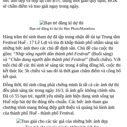
bức ảnh đẹp và nộp lại cho BTC đúng thời gian quy định, BGK
sẽ chấm điểm và trao giải ngay trong ngày.
Bạn trẻ đăng kí dự thi
Hue PhotoMarathon
Hàng trăm thí sinh tham dự đã tập trung nhận đề tài tại Trung tâm
Festival Huế - 17 Lê Lợi và tỏa đi khắp thành phố nhằm sáng tác
những bức ảnh theo các chủ đề định sẵn. Chủ đề của cuộc thi
gồm:
“Nhịp sống người dân thành phố Festival
”
(Buổi sáng)
và
“Chân dung người dân thành phố Festival”
(Buổi chiều). Với
mỗi chủ đề các thí sinh sẽ sáng tác trong 4 tiếng đồng hồ, cuộc thi
kết thúc lúc 5h chiều và sau đó là thời gian chấm điểm và công bố
kết quả.
Đồng thời, thí sinh cũng phải chứng minh là tất cả các ảnh dự thi
đều phải sáng tác trong ngày 16/3, là ảnh gốc không chỉnh sửa.
Đã có 55 bạn trẻ, người yêu nhiếp ảnh hiện đang sinh sống tại
Huế nộp bài dự thi đúng tiêu chuẩn. Các bức ảnh tham gia
chương trình mang thông điệp giới thiệu và quảng bá hình ảnh
của thành phố Huế - thành phố Festival.
Trao giải cho các tác giả của những bức ảnh đẹp