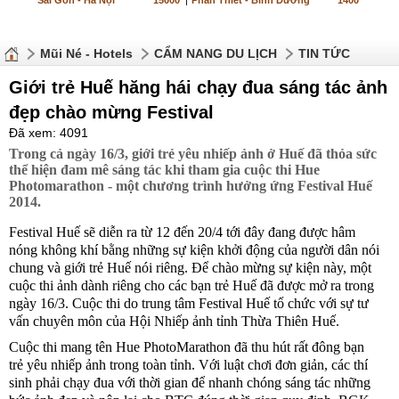
Sài Gòn - Hà Nội
15000
|
Phan Thiết - Bình Dương
1400
Mũi Né - Hotels
CẨM NANG DU LỊCH
TIN TỨC
Giới trẻ Huế hăng hái chạy đua sáng tác ảnh
đẹp chào mừng Festival
Đã xem: 4091
Trong cả ngày 16/3, giới trẻ yêu nhiếp ảnh ở Huế đã thỏa sức
thể hiện đam mê sáng tác khi tham gia cuộc thi Hue
Photomarathon - một chương trình hưởng ứng Festival Huế
2014.
Festival Huế sẽ diễn ra từ 12 đến 20/4 tới đây đang được hâm
nóng không khí bằng những sự kiện khởi động của người dân nói
chung và giới trẻ Huế nói riêng. Để chào mừng sự kiện này, một
cuộc thi ảnh dành riêng cho các bạn trẻ Huế đã được mở ra trong
ngày 16/3. Cuộc thi do trung tâm Festival Huế tổ chức với sự tư
vấn chuyên môn của Hội Nhiếp ảnh tỉnh Thừa Thiên Huế.
Cuộc thi mang tên Hue PhotoMarathon đã thu hút rất đông bạn
trẻ yêu nhiếp ảnh trong toàn tỉnh. Với luật chơi đơn giản, các thí
sinh phải chạy đua với thời gian để nhanh chóng sáng tác những