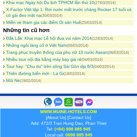
Khai mạc Ngày hội Du lịch TPHCM lần thứ 10
(27/03/2014)
X-Factor Việt tập 1: Rơi nước mắt trước chàng Rocker 17 tuổi và
cô gái đeo mặt nạ
(30/03/2014)
Miễn vé tham gia các điểm Di sản Huế
(25/03/2014)
Những tin cũ hơn
Đắk Lắk: Khai mạc Lễ hội đua voi năm 2014
(12/03/2014)
Những ngôi làng cổ ở Việt Nam
(06/03/2014)
Trang phục truyền thống của phụ nữ 10 nước Asean
(06/03/2014)
Nhiều tour nội địa bằng máy bay giá rẻ
(04/03/2014)
Tour hay: “Chu du” trên sông Sài Gòn dịp 8/3
(04/03/2014)
Thiên đường biển mới - La Gi
(19/02/2014)
Mũi Né
(19/02/2014)
WWW.MUINE-HOTELS.COM
[
About Us
] [
Contact Us
]
Add: 472/3 Tran Hung Dao, Phan Thiet
Tel:
(+84) 898 885 945
Local call:
0898 885 945