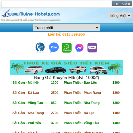
Liên hệ
:
0913.699.955
Bảng Giá Khuyến Mãi (đvt: 1000đ)
Sài Gòn - Mũi Né
1300
Phan Thiết - Bảo Lộc
1300
|
Sài Gòn - Đà Lạt:
2500
Phan Thiết - Phan Rang
1300
|
Sài Gòn - Vũng Tàu
850
Phan Thiết - Nha Trang
1300
|
Sài Gòn - Nha Trang
2700
Phan Thiết - Đà Lạt
1400
|
Sài Gòn - Phú Yên
4700
Phan Thiết - Vũng Tàu
1400
|