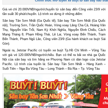
Chính thức mở tuyến xe buýt từ sân bay vào thà
Giá vé chỉ 20.000VNĐ/người/chuyến từ sân bay đến Công viên 23/9 với
tần suất 30 phút/chuyến. Lộ trình xe dừng ở những điểm:
Sân bay Tân Sơn Nhất (Ga Quốc tế), Sân bay Tân Sơn Nhất (Ga Quốc
nội), Trường Sơn, Trần Quốc Hoàn, Vòng xoay Lăng Cha Cả, Hoàng Văn
Thụ, Nguyễn Văn Trỗi, Nam Kỳ Khởi Nghĩa, Nguyễn Đình Chiểu, Cách
Mạng Tháng 8, Phạm Hồng Thái, Lê Lai, Vòng xoay Bến Thành, Trạm
Bến Thành, Phạm Ngũ Lão, Công viên 23/9 (Ga hành khách xe buýt Sài
Gòn).
Ngoài ra, Jetstar Pacific có tuyến xe buýt Tp.Hồ Chí Minh – Vũng Tàu
với giá vé 120.000VNĐ/người/chiều. Bạn có thể ra bãi xe nhà ga Quốc
Nội của sân bay và tìm hãng xe Phương Nam có dán logo của Jetstar
Pacific. Lộ trình của tuyến là: Sân bay Tân Sơn Nhất – Hàng Xanh –
Suối Tiên – Nga Ba Vũng Tàu – Long Thành – Bà Rịa – Tp. Vũng Tàu