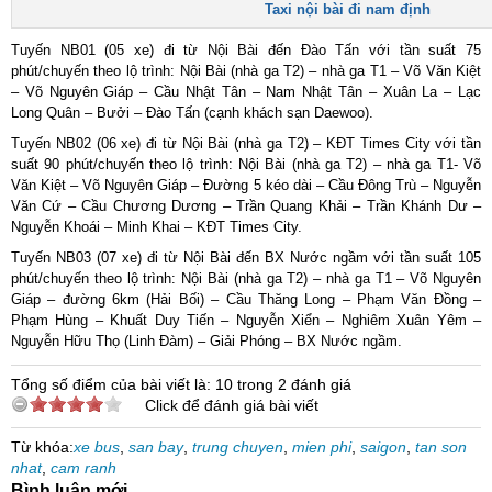
Taxi nội bài đi nam định
Tuyến NB01 (05 xe) đi từ Nội Bài đến Đào Tấn với tần suất 75
phút/chuyến theo lộ trình: Nội Bài (nhà ga T2) – nhà ga T1 – Võ Văn Kiệt
– Võ Nguyên Giáp – Cầu Nhật Tân – Nam Nhật Tân – Xuân La – Lạc
Long Quân – Bưởi – Đào Tấn (cạnh khách sạn Daewoo).
Tuyến NB02 (06 xe) đi từ Nội Bài (nhà ga T2) – KĐT Times City với tần
suất 90 phút/chuyến theo lộ trình: Nội Bài (nhà ga T2) – nhà ga T1- Võ
Văn Kiệt – Võ Nguyên Giáp – Đường 5 kéo dài – Cầu Đông Trù – Nguyễn
Văn Cứ – Cầu Chương Dương – Trần Quang Khải – Trần Khánh Dư –
Nguyễn Khoái – Minh Khai – KĐT Times City.
Tuyến NB03 (07 xe) đi từ Nội Bài đến BX Nước ngầm với tần suất 105
phút/chuyến theo lộ trình: Nội Bài (nhà ga T2) – nhà ga T1 – Võ Nguyên
Giáp – đường 6km (Hải Bối) – Cầu Thăng Long – Phạm Văn Đồng –
Phạm Hùng – Khuất Duy Tiến – Nguyễn Xiển – Nghiêm Xuân Yêm –
Nguyễn Hữu Thọ (Linh Đàm) – Giải Phóng – BX Nước ngầm.
Tổng số điểm của bài viết là: 10 trong 2 đánh giá
Click để đánh giá bài viết
Từ khóa:
xe bus
,
san bay
,
trung chuyen
,
mien phi
,
saigon
,
tan son
nhat
,
cam ranh
Bình luận mới