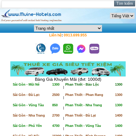
Liên hệ
:
0913.699.955
Bảng Giá Khuyến Mãi (đvt: 1000đ)
Sài Gòn - Mũi Né
1300
Phan Thiết - Bảo Lộc
1300
|
Sài Gòn - Đà Lạt:
2500
Phan Thiết - Phan Rang
1300
|
Sài Gòn - Vũng Tàu
850
Phan Thiết - Nha Trang
1300
|
Sài Gòn - Nha Trang
2700
Phan Thiết - Đà Lạt
1400
|
Sài Gòn - Phú Yên
4700
Phan Thiết - Vũng Tàu
1400
|