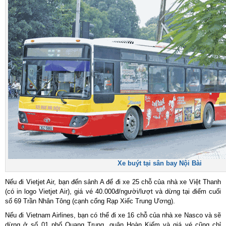
Xe buýt tại sân bay Nội Bài
Nếu đi Vietjet Air, bạn đến sảnh A để đi xe 25 chỗ của nhà xe Việt Thanh
(có in logo Vietjet Air), giá vé 40.000đ/người/lượt và dừng tại điểm cuối
số 69 Trần Nhân Tông (cạnh cổng Rạp Xiếc Trung Ương).
Nếu đi Vietnam Airlines, bạn có thể đi xe 16 chỗ của nhà xe Nasco và sẽ
dừng ở số 01 phố Quang Trung, quận Hoàn Kiếm và giá vé cũng chỉ