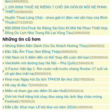
lâm
(19/04/2021)
1.100.000đ THUÊ XE RIÊNG 7 CHỖ SÀI GÒN ĐI MŨI NÉ PHAN
THIẾT
(02/06/2020)
Huyền Thoại Làng Chài - show giải trí đậm nét văn hóa của Bình
Thuận
(27/12/2016)
890.000đ ChoThuê Xe Riêng Sài Gòn Đi Mũi Né Phan Thiết Hợp
Đồng Du Lịch Nha Trang Đà Lạt Vũng Tàu
(10/06/2020)
Những tin cũ hơn
Những Điểm Đến Dành Cho Du Khách Hướng Thủy
(28/06/2015)
Đặc Sắc Ẩm Thực Sen Đồng Tháp
(18/06/2015)
Việt Nam có 5 điểm đến có thể ‘thay đổi cuộc đời bạn’
(23/04/2014)
VietJetAir mở đường bay Hà Nội – Phú Quốc
(15/04/2014)
X-Factor Việt tập 1: Rơi nước mắt trước chàng Rocker 17 tuổi và
cô gái đeo mặt nạ
(30/03/2014)
Khai mạc Ngày hội Du lịch TPHCM lần thứ 10
(27/03/2014)
Hè này đi đâu ?
(25/03/2014)
Miễn vé tham gia các điểm Di sản Huế
(25/03/2014)
Giới trẻ Huế hăng hái chạy đua sáng tác ảnh đẹp chào mừng
Festival
(17/03/2014)
Đắk Lắk: Khai mạc Lễ hội đua voi năm 2014
(12/03/2014)