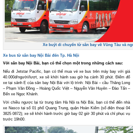
Xe buýt di chuyển từ sân bay về Vũng Tàu và ng
Xe bus từ sân bay Nội Bài đến Tp. Hà Nội
Với sân bay Nội Bài, bạn có thể chọn một trong những cách sau:
Nếu đi Jetstar Pacific, bạn có thể mua vé xe bus trên máy bay với giá
40.000đ/người/lượt, xe sẽ khởi hành sau giờ hạ cánh 30 phút. Điểm đổ
xe tại sảnh E của sân bay Nội Bài với lộ trình: Nội Bài – cầu Thăng Long
– Phạm Văn Đồng – Hoàng Quốc Việt – Nguyễn Văn Huyên – Đào Tấn –
Bến xe Ngọc Khánh.
Với chiều ngược lại từ trung tâm Hà Nội ra Nội Bài, bạn có thể đến nhà
xe Nasco tại số 01 phố Quang Trung, quận Hoàn Kiếm (số điện thoại 04
3825 0872); xe sẽ khởi hành trước giờ bay 02 giờ 30 phút và chỉ phục vụ
trước 19h00.