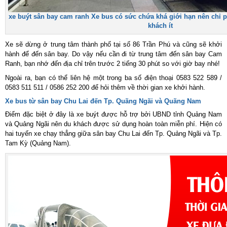
xe buýt sân bay cam ranh Xe bus có sức chứa khá giới hạn nên chỉ
khách ít
Xe sẽ dừng ở trung tâm thành phố tại số 86 Trần Phú và cũng sẽ khởi
hành để đến sân bay. Do vậy nếu cần đi từ trung tâm đến sân bay Cam
Ranh, bạn nhớ đến địa chỉ trên trước 2 tiếng 30 phút so với giờ bay nhé!
Ngoài ra, bạn có thể liên hệ một trong ba số điện thoại 0583 522 589 /
0583 511 511 / 0586 252 200 để hỏi thêm về thời gian xe khởi hành.
Xe bus từ sân bay Chu Lai đến Tp. Quãng Ngãi và Quãng Nam
Điểm đặc biệt ở đây là xe buýt được hỗ trợ bởi UBND tỉnh Quảng Nam
và Quảng Ngãi nên du khách được sử dụng hoàn toàn miễn phí. Hiện có
hai tuyến xe chạy thẳng giữa sân bay Chu Lai đến Tp. Quảng Ngãi và Tp.
Tam Kỳ (Quảng Nam).