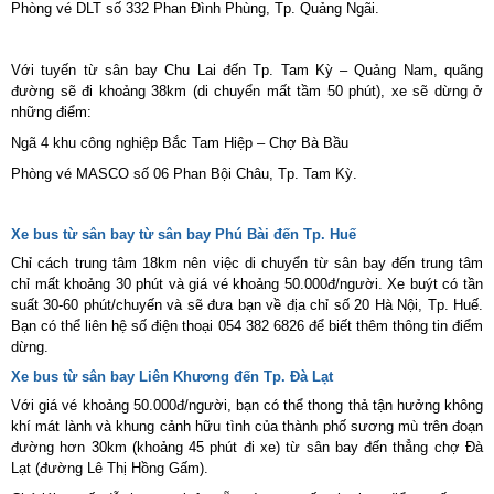
Phòng vé DLT số 332 Phan Đình Phùng, Tp. Quảng Ngãi.
Với tuyến từ sân bay Chu Lai đến Tp. Tam Kỳ – Quảng Nam, quãng
đường sẽ đi khoảng 38km (di chuyển mất tầm 50 phút), xe sẽ dừng ở
những điểm:
Ngã 4 khu công nghiệp Bắc Tam Hiệp – Chợ Bà Bầu
Phòng vé MASCO số 06 Phan Bội Châu, Tp. Tam Kỳ.
Xe bus từ sân bay từ sân bay Phú Bài đến Tp. Huế
Chỉ cách trung tâm 18km nên việc di chuyển từ sân bay đến trung tâm
chỉ mất khoảng 30 phút và giá vé khoảng 50.000đ/người. Xe buýt có tần
suất 30-60 phút/chuyến và sẽ đưa bạn về địa chỉ số 20 Hà Nội, Tp. Huế.
Bạn có thể liên hệ số điện thoại 054 382 6826 để biết thêm thông tin điểm
dừng.
Xe bus từ sân bay Liên Khương đến Tp. Đà Lạt
Với giá vé khoảng 50.000đ/người, bạn có thể thong thả tận hưởng không
khí mát lành và khung cảnh hữu tình của thành phố sương mù trên đoạn
đường hơn 30km (khoảng 45 phút đi xe) từ sân bay đến thẳng chợ Đà
Lạt (đường Lê Thị Hồng Gấm).