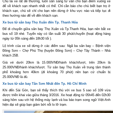
Chú lái xe rất dễ thương, luôn sẵn sàng tư vấn cho bạn điểm xuống xe
để về khách sạn nhanh nhất có thể. Chỉ cần báo cho chú biết bạn trọ ở
khách sạn, chú sẽ chỉ cho bạn nên dừng ở khu vực nào và tiếp tục đi
theo hướng nào để về đến khách sạn.
Xe bus từ sân bay Thọ Xuân đến Tp. Thanh Hóa
Để di chuyển giữa sân bay Thọ Xuân và Tp.Thanh Hóa, bạn nên bắt xe
bus số 19 nhé. Tuyến này có tần suất 30 phút/chuyến (hoạt động hàng
ngày từ 05h sáng đến 18h30 tối ).
Lộ trình của xe sẽ dừng ở các điểm sau: Ngã ba sân bay – Bệnh viện
Đông Sơn – Chợ Phú Thọ (huyện Đông Sơn) – Chợ Tây Thành – Nhà
khách 25B.
Giá vé dưới 20km là 15.000VNĐ/hành khách/lượt, trên 20km là
25.000VNĐ/hành khách/lượt. Từ sân bay Thọ Xuân về trung tâm thành
phố khoảng hơn 40km (đi khoảng 70 phút) nên bạn cứ chuẩn bị
25.000VNĐ là đủ.
Xe bus từ sân bay Tân Sơn Nhất đến Tp. Hồ Chí Minh
Khi đến Sài Gòn, bạn sẽ thấy thích thú với xe bus 5 sao số 109 vừa
được triển khai vào giữa tháng 3/2016. Xe hoạt động từ 05h45 đến 02h30
sáng hôm sau với hệ thống máy lạnh và loa báo trạm song ngữ Việt-Anh
hiện đại sẽ giúp bạn giảm bớt nỗi lo lỡ trạm.