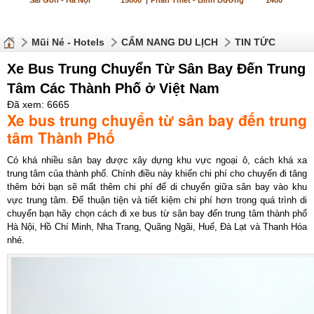
Sài Gòn - Hà Nội
15000
|
Phan Thiết - Bình Dương
1400
Mũi Né - Hotels
CẨM NANG DU LỊCH
TIN TỨC
Xe Bus Trung Chuyển Từ Sân Bay Đến Trung
Tâm Các Thành Phố ở Việt Nam
Đã xem: 6665
Xe bus trung chuyển từ sân bay đến trung
tâm Thành Phố
Có khá nhiều sân bay được xây dựng khu vực ngoại ô, cách khá xa
trung tâm của thành phố. Chính điều này khiến chi phí cho chuyến đi tăng
thêm bởi bạn sẽ mất thêm chi phí để di chuyển giữa sân bay vào khu
vực trung tâm. Để thuận tiện và tiết kiệm chi phí hơn trong quá trình di
chuyển bạn hãy chọn cách đi xe bus từ sân bay đến trung tâm thành phố
Hà Nội, Hồ Chí Minh, Nha Trang, Quãng Ngãi, Huế, Đà Lạt và Thanh Hóa
nhé.