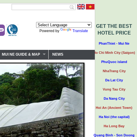
GET THE BEST
Powered by
Translate
HOTEL PRICE
PhanThiet - Mui Ne
Ho Chi Minh City (Saigon)
MUI NE GUIDE & MAP
NEWS
PhuQuoc island
NhaTrang City
Da Lat City
Vung Tau City
Da Nang City
Hoi An (Ancient Town)
Ha Noi (the capital)
Ha Long Bay
Quang Binh - Son Doong